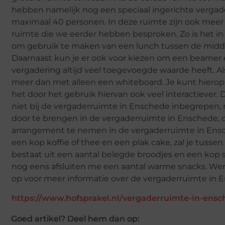
hebben namelijk nog een speciaal ingerichte vergade
maximaal 40 personen. In deze ruimte zijn ook meer
ruimte die we eerder hebben besproken. Zo is het i
om gebruik te maken van een lunch tussen de middag,
Daarnaast kun je er ook voor kiezen om een beamer 
vergadering altijd veel toegevoegde waarde heeft. Al
meer dan met alleen een whiteboard. Je kunt hierop
het door het gebruik hiervan ook veel interactiever. 
niet bij de vergaderruimte in Enschede inbegrepen, m
door te brengen in de vergaderruimte in Enschede, 
arrangement te nemen in de vergaderruimte in Ensch
een kop koffie of thee en een plak cake, zal je tuss
bestaat uit een aantal belegde broodjes en een kop s
nog eens afsluiten me een aantal warme snacks. Wen
op voor meer informatie over de vergaderruimte in 
https://www.hofsprakel.nl/vergaderruimte-in-ens
Goed artikel? Deel hem dan op: