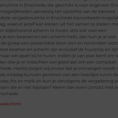
rruimte in Enschede, die geschikt is voor ongeveer 15 t
 mogelijkheden aanwezig ten opzichte van de kleinere
n deze vergaderruimte in Enschede bijvoorbeeld mogelij
 waaruit jezelf kan kiezen uit het samen te stellen m
en bijbehorend scherm te huren, iets wat voor een
s je een beamer en een scherm hebt, dan kun je al veel
 de groep een presentatie laten zien en bovendien wor
Deze beamer en scherm zijn exclusief de huurprijs en zij
aar wel apart bij te huren. Indien je van plan bent om 
dan doe je er misschien wel goed aan om een compleet
ede. Hierbij zorgen wij ervoor dat je ontvangen wordt
en de middag kunnen genieten van een heerlijke lunch di
oep, fris en melk en kun je vervolgens de vergadering 
sen die er niet bijstaan? Neem dan even contact met 
Enschede.
chede.html