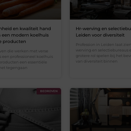
heid en kwaliteit hand
Hr-werving en selectiebu
n een modern koelhuis
Leiden voor diversiteit
e producten
Profession in Leiden laat zien
werving en selectiebureaus 
jven die werken met verse
grotere rol spelen bij het be
s een professioneel koelhuis
van diversiteit binnen
 producten een essentiële
 het tegengaan
BEDRIJVEN