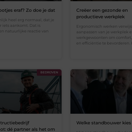
ootjes eraf? Zo doe je dat
Creëer een gezonde en
productieve werkplek
nlijk heel erg normaal, dat je
r iets aankomt. Dat is
Ergonomisch werken verwijst
n natuurlijke reactie van
aanpassen van je werkplek 
werkgewoonten om comfort, 
en efficiëntie te bevorderen. 
BEDRIJVEN
tructiebedrijf
Welke standbouwer kies 
t: dé partner als het om