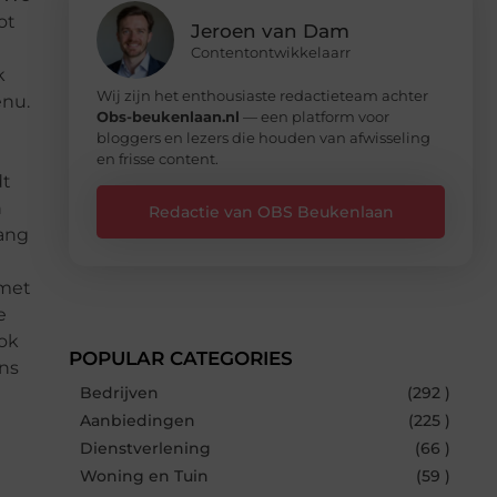
ot
Jeroen van Dam
Contentontwikkelaarr
k
Wij zijn het enthousiaste redactieteam achter
enu.
Obs-beukenlaan.nl
— een platform voor
bloggers en lezers die houden van afwisseling
en frisse content.
dt
n
Redactie van OBS Beukenlaan
lang
 met
e
ook
POPULAR CATEGORIES
ons
Bedrijven
(292 )
Aanbiedingen
(225 )
Dienstverlening
(66 )
Woning en Tuin
(59 )