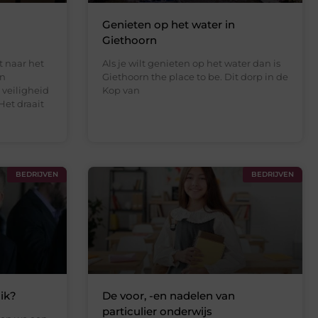
Genieten op het water in
Giethoorn
 naar het
Als je wilt genieten op het water dan is
en
Giethoorn the place to be. Dit dorp in de
veiligheid
Kop van
Het draait
BEDRIJVEN
BEDRIJVEN
ik?
De voor, -en nadelen van
particulier onderwijs