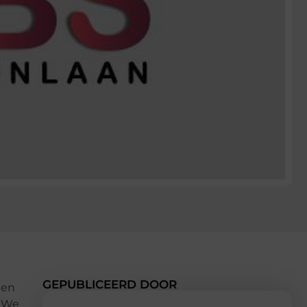
GEPUBLICEERD DOOR
een
. We