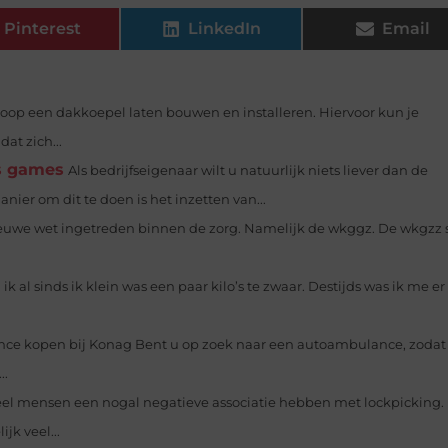
Pinterest
LinkedIn
Email
oop een dakkoepel laten bouwen en installeren. Hiervoor kun je
at zich...
ss games
Als bedrijfseigenaar wilt u natuurlijk niets liever dan de
ier om dit te doen is het inzetten van...
 nieuwe wet ingetreden binnen de zorg. Namelijk de wkggz. De wkgzz s
 ik al sinds ik klein was een paar kilo’s te zwaar. Destijds was ik me e
ce kopen bij Konag Bent u op zoek naar een autoambulance, zodat
..
eel mensen een nogal negatieve associatie hebben met lockpicking.
k veel...