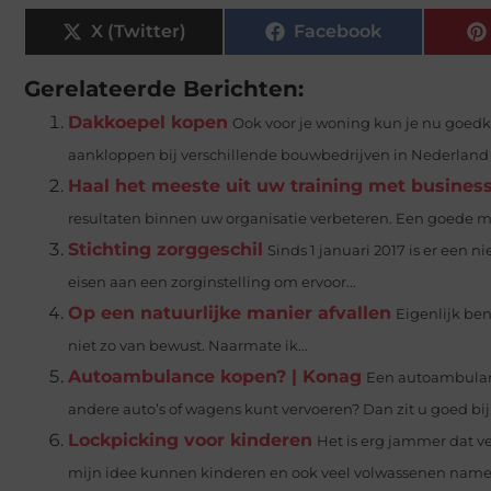
X (Twitter)
Facebook
Gerelateerde Berichten:
Dakkoepel kopen
Ook voor je woning kun je nu goedk
aankloppen bij verschillende bouwbedrijven in Nederland d
Haal het meeste uit uw training met busine
resultaten binnen uw organisatie verbeteren. Een goede man
Stichting zorggeschil
Sinds 1 januari 2017 is er een
eisen aan een zorginstelling om ervoor...
Op een natuurlijke manier afvallen
Eigenlijk ben
niet zo van bewust. Naarmate ik...
Autoambulance kopen? | Konag
Een autoambulan
andere auto’s of wagens kunt vervoeren? Dan zit u goed bij.
Lockpicking voor kinderen
Het is erg jammer dat v
mijn idee kunnen kinderen en ook veel volwassenen namelij