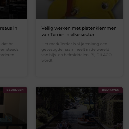
reaus in
Veilig werken met platenklemmen
van Terrier in elke sector
 dat hr-
Het merk Terrier is al jarenlang een
een steeds
gevestigde naam heeft in de wereld
vorderen
van hijs- en hefmiddelen. Bij DiLAGO
wordt
BEDRIJVEN
BEDRIJVEN