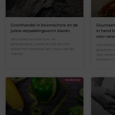
Groothandel in boomschors en de
Duurzaam
juiste verpakkingsvorm kiezen
in hand i
voor vers
Wie werkt aan een tuin- of
groenproject, merkt al snel dat niet
Voor bedri
alleen het materiaal telt, maar ook de
goederen i
manier
voor verse
schakel in
BEDRIJVEN