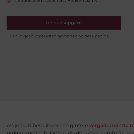
Gepubliceerd Door Obs-Beukenlaan.nl
Inhoudsopgave
Er zijn geen kopteksten gevonden op deze pagina.
Als je toch besluit om een grotere
vergaderruimte t
grotere ruimte te kiezen. Als de cursus ruimte tot ma