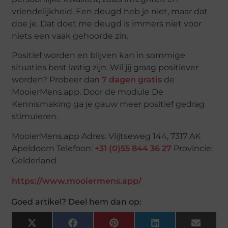
vriendelijkheid. Een deugd heb je niet, maar dat
doe je. Dat doet me deugd is immers niet voor
niets een vaak gehoorde zin.
Positief worden en blijven kan in sommige
situaties best lastig zijn. Wil jij graag positiever
worden? Probeer dan
7 dagen gratis
de
MooierMens.app. Door de module De
Kennismaking ga je gauw meer positief gedrag
stimuleren.
MooierMens.app Adres: Vlijtseweg 144, 7317 AK
Apeldoorn Telefoon:
+31 (0)55 844 36 27
Provincie:
Gelderland
https://www.mooiermens.app/
Goed artikel? Deel hem dan op:
X
Facebook
Pinterest
LinkedIn
Email