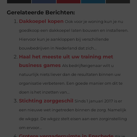
(Twitter)
Gerelateerde Berichten:
Dakkoepel kopen
Ook voor je woning kun je nu
goedkoop een dakkoepel laten bouwen en installeren.
Hiervoor kun je aankloppen bij verschillende
bouwbedrijven in Nederland dat zich...
Haal het meeste uit uw training met
business games
Als bedrijfseigenaar wilt u
natuurlijk niets liever dan de resultaten binnen uw
organisatie verbeteren. Een goede manier om dit te
doen is het inzetten van...
Stichting zorggeschil
Sinds 1 januari 2017 is er
een nieuwe wet ingetreden binnen de zorg. Namelijk
de wkggz. De wkgzz stelt eisen aan een zorginstelling
om ervoor...
Grotere vergaderruimte in Enschede
Als je