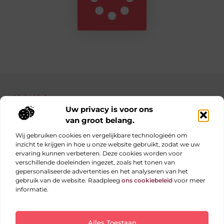
Main Links
Uw privacy is voor ons
Bekende Nederlanders
Nederlandse linkbuilding: jouw gids naar betere posities in Google
Manieren om geld te verdienen met je website: haal alles uit je online platform
van groot belang.
Wij gebruiken cookies en vergelijkbare technologieën om
inzicht te krijgen in hoe u onze website gebruikt, zodat we uw
ervaring kunnen verbeteren. Deze cookies worden voor
Elke dag iets nieuws op obs-beukenlaan.nl
verschillende doeleinden ingezet, zoals het tonen van
Blogs vol inspiratie, inzichten en tips voor jouw dagelijks
gepersonaliseerde advertenties en het analyseren van het
leven.
gebruik van de website. Raadpleeg
ons cookiebeleid
voor meer
informatie.
Website index
Cookiebeleid (EU)
Alles Toestaan