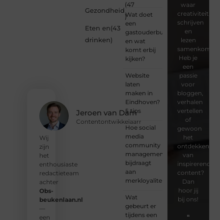
(47
waar
Gezondheid
creativiteit,
Wat doet
)
schrijven
een
Eten en
(43
en
gastouderbureau
drinken
)
lezen
en wat
samenkomen.
komt erbij
Heb je
kijken?
een
Website
passie
laten
voor
maken in
bloggen,
Eindhoven?
verhalen
5 tips
vertellen
Jeroen van Dam
of
Contentontwikkelaarr
Hoe social
gewoon
media
het
Wij
community
ontdekken
zijn
management
van
het
bijdraagt
inspirerende
enthousiaste
aan
content?
redactieteam
merkloyaliteit
Dan
achter
hoor jij
Obs-
Wat
bij ons!
beukenlaan.nl
gebeurt er
—
tijdens een
❝
een