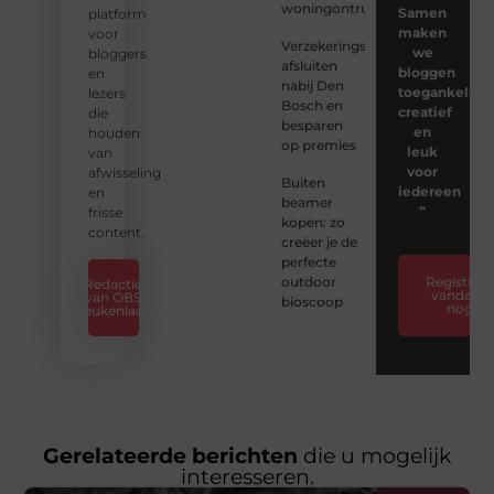
woningontruiming?
Samen
platform
maken
voor
Verzekeringspakket
we
bloggers
afsluiten
bloggen
en
nabij Den
toegankelijk,
lezers
Bosch en
creatief
die
besparen
en
houden
op premies
leuk
van
voor
afwisseling
Buiten
iedereen
en
beamer
❞
frisse
kopen: zo
content.
creëer je de
perfecte
outdoor
Registreer
Redactie
vandaag
van OBS
bioscoop
nog
Beukenlaan
Gerelateerde berichten
die u mogelijk
interesseren.