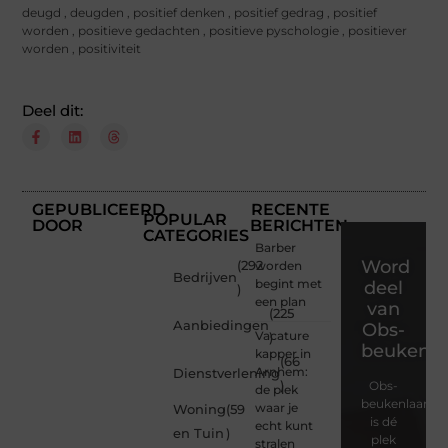
deugd
,
deugden
,
positief denken
,
positief gedrag
,
positief
worden
,
positieve gedachten
,
positieve pyschologie
,
positiever
worden
,
positiviteit
Deel dit:
GEPUBLICEERD
RECENTE
POPULAR
DOOR
BERICHTEN
CATEGORIES
Barber
Word
(292
worden
Bedrijven
begint met
deel
)
een plan
van
(225
Aanbiedingen
Obs-
Vacature
)
beukenla
kapper in
(66
Arnhem:
Dienstverlening
)
Obs-
de plek
beukenlaan.nl
waar je
Woning
(59
is dé
echt kunt
en Tuin
)
plek
stralen