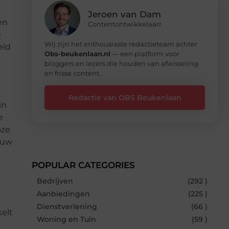
Jeroen van Dam
en
Contentontwikkelaarr
e
Wij zijn het enthousiaste redactieteam achter
eld
Obs-beukenlaan.nl
— een platform voor
bloggers en lezers die houden van afwisseling
en frisse content.
Redactie van OBS Beukenlaan
in
e
oze
 uw
POPULAR CATEGORIES
Bedrijven
(292 )
Aanbiedingen
(225 )
Dienstverlening
(66 )
kelt
Woning en Tuin
(59 )