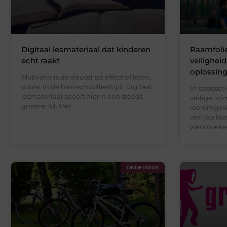
Digitaal lesmateriaal dat kinderen
Raamfolie
echt raakt
veiligheid
oplossin
Motivatie is de sleutel tot effectief leren,
vooral in de basisschoolleeftijd. Digitaal
In basissch
lesmateriaal speelt hierin een steeds
veilige, st
grotere rol. Met
leeromgevi
vrolijke kla
werkhoeke
ONDERWIJS