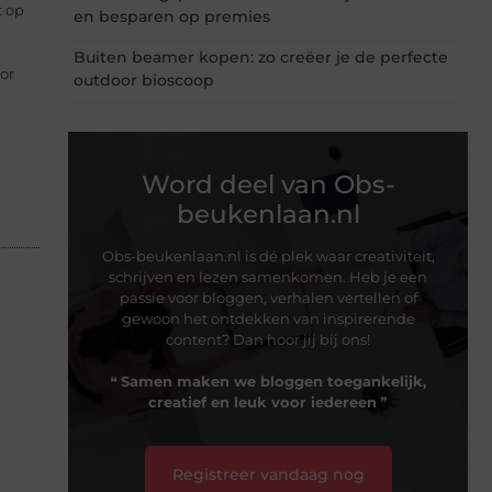
t op
en besparen op premies
Buiten beamer kopen: zo creëer je de perfecte
or
outdoor bioscoop
Word deel van Obs-
beukenlaan.nl
Obs-beukenlaan.nl is dé plek waar creativiteit,
schrijven en lezen samenkomen. Heb je een
passie voor bloggen, verhalen vertellen of
gewoon het ontdekken van inspirerende
content? Dan hoor jij bij ons!
❝
Samen maken we bloggen toegankelijk,
creatief en leuk voor iedereen
❞
Registreer vandaag nog