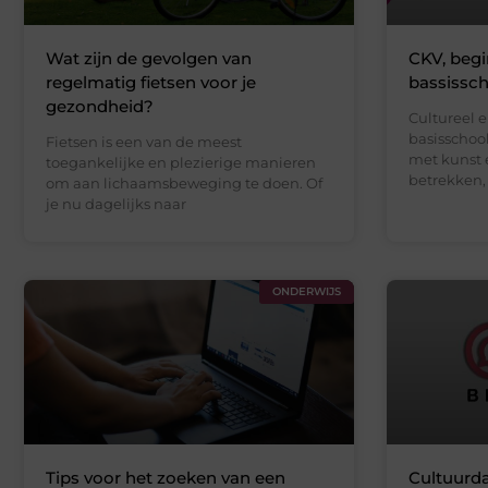
Wat zijn de gevolgen van
CKV, begi
regelmatig fietsen voor je
bassissch
gezondheid?
Cultureel e
basisschoo
Fietsen is een van de meest
met kunst e
toegankelijke en plezierige manieren
betrekken,
om aan lichaamsbeweging te doen. Of
je nu dagelijks naar
ONDERWIJS
Tips voor het zoeken van een
Cultuurd