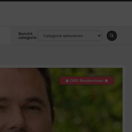
Bericht
categorie
◉ OBS Beukenlaan ◉