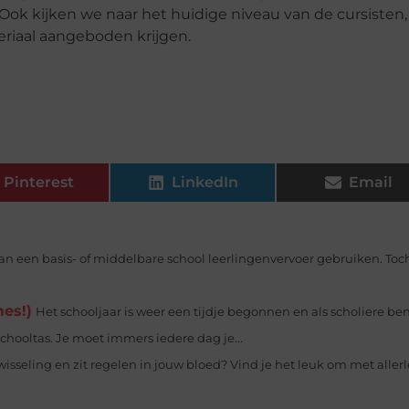
ok kijken we naar het huidige niveau van de cursisten,
eriaal aangeboden krijgen.
Pinterest
LinkedIn
Email
kan een basis- of middelbare school leerlingenvervoer gebruiken. Toch
es!)
Het schooljaar is weer een tijdje begonnen en als scholiere ben
hooltas. Je moet immers iedere dag je...
isseling en zit regelen in jouw bloed? Vind je het leuk om met allerl