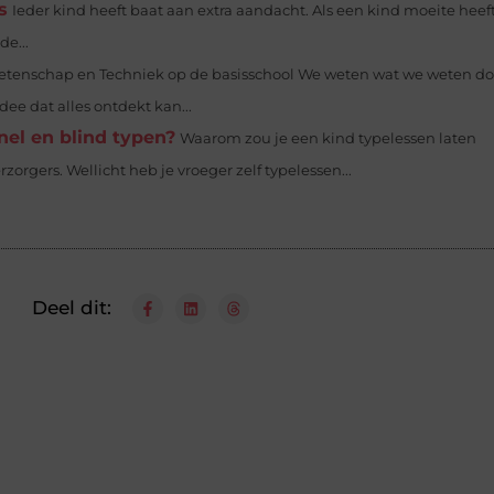
s
Ieder kind heeft baat aan extra aandacht. Als een kind moeite heef
e...
tenschap en Techniek op de basisschool We weten wat we weten do
e dat alles ontdekt kan...
nel en blind typen?
Waarom zou je een kind typelessen laten
orgers. Wellicht heb je vroeger zelf typelessen...
Deel dit: