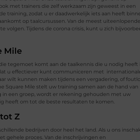
ook met trainers die zelf werkzaam zijn geweest in een
de training, zodat u er daadwerkelijk iets aan heeft binn
et aankomt op taalcursussen. Van de meest uiteenlopend
e volgen. Tijdens de corona crisis, kunt u zich bijvoorbe
e Mile
 die tegemoet komt aan de taalkennis die u nodig heeft 
is dat u effectiever kunt communiceren met international
nbaar wilt kunnen maken tijdens een vergadering, of foutl
The Square Mile stelt uw training samen aan de hand van
ing in een groep, wordt er rekening gehouden met uw
dig heeft om tot de beste resultaten te komen.
tot Z
schillende bedrijven door heel het land. Als u ons inscha
t gehele proces. Van de inschrijvingen en