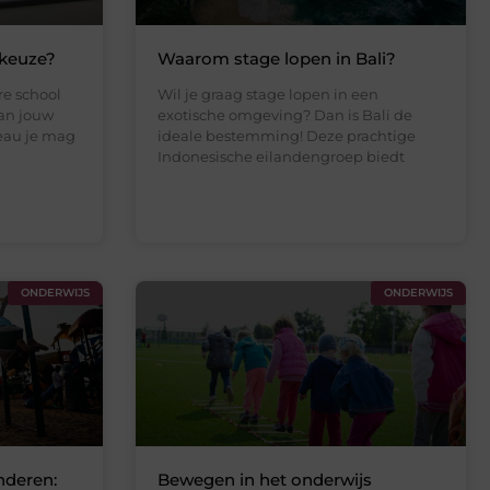
ekeuze?
Waarom stage lopen in Bali?
re school
Wil je graag stage lopen in een
van jouw
exotische omgeving? Dan is Bali de
veau je mag
ideale bestemming! Deze prachtige
Indonesische eilandengroep biedt
ONDERWIJS
ONDERWIJS
nderen:
Bewegen in het onderwijs