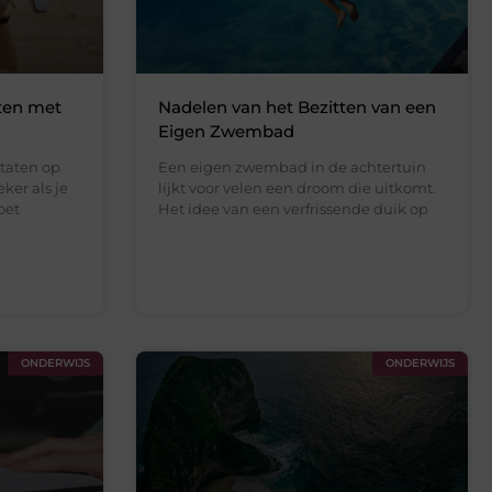
aten met
Nadelen van het Bezitten van een
Eigen Zwembad
taten op
Een eigen zwembad in de achtertuin
eker als je
lijkt voor velen een droom die uitkomt.
oet
Het idee van een verfrissende duik op
ONDERWIJS
ONDERWIJS