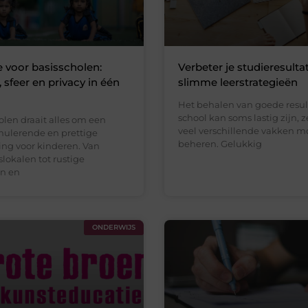
 voor basisscholen:
Verbeter je studieresult
, sfeer en privacy in één
slimme leerstrategieën
g
Het behalen van goede resul
school kan soms lastig zijn, z
olen draait alles om een
veel verschillende vakken m
imulerende en prettige
beheren. Gelukkig
ng voor kinderen. Van
slokalen tot rustige
n en
ONDERWIJS