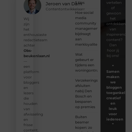
5 tips
vertellen
Jeroen van Dam
of
Contentontwikkelaarr
Hoe social
gewoon
media
het
Wij
community
ontdekken
zijn
management
van
het
bijdraagt
inspirerende
enthousiaste
aan
content?
redactieteam
merkloyaliteit
Dan
achter
hoor jij
Obs-
Wat
bij ons!
beukenlaan.nl
gebeurt er
—
tijdens een
❝
een
woningontruiming?
Samen
platform
maken
voor
Verzekeringspakket
we
bloggers
afsluiten
bloggen
en
nabij Den
toegankelijk,
lezers
Bosch en
creatief
die
besparen
en
houden
op premies
leuk
van
voor
afwisseling
Buiten
iedereen
en
beamer
❞
frisse
kopen: zo
content.