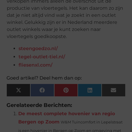
verkopen immers alleen de overschot uit de
productie van vloertegels. Het kan daarom zo zijn
dat je niet altijd vind wat je zoekt in een outlet
winkel. Gelukkig zijn er in Nederland meerdere
outlet winkels waar je kunt zoeken naar
vloertegels goedkoopste.
steengoedzo.nl/
tegel-outlet-tiel.nl/
fliesenxl.com/
Goed artikel? Deel hem dan op:
X
Facebook
Pinterest
LinkedIn
Email
(Twitter)
Gerelateerde Berichten:
De meest complete hovenier van regio
Bergen op Zoom
W&M Tuincomfort in Lepelstraat
is een hovenier in Bergen op Zoom en omgeving met