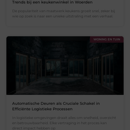
Trends bij een keukenwinkel in Woerden
De populariteit van maatwerk keukens groeit snel, zeker bij
wie op zoek is naar een unieke uitstraling met een verhaal.
WONING EN TUIN
Automatische Deuren als Cruciale Schakel in
Efficiënte Logistieke Processen
In logistieke omgevingen draait alles om snelheid, overzicht
en betrouwbaarheid. Elke vertraging in het proces kan
direct impact hebben op