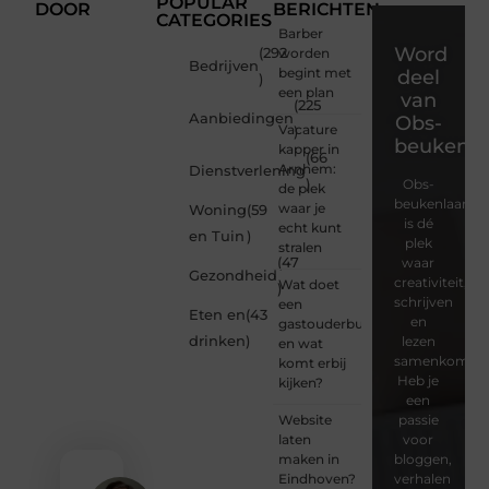
POPULAR
DOOR
BERICHTEN
CATEGORIES
Barber
Word
(292
worden
Bedrijven
begint met
deel
)
een plan
van
(225
Aanbiedingen
Obs-
Vacature
)
beukenla
kapper in
(66
Arnhem:
Dienstverlening
)
Obs-
de plek
beukenlaan.nl
waar je
Woning
(59
is dé
echt kunt
en Tuin
)
plek
stralen
(47
waar
Gezondheid
creativiteit,
Wat doet
)
schrijven
een
Eten en
(43
en
gastouderbureau
drinken
)
lezen
en wat
samenkomen.
komt erbij
Heb je
kijken?
een
Website
passie
laten
voor
maken in
bloggen,
Eindhoven?
verhalen