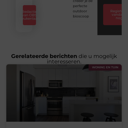
creëer je de
perfecte
outdoor
Registreer
Redactie
vandaag
van OBS
bioscoop
nog
Beukenlaan
Gerelateerde berichten
die u mogelijk
interesseren.
WONING EN TUIN