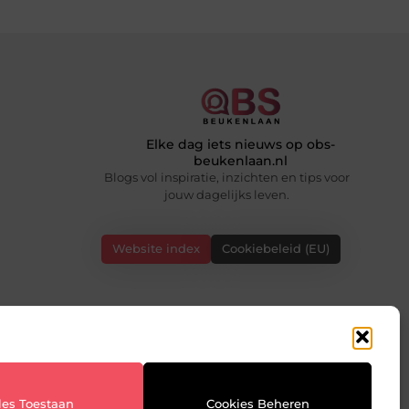
Elke dag iets nieuws op obs-
beukenlaan.nl
Blogs vol inspiratie, inzichten en tips voor
jouw dagelijks leven.
Website index
Cookiebeleid (EU)
les Toestaan
Cookies Beheren