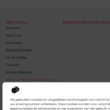
Main Links
Bekende Nederlanders
Partners
Over ons
Ons team
Beroemdheden
Uit de Media
Contact
Artikel plaatsen
Nederlandse linkbuilding: jouw
gids naar betere posities in
Google
Manieren om geld te verdienen
Wij gebruiken cookies en vergelijkbare technologieën om inzicht te 
met je website: haal alles uit je
uw ervaring kunnen verbeteren. Deze cookies worden voor verschill
online platform
gepersonaliseerde advertenties en het analyseren van het gebruik 