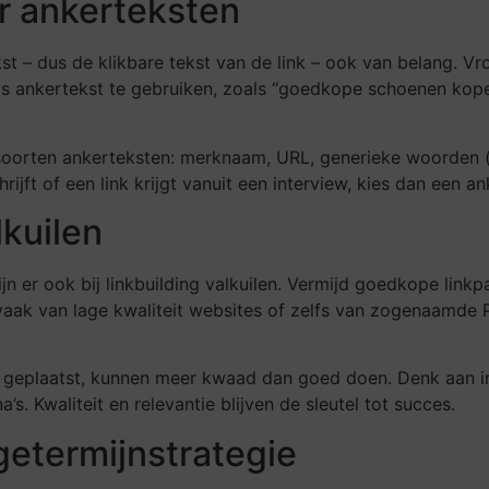
r ankerteksten
ekst – dus de klikbare tekst van de link – ook van belang. 
s ankertekst te gebruiken, zoals “goedkope schoenen kope
de soorten ankerteksten: merknaam, URL, generieke woorden (
rijft of een link krijgt vanuit een interview, kies dan een 
lkuilen
ijn er ook bij linkbuilding valkuilen. Vermijd goedkope lin
aak van lage kwaliteit websites of zelfs van zogenaamde P
jn geplaatst, kunnen meer kwaad dan goed doen. Denk aan ir
s. Kwaliteit en relevantie blijven de sleutel tot succes.
ngetermijnstrategie