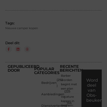
Tags:
Nieuwe camper kopen
Deel dit:
GEPUBLICEERD
RECENTE
POPULAR
DOOR
BERICHTEN
CATEGORIES
Barber
Word
(292
worden
Bedrijven
begint met
deel
)
een plan
van
(225
Aanbiedingen
Obs-
Vacature
)
beukenla
kapper in
(66
Arnhem:
Dienstverlening