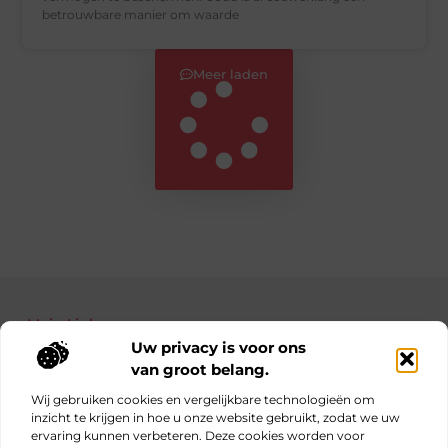
betrouwbare manier om waarde
Meer laden
Main Links
Uw privacy is voor ons
Bekende Nederlanders
Nederlandse linkbuilding: jouw gids naar betere posities in Google
Manieren om geld te verdienen met je website: haal alles uit je online platform
van groot belang.
Wij gebruiken cookies en vergelijkbare technologieën om
inzicht te krijgen in hoe u onze website gebruikt, zodat we uw
ervaring kunnen verbeteren. Deze cookies worden voor