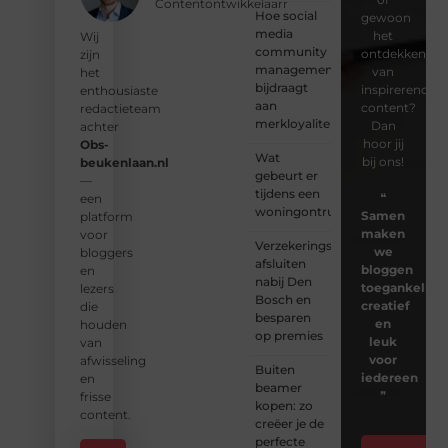
Contentontwikkelaarr
Hoe social
gewoon
media
het
Wij
community
ontdekken
zijn
management
van
het
bijdraagt
inspirerende
enthousiaste
aan
content?
redactieteam
merkloyaliteit
Dan
achter
hoor jij
Obs-
Wat
bij ons!
beukenlaan.nl
gebeurt er
—
tijdens een
❝
een
woningontruiming?
Samen
platform
maken
voor
Verzekeringspakket
we
bloggers
afsluiten
bloggen
en
nabij Den
toegankelijk,
lezers
Bosch en
creatief
die
besparen
en
houden
op premies
leuk
van
voor
afwisseling
Buiten
iedereen
en
beamer
❞
frisse
kopen: zo
content.
creëer je de
perfecte