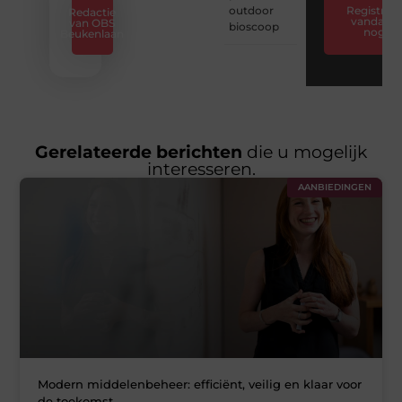
outdoor
Registreer
Redactie
vandaag
van OBS
bioscoop
nog
Beukenlaan
Gerelateerde berichten
die u mogelijk
interesseren.
AANBIEDINGEN
Modern middelenbeheer: efficiënt, veilig en klaar voor
de toekomst