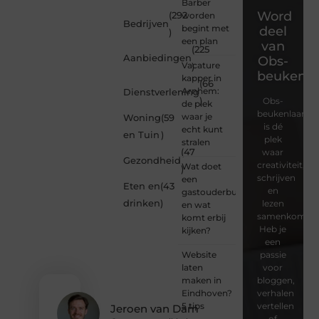
Barber
Word
(292
worden
Bedrijven
begint met
deel
)
een plan
van
(225
Aanbiedingen
Obs-
Vacature
)
beukenla
kapper in
(66
Arnhem:
Dienstverlening
)
Obs-
de plek
beukenlaan.nl
waar je
Woning
(59
is dé
echt kunt
en Tuin
)
plek
stralen
(47
waar
Gezondheid
creativiteit,
Wat doet
)
schrijven
een
Eten en
(43
en
gastouderbureau
drinken
)
lezen
en wat
samenkomen.
komt erbij
Heb je
kijken?
een
Website
passie
laten
voor
maken in
bloggen,
Eindhoven?
verhalen
5 tips
vertellen
Jeroen van Dam
of