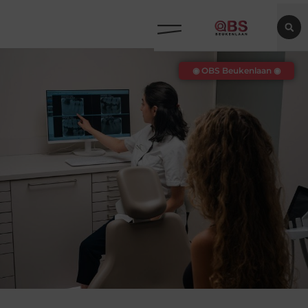
◉ OBS Beukenlaan ◉