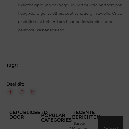
Fysiotherapie van der Vegt, uw vertrouwde partner voor
hoogwaardige fysiotherapeutische zorg in Zwolle. Onze
praktijk staat bekend om haar professionele aanpak,
persoonlijke benadering...
Tags:
Deel dit:
GEPUBLICEERD
RECENTE
POPULAR
DOOR
BERICHTEN
CATEGORIES
Barber
Word
(292
worden