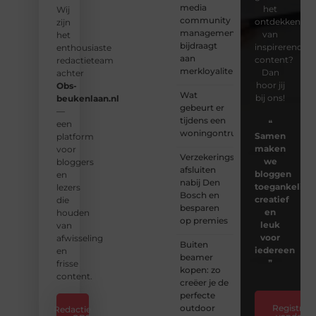
media
het
Wij
community
ontdekken
zijn
management
van
het
bijdraagt
inspirerende
enthousiaste
aan
content?
redactieteam
merkloyaliteit
Dan
achter
hoor jij
Obs-
Wat
bij ons!
beukenlaan.nl
gebeurt er
—
tijdens een
❝
een
woningontruiming?
Samen
platform
maken
voor
Verzekeringspakket
we
bloggers
afsluiten
bloggen
en
nabij Den
toegankelijk,
lezers
Bosch en
creatief
die
besparen
en
houden
op premies
leuk
van
voor
afwisseling
Buiten
iedereen
en
beamer
❞
frisse
kopen: zo
content.
creëer je de
perfecte
outdoor
Registreer
Redactie