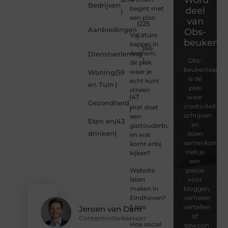
Bedrijven
begint met
deel
)
een plan
van
(225
Aanbiedingen
Obs-
Vacature
)
beukenla
kapper in
(66
Arnhem:
Dienstverlening
)
Obs-
de plek
beukenlaan.nl
waar je
Woning
(59
is dé
echt kunt
en Tuin
)
plek
stralen
(47
waar
Gezondheid
creativiteit,
Wat doet
)
schrijven
een
Eten en
(43
en
gastouderbureau
drinken
)
lezen
en wat
samenkomen.
komt erbij
Heb je
kijken?
een
Website
passie
laten
voor
maken in
bloggen,
Eindhoven?
verhalen
5 tips
vertellen
Jeroen van Dam
of
Contentontwikkelaarr
Hoe social
gewoon