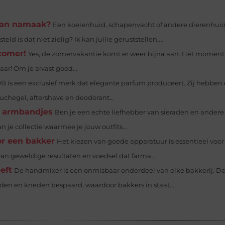
dan namaak?
Een koeienhuid, schapenvacht of andere dierenhui
d is dat niet zielig? Ik kan jullie geruststellen,...
zomer!
Yes, de zomervakantie komt er weer bijna aan. Hét moment
ar! Om je alvast goed...
B is een exclusief merk dat elegante parfum produceert. Zij hebben
uchegel, aftershave en deodorant...
e armbandjes
Ben je een echte liefhebber van sieraden en andere
je collectie waarmee je jouw outfits...
r een bakker
Het kiezen van goede apparatuur is essentieel voor
van geweldige resultaten en voedsel dat farma...
eft
De handmixer is een onmisbaar onderdeel van elke bakkerij. D
n en kneden bespaard, waardoor bakkers in staat...