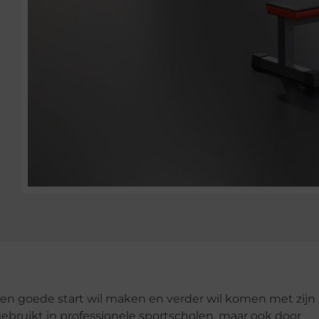
een goede start wil maken en verder wil komen met zijn
gebruikt in professionele sportscholen, maar ook door