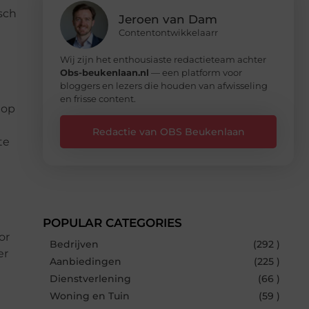
sch
Jeroen van Dam
Contentontwikkelaarr
Wij zijn het enthousiaste redactieteam achter
Obs-beukenlaan.nl
— een platform voor
bloggers en lezers die houden van afwisseling
en frisse content.
 op
Redactie van OBS Beukenlaan
te
POPULAR CATEGORIES
or
Bedrijven
(292 )
er
Aanbiedingen
(225 )
Dienstverlening
(66 )
Woning en Tuin
(59 )