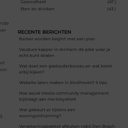
Gezondheid
(47 )
Eten en drinken
(43 )
ende
eer
RECENTE BERICHTEN
Barber worden begint met een plan
Vacature kapper in Arnhem: de plek waar je
echt kunt stralen
het
Wat doet een gastouderbureau en wat komt
oon
erbij kijken?
Website laten maken in Eindhoven? 5 tips
Hoe social media community management
bijdraagt aan merkloyaliteit
Wat gebeurt er tijdens een
j
woningontruiming?
Verzekeringspakket afsluiten nabij Den Bosch