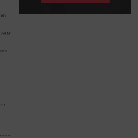
den
 waar
 een
eze