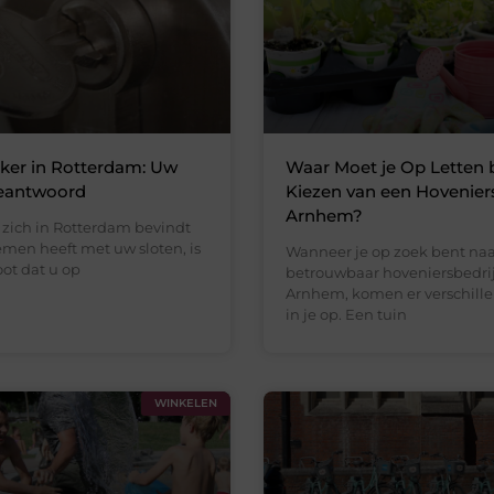
ker in Rotterdam: Uw
Waar Moet je Op Letten b
eantwoord
Kiezen van een Hoveniers
Arnhem?
zich in Rotterdam bevindt
emen heeft met uw sloten, is
Wanneer je op zoek bent naa
ot dat u op
betrouwbaar hoveniersbedrij
Arnhem, komen er verschill
in je op. Een tuin
WINKELEN