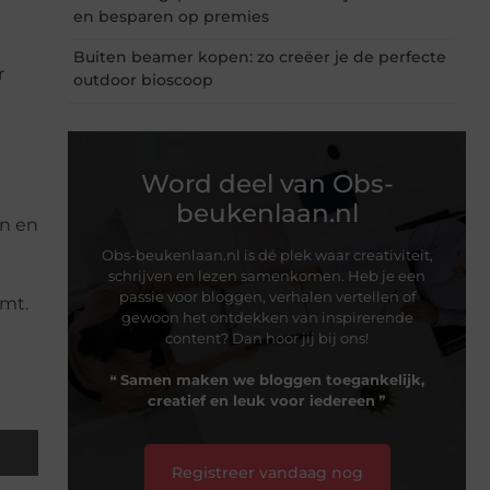
en besparen op premies
Buiten beamer kopen: zo creëer je de perfecte
r
outdoor bioscoop
Word deel van Obs-
beukenlaan.nl
en en
Obs-beukenlaan.nl is dé plek waar creativiteit,
schrijven en lezen samenkomen. Heb je een
passie voor bloggen, verhalen vertellen of
emt.
gewoon het ontdekken van inspirerende
content? Dan hoor jij bij ons!
❝
Samen maken we bloggen toegankelijk,
creatief en leuk voor iedereen
❞
Registreer vandaag nog