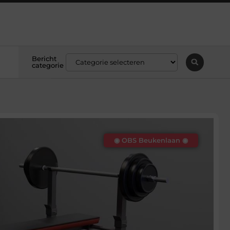
Bericht
categorie
◉ OBS Beukenlaan ◉