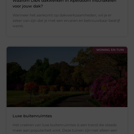
Waarom D&N dakwerken in Apeldoorn inschakelen
voor jouw dak?
Wanneer het aankomt op dakwerkzaamheden, wil je er
zeker van zijn dat je met een ervaren en betrouwbaar bedrijf
werkt.
WONING EN TUIN
Luxe buitenruimtes
Het creëren van luxe buitenruimtes is een trend die steeds
meer aan populariteit wint. Deze tuinen zijn niet alleen een