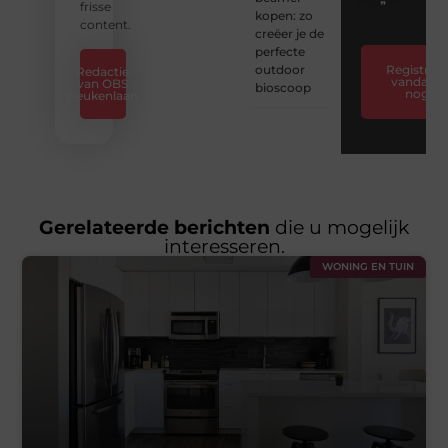
❞
frisse
kopen: zo
content.
creëer je de
perfecte
outdoor
Registreer
Redactie
vandaag
van OBS
bioscoop
nog
Beukenlaan
Gerelateerde berichten
die u mogelijk
interesseren.
WONING EN TUIN