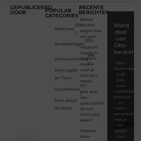
GEPUBLICEERD
RECENTE
POPULAR
DOOR
BERICHTEN
CATEGORIES
Barber
Word
(292
worden
Bedrijven
begint met
deel
)
een plan
van
(225
Aanbiedingen
Obs-
Vacature
)
beukenla
kapper in
(66
Arnhem:
Dienstverlening
)
Obs-
de plek
beukenlaan.nl
waar je
Woning
(59
is dé
echt kunt
en Tuin
)
plek
stralen
(47
waar
Gezondheid
creativiteit,
Wat doet
)
schrijven
een
Eten en
(43
en
gastouderbureau
drinken
)
lezen
en wat
samenkomen.
komt erbij
Heb je
kijken?
een
Website
passie
laten
voor