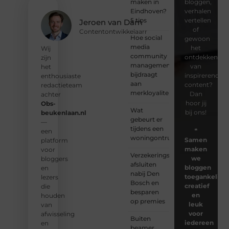
maken in
bloggen,
Eindhoven?
verhalen
5 tips
vertellen
Jeroen van Dam
of
Contentontwikkelaarr
Hoe social
gewoon
media
het
Wij
community
ontdekken
zijn
management
van
het
bijdraagt
inspirerende
enthousiaste
aan
content?
redactieteam
merkloyaliteit
Dan
achter
hoor jij
Obs-
Wat
bij ons!
beukenlaan.nl
gebeurt er
—
tijdens een
❝
een
woningontruiming?
Samen
platform
maken
voor
Verzekeringspakket
we
bloggers
afsluiten
bloggen
en
nabij Den
toegankelijk,
lezers
Bosch en
creatief
die
besparen
en
houden
op premies
leuk
van
voor
afwisseling
Buiten
iedereen
en
beamer