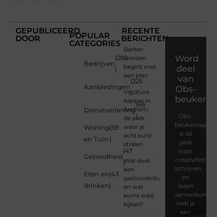
GEPUBLICEERD
RECENTE
POPULAR
DOOR
BERICHTEN
CATEGORIES
Barber
Word
(292
worden
Bedrijven
begint met
deel
)
een plan
van
(225
Aanbiedingen
Obs-
Vacature
)
beukenla
kapper in
(66
Arnhem:
Dienstverlening
)
Obs-
de plek
beukenlaan.nl
waar je
Woning
(59
is dé
echt kunt
en Tuin
)
plek
stralen
(47
waar
Gezondheid
creativiteit,
Wat doet
)
schrijven
een
Eten en
(43
en
gastouderbureau
drinken
)
lezen
en wat
samenkomen.
komt erbij
Heb je
kijken?
een