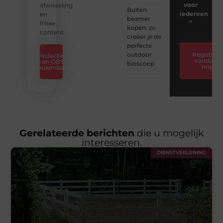
voor
afwisseling
Buiten
iedereen
en
beamer
❞
frisse
kopen: zo
content.
creëer je de
perfecte
outdoor
Registreer
Redactie
vandaag
van OBS
bioscoop
nog
Beukenlaan
Gerelateerde berichten
die u mogelijk
interesseren.
DIENSTVERLENING