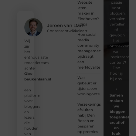
Website
passie
laten
voor
maken in
bloggen,
Eindhoven?
verhalen
5 tips
vertellen
Jeroen van Dam
of
Contentontwikkelaarr
Hoe social
gewoon
media
het
Wij
community
ontdekken
zijn
management
van
het
bijdraagt
inspirerende
enthousiaste
aan
content?
redactieteam
merkloyaliteit
Dan
achter
hoor jij
Obs-
Wat
bij ons!
beukenlaan.nl
gebeurt er
—
tijdens een
❝
een
woningontruiming?
Samen
platform
maken
voor
Verzekeringspakket
we
bloggers
afsluiten
bloggen
en
nabij Den
toegankelijk,
lezers
Bosch en
creatief
die
besparen
en
houden
op premies
leuk
van