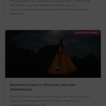
Het installeren van veiligheidsvoorzieningen is slechts de
eerste stap naar een veilige werkomgeving. De
machineveiligheidsspecialisten van KNAP Automation
weten dat
DIENSTVERLENING
Stretchtent huren in Hilversum voor extra
sfeerbeleving
Een stretchtent huren in Hilversum is dé manier om een
warme, uitnodigende sfeer te creëren tijdens uw
buitenactiviteit. Door het