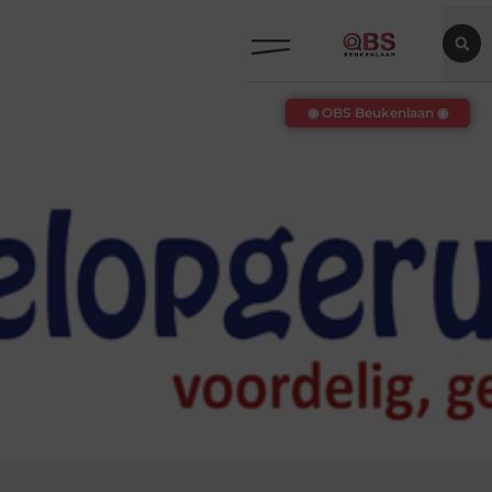
◉ OBS Beukenlaan ◉