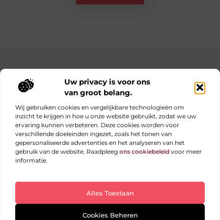
Main Links
Uw privacy is voor ons
Bekende Nederlanders
Nederlandse linkbuilding: jouw gids naar betere posities in Google
Manieren om geld te verdienen met je website: haal alles uit je online platform
van groot belang.
Wij gebruiken cookies en vergelijkbare technologieën om
inzicht te krijgen in hoe u onze website gebruikt, zodat we uw
ervaring kunnen verbeteren. Deze cookies worden voor
Elke dag iets nieuws op obs-beukenlaan.nl
verschillende doeleinden ingezet, zoals het tonen van
Blogs vol inspiratie, inzichten en tips voor jouw dagelijks
gepersonaliseerde advertenties en het analyseren van het
leven.
gebruik van de website. Raadpleeg
ons cookiebeleid
voor meer
informatie.
Website index
Cookiebeleid (EU)
Alles Toestaan
@2025 All Right Reserved. Design by
www.obs-
beukenlaan.nl
Cookies Beheren