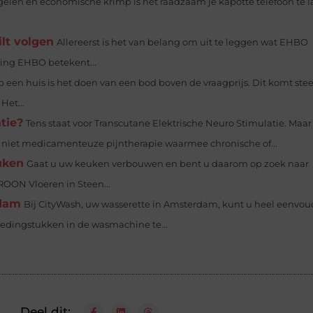
len en economische krimp is het raadzaam je kapotte telefoon te l
lt volgen
Allereerst is het van belang om uit te leggen wat EHBO
rting EHBO betekent...
 een huis is het doen van een bod boven de vraagprijs. Dit komt ste
Het...
tie?
Tens staat voor Transcutane Elektrische Neuro Stimulatie. Maar
 en niet medicamenteuze pijntherapie waarmee chronische of...
uken
Gaat u uw keuken verbouwen en bent u daarom op zoek naar
OON Vloeren in Steen...
rdam
Bij CityWash, uw wasserette in Amsterdam, kunt u heel eenvou
kledingstukken in de wasmachine te...
Deel dit: