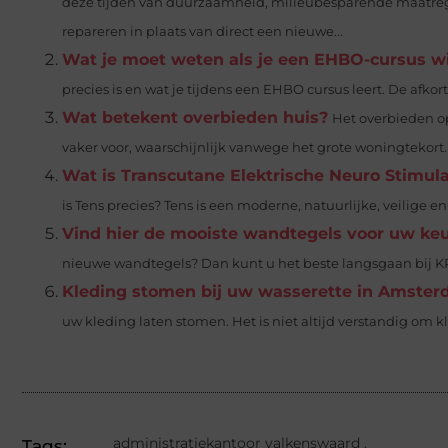
deze tijden van duurzaamheid, milieubesparende maatrege
repareren in plaats van direct een nieuwe...
Wat je moet weten als je een EHBO-cursus wi
precies is en wat je tijdens een EHBO cursus leert. De afko
Wat betekent overbieden huis?
Het overbieden op
vaker voor, waarschijnlijk vanwege het grote woningtekort. 
Wat is Transcutane Elektrische Neuro Stimula
is Tens precies? Tens is een moderne, natuurlijke, veilige
Vind hier de mooiste wandtegels voor uw ke
nieuwe wandtegels? Dan kunt u het beste langsgaan bij KR
Kleding stomen bij uw wasserette in Amste
uw kleding laten stomen. Het is niet altijd verstandig om 
administratiekantoor valkenswaard
,
Tags: