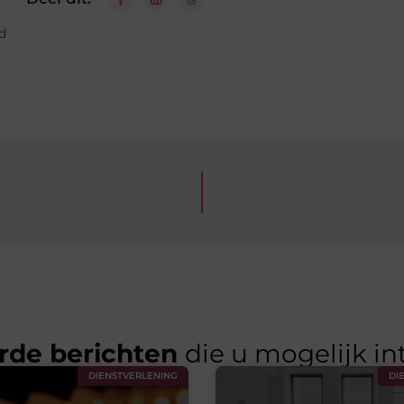
d
rde berichten
die u mogelijk in
DIENSTVERLENING
DI