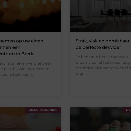
 nemen op uw eigen
Strak, vlak en onmisbaar: 
innen een
de perfecte dekvloer
entrum in Breda
Je bent aan het verbouwen. J
droomvloer al helemaal uitg
eid is uniek en verdient een
prachtige visgraat parket of d
ie past bij wie uw dierbare
tegels.
voor u belangrijk
DIENSTVERLENING
DI