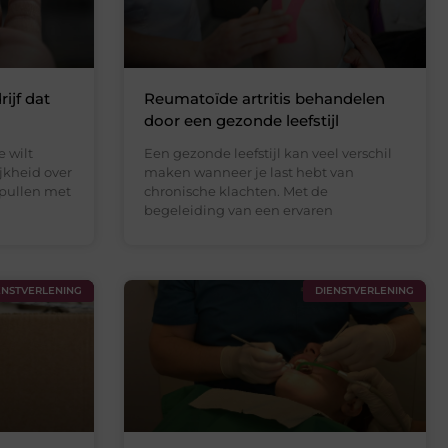
ijf dat
Reumatoïde artritis behandelen
door een gezonde leefstijl
e wilt
Een gezonde leefstijl kan veel verschil
ijkheid over
maken wanneer je last hebt van
spullen met
chronische klachten. Met de
begeleiding van een ervaren
ENSTVERLENING
DIENSTVERLENING