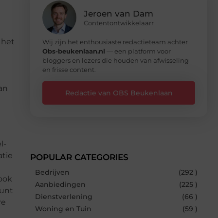
Jeroen van Dam
Contentontwikkelaarr
 het
Wij zijn het enthousiaste redactieteam achter
Obs-beukenlaan.nl
— een platform voor
bloggers en lezers die houden van afwisseling
en frisse content.
an
Redactie van OBS Beukenlaan
l-
atie
POPULAR CATEGORIES
Bedrijven
(292 )
 ook
Aanbiedingen
(225 )
kunt
Dienstverlening
(66 )
re
Woning en Tuin
(59 )