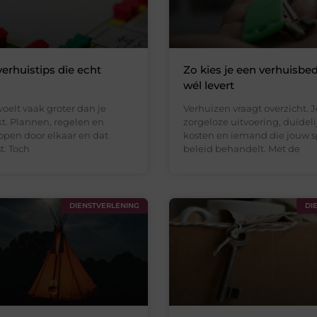
erhuistips die echt
Zo kies je een verhuisbedr
wél levert
oelt vaak groter dan je
Verhuizen vraagt overzicht. J
t. Plannen, regelen en
zorgeloze uitvoering, duidel
open door elkaar en dat
kosten en iemand die jouw 
t. Toch
beleid behandelt. Met de
DIENSTVERLENING
DI