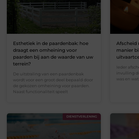
Esthetiek in de paardenbak: hoe
Afscheid
draagt een omheining voor
manier b
paarden bij aan de waarde van uw
uitvaartc
terrein?
Ieder afsch
invulling d
De uitstraling van een paardenbak
was en wat 
wordt voor een groot deel bepaald door
de gekozen omheining voor paarden.
Naast functionaliteit speelt
DIENSTVERLENING