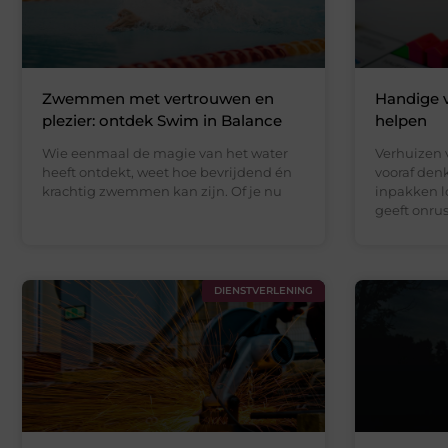
Zwemmen met vertrouwen en
Handige v
plezier: ontdek Swim in Balance
helpen
Wie eenmaal de magie van het water
Verhuizen v
heeft ontdekt, weet hoe bevrijdend én
vooraf denk
krachtig zwemmen kan zijn. Of je nu
inpakken l
geeft onrus
DIENSTVERLENING