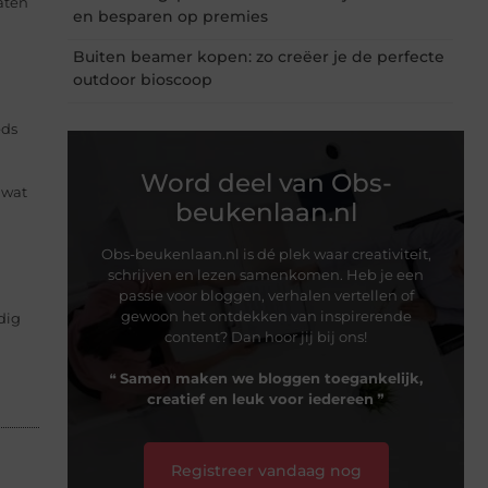
aten
en besparen op premies
Buiten beamer kopen: zo creëer je de perfecte
outdoor bioscoop
eds
Word deel van Obs-
 wat
beukenlaan.nl
Obs-beukenlaan.nl is dé plek waar creativiteit,
schrijven en lezen samenkomen. Heb je een
passie voor bloggen, verhalen vertellen of
gewoon het ontdekken van inspirerende
dig
content? Dan hoor jij bij ons!
❝
Samen maken we bloggen toegankelijk,
creatief en leuk voor iedereen
❞
Registreer vandaag nog