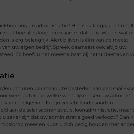
khouding en administratie? Het is belangrijk dat u zelf
u weet hoe alles loopt en waarom dat zo is. Weten wat er
en is erg belangrijk. Alert blijven is één van de meest
an van uw eigen bedrijf. Spreek daarnaast ook altijd uw
teed. Zo heeft u het meeste baat bij het uitbesteden v
atie
rden om uren per maand te besteden aan een saai Exce
or weet beter aan welke wettelijke eisen uw administr
e van regelgeving. Er zijn verschillende soorten
ld aan de salarisadministratie, loonadministratie, maar
t u zeker zijn dat uw administratie goed verloopt? Dan 
n rompslomp meer en kunt u zich bezig houden met ande