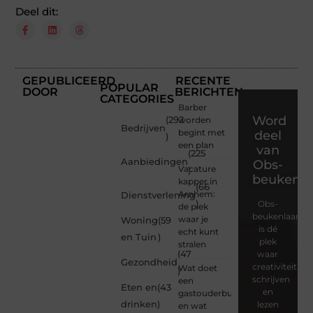
Deel dit:
GEPUBLICEERD
RECENTE
POPULAR
DOOR
BERICHTEN
CATEGORIES
Barber
Word
(292
worden
Bedrijven
begint met
deel
)
een plan
van
(225
Aanbiedingen
Obs-
Vacature
)
beukenla
kapper in
(66
Arnhem:
Dienstverlening
)
Obs-
de plek
beukenlaan.nl
waar je
Woning
(59
is dé
echt kunt
en Tuin
)
plek
stralen
(47
waar
Gezondheid
creativiteit,
Wat doet
)
schrijven
een
Eten en
(43
en
gastouderbureau
drinken
)
lezen
en wat