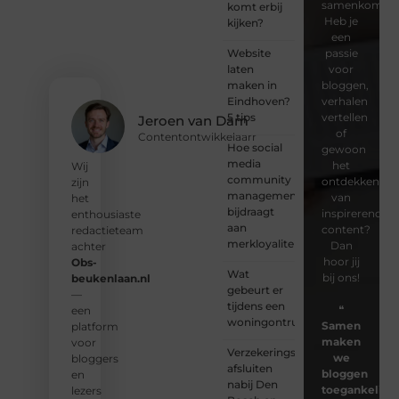
samenkomen.
komt erbij
Heb je
kijken?
een
Website
passie
laten
voor
maken in
bloggen,
Eindhoven?
verhalen
5 tips
vertellen
Jeroen van Dam
of
Contentontwikkelaarr
Hoe social
gewoon
media
het
Wij
community
ontdekken
zijn
management
van
het
bijdraagt
inspirerende
enthousiaste
aan
content?
redactieteam
merkloyaliteit
Dan
achter
hoor jij
Obs-
Wat
bij ons!
beukenlaan.nl
gebeurt er
—
tijdens een
❝
een
woningontruiming?
Samen
platform
maken
voor
Verzekeringspakket
we
bloggers
afsluiten
bloggen
en
nabij Den
toegankelijk,
lezers