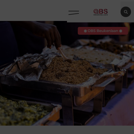
◉ OBS Beukenlaan ◉