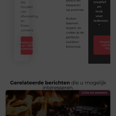
Bosch en
creatief
die
besparen
en
houden
op premies
leuk
van
voor
afwisseling
Buiten
iedereen
en
beamer
❞
frisse
kopen: zo
content.
creëer je de
perfecte
outdoor
Registreer
Redactie
vandaag
van OBS
bioscoop
nog
Beukenlaan
Gerelateerde berichten
die u mogelijk
interesseren.
ETEN EN DRINKEN