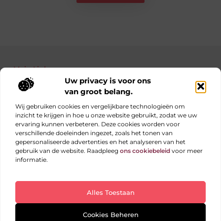
Main Links
Uw privacy is voor ons
Bekende Nederlanders
Nederlandse linkbuilding: jouw gids naar betere posities in Google
Manieren om geld te verdienen met je website: haal alles uit je online platform
van groot belang.
Wij gebruiken cookies en vergelijkbare technologieën om
inzicht te krijgen in hoe u onze website gebruikt, zodat we uw
ervaring kunnen verbeteren. Deze cookies worden voor
Elke dag iets nieuws op obs-beukenlaan.nl
verschillende doeleinden ingezet, zoals het tonen van
Blogs vol inspiratie, inzichten en tips voor jouw dagelijks
gepersonaliseerde advertenties en het analyseren van het
leven.
gebruik van de website. Raadpleeg
ons cookiebeleid
voor meer
informatie.
Website index
Cookiebeleid (EU)
Alles Toestaan
@2025 All Right Reserved. Design by
www.obs-
beukenlaan.nl
Cookies Beheren