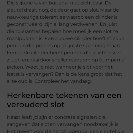
Die slijtage is van buitenaf niet zichtbaar. De
sleutel draait nog, de deur gaat op slot. Maar de
nauwkeurige toleranties waarop een cilinder is
geconstrueerd, zijn al lang verdwenen. En juist
die toleranties bepalen hoe moeilijk een slot te
manipuleren is. Een nieuwe cilinder heeft strakke
pennen die precies op de juiste spanning staan.
Een oude cilinder heeft pennen die al iets losser
zitten en daardoor sneller reageren op bumpen of
picken. Weet je niet wanneer je slot voor het
laatst is vervangen? Dan is de kans groot dat het
al te oud is. Controleer het vandaag.
Herkenbare tekenen van een
verouderd slot
Naast leeftijd zijn er concrete signalen die
aangeven dat sloten vervangen noodzakelijk is.
Het meest voor de hand liggende: een sleutel die