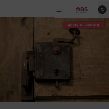
◉ OBS Beukenlaan ◉