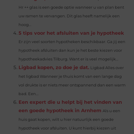
Hr ++ glas is een goede optie wanneer u van plan bent
uw ramen te vervangen. Dit glas heeft namelijk een
hoog...
5 tips voor het afsluiten van je hypotheek
Er zijn veel soorten hypotheken beschikbaar. Ga jij een
hypotheek afsluiten dan kun je het beste kiezen voor
hypotheekadvies Tilburg. Want er is veel mogelijk...
Ligbad kopen, zo doe je dat.
Ligbad Alles over
het ligbad Wanneer je thuis komt van een lange dag
vol drukte is er niets meer ontspannend dan een warm
bad. Een...
Een expert die u helpt bij het vinden van
een goede hypotheek in Arnhem
Als u een
huis gaat kopen, wilt u hier natuurlijk een goede
hypotheek voor afsluiten. U kunt hierbij kiezen uit