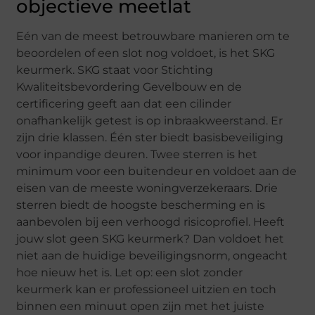
objectieve meetlat
Eén van de meest betrouwbare manieren om te
beoordelen of een slot nog voldoet, is het SKG
keurmerk. SKG staat voor Stichting
Kwaliteitsbevordering Gevelbouw en de
certificering geeft aan dat een cilinder
onafhankelijk getest is op inbraakweerstand. Er
zijn drie klassen. Één ster biedt basisbeveiliging
voor inpandige deuren. Twee sterren is het
minimum voor een buitendeur en voldoet aan de
eisen van de meeste woningverzekeraars. Drie
sterren biedt de hoogste bescherming en is
aanbevolen bij een verhoogd risicoprofiel. Heeft
jouw slot geen SKG keurmerk? Dan voldoet het
niet aan de huidige beveiligingsnorm, ongeacht
hoe nieuw het is. Let op: een slot zonder
keurmerk kan er professioneel uitzien en toch
binnen een minuut open zijn met het juiste