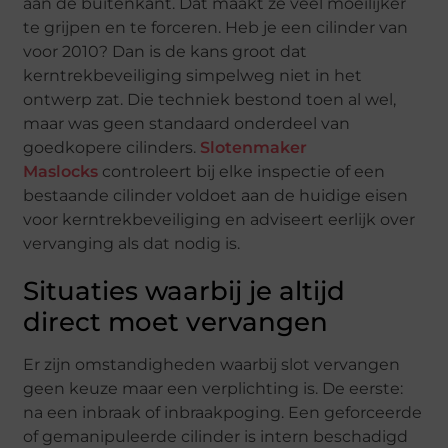
aan de buitenkant. Dat maakt ze veel moeilijker
te grijpen en te forceren. Heb je een cilinder van
voor 2010? Dan is de kans groot dat
kerntrekbeveiliging simpelweg niet in het
ontwerp zat. Die techniek bestond toen al wel,
maar was geen standaard onderdeel van
goedkopere cilinders.
Slotenmaker
Maslocks
controleert bij elke inspectie of een
bestaande cilinder voldoet aan de huidige eisen
voor kerntrekbeveiliging en adviseert eerlijk over
vervanging als dat nodig is.
Situaties waarbij je altijd
direct moet vervangen
Er zijn omstandigheden waarbij slot vervangen
geen keuze maar een verplichting is. De eerste:
na een inbraak of inbraakpoging. Een geforceerde
of gemanipuleerde cilinder is intern beschadigd