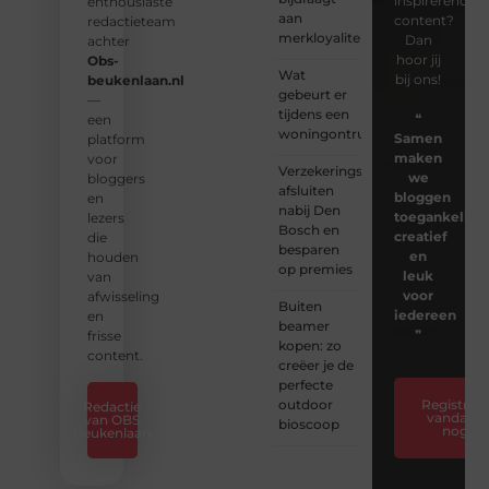
inspirerende
enthousiaste
aan
content?
redactieteam
merkloyaliteit
Dan
achter
hoor jij
Obs-
Wat
bij ons!
beukenlaan.nl
gebeurt er
—
tijdens een
❝
een
woningontruiming?
Samen
platform
maken
voor
Verzekeringspakket
we
bloggers
afsluiten
bloggen
en
nabij Den
toegankelijk,
lezers
Bosch en
creatief
die
besparen
en
houden
op premies
leuk
van
voor
afwisseling
Buiten
iedereen
en
beamer
❞
frisse
kopen: zo
content.
creëer je de
perfecte
outdoor
Registreer
Redactie
vandaag
van OBS
bioscoop
nog
Beukenlaan