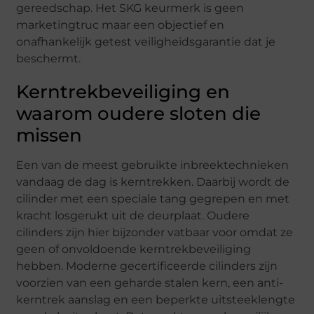
gereedschap. Het SKG keurmerk is geen
marketingtruc maar een objectief en
onafhankelijk getest veiligheidsgarantie dat je
beschermt.
Kerntrekbeveiliging en
waarom oudere sloten die
missen
Een van de meest gebruikte inbreektechnieken
vandaag de dag is kerntrekken. Daarbij wordt de
cilinder met een speciale tang gegrepen en met
kracht losgerukt uit de deurplaat. Oudere
cilinders zijn hier bijzonder vatbaar voor omdat ze
geen of onvoldoende kerntrekbeveiliging
hebben. Moderne gecertificeerde cilinders zijn
voorzien van een geharde stalen kern, een anti-
kerntrek aanslag en een beperkte uitsteeklengte