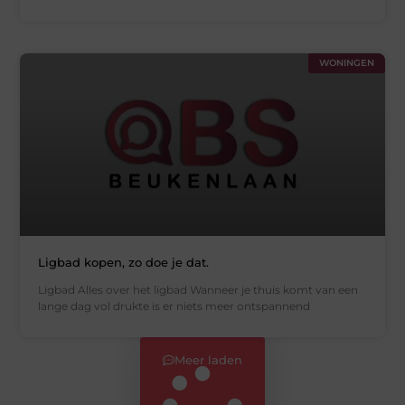
WONINGEN
Ligbad kopen, zo doe je dat.
Ligbad Alles over het ligbad Wanneer je thuis komt van een
lange dag vol drukte is er niets meer ontspannend
Meer laden