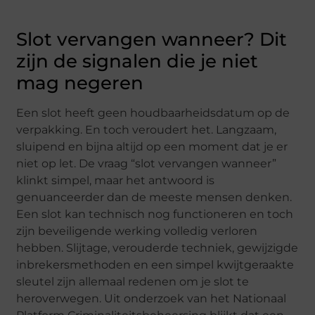
Slot vervangen wanneer? Dit
zijn de signalen die je niet
mag negeren
Een slot heeft geen houdbaarheidsdatum op de
verpakking. En toch veroudert het. Langzaam,
sluipend en bijna altijd op een moment dat je er
niet op let. De vraag “slot vervangen wanneer”
klinkt simpel, maar het antwoord is
genuanceerder dan de meeste mensen denken.
Een slot kan technisch nog functioneren en toch
zijn beveiligende werking volledig verloren
hebben. Slijtage, verouderde techniek, gewijzigde
inbrekersmethoden en een simpel kwijtgeraakte
sleutel zijn allemaal redenen om je slot te
heroverwegen. Uit onderzoek van het Nationaal