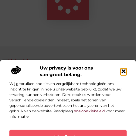
Main Links
Uw privacy is voor ons
Bekende Nederlanders
Nederlandse linkbuilding: jouw gids naar betere posities in Google
Manieren om geld te verdienen met je website: haal alles uit je online platform
van groot belang.
Wij gebruiken cookies en vergelijkbare technologieën om
inzicht te krijgen in hoe u onze website gebruikt, zodat we uw
ervaring kunnen verbeteren. Deze cookies worden voor
Elke dag iets nieuws op obs-beukenlaan.nl
verschillende doeleinden ingezet, zoals het tonen van
Blogs vol inspiratie, inzichten en tips voor jouw dagelijks
gepersonaliseerde advertenties en het analyseren van het
leven.
gebruik van de website. Raadpleeg
ons cookiebeleid
voor meer
informatie.
Website index
Cookiebeleid (EU)