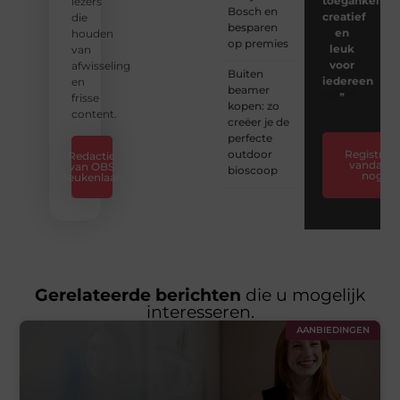
toegankelijk,
lezers
Bosch en
creatief
die
besparen
en
houden
op premies
leuk
van
voor
afwisseling
Buiten
iedereen
en
beamer
❞
frisse
kopen: zo
content.
creëer je de
perfecte
outdoor
Registreer
Redactie
vandaag
van OBS
bioscoop
nog
Beukenlaan
Gerelateerde berichten
die u mogelijk
interesseren.
AANBIEDINGEN