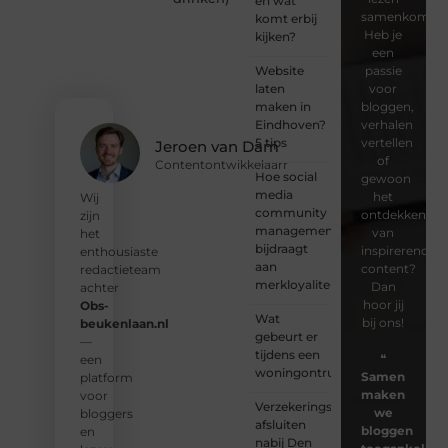
en wat
samenkomen.
komt erbij
Heb je
kijken?
een
Website
passie
laten
voor
maken in
bloggen,
Eindhoven?
verhalen
5 tips
vertellen
Jeroen van Dam
of
Contentontwikkelaarr
Hoe social
gewoon
media
het
Wij
community
ontdekken
zijn
management
van
het
bijdraagt
inspirerende
enthousiaste
aan
content?
redactieteam
merkloyaliteit
Dan
achter
hoor jij
Obs-
Wat
bij ons!
beukenlaan.nl
gebeurt er
—
tijdens een
❝
een
woningontruiming?
Samen
platform
maken
voor
Verzekeringspakket
we
bloggers
afsluiten
bloggen
en
nabij Den