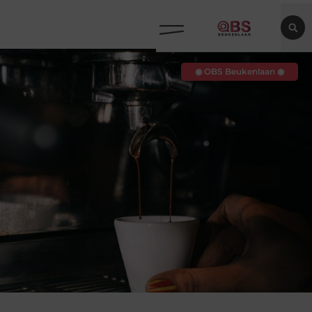
◉ OBS Beukenlaan ◉