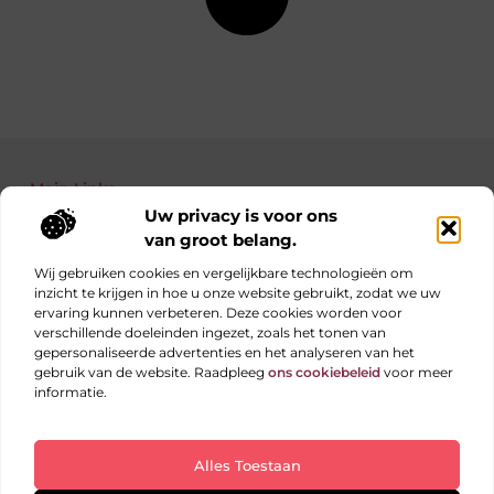
Main Links
Uw privacy is voor ons
Bekende Nederlanders
Nederlandse linkbuilding: jouw gids naar betere posities in Google
Manieren om geld te verdienen met je website: haal alles uit je online platform
van groot belang.
Wij gebruiken cookies en vergelijkbare technologieën om
inzicht te krijgen in hoe u onze website gebruikt, zodat we uw
ervaring kunnen verbeteren. Deze cookies worden voor
Elke dag iets nieuws op obs-beukenlaan.nl
verschillende doeleinden ingezet, zoals het tonen van
Blogs vol inspiratie, inzichten en tips voor jouw dagelijks
gepersonaliseerde advertenties en het analyseren van het
leven.
gebruik van de website. Raadpleeg
ons cookiebeleid
voor meer
informatie.
Website index
Cookiebeleid (EU)
Alles Toestaan