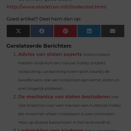
http://www.elocktron.nl/cilinderslot.html
Goed artikel? Deel hem dan op:
X
Facebook
Pinterest
LinkedIn
Email
(Twitter)
Gerelateerde Berichten:
Advies van sloten experts
Slotenmakers
hebben sinds kort een nieuwe hobby ontdekt:
lockpicking. Lockpicking is een sport waarbij de
beoefenaars, ook wel lockpickers genoemd, sloten zo
snel mogelijk proberen...
De mechanica van sloten bestuderen
Het
lijkt misschien voor veel mensen een nutteloze hobby
die misschien alleen interessant is voor criminelen.
Maar op diverse basischolen in het land wordt er...
Lockpicking voor kinderen
Het is erg jammer