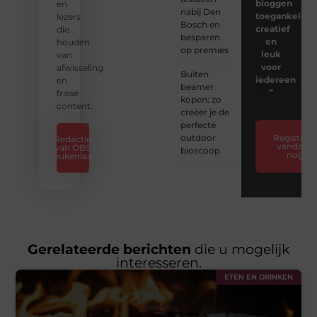
bloggen
en
nabij Den
toegankelijk,
lezers
Bosch en
creatief
die
besparen
en
houden
op premies
leuk
van
voor
afwisseling
Buiten
iedereen
en
beamer
❞
frisse
kopen: zo
content.
creëer je de
perfecte
outdoor
Registreer
Redactie
vandaag
van OBS
bioscoop
nog
Beukenlaan
Gerelateerde berichten
die u mogelijk
interesseren.
ETEN EN DRINKEN