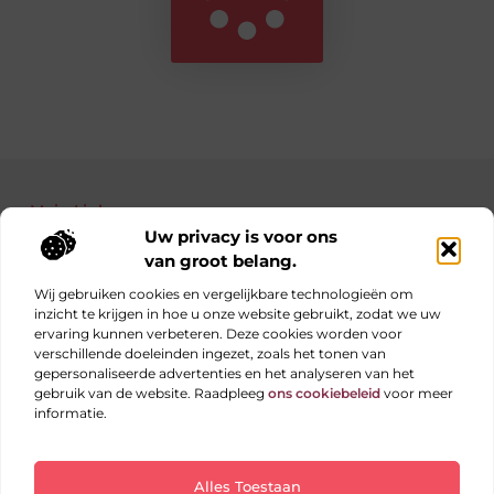
Main Links
Uw privacy is voor ons
Bekende Nederlanders
Nederlandse linkbuilding: jouw gids naar betere posities in Google
Manieren om geld te verdienen met je website: haal alles uit je online platform
van groot belang.
Wij gebruiken cookies en vergelijkbare technologieën om
inzicht te krijgen in hoe u onze website gebruikt, zodat we uw
ervaring kunnen verbeteren. Deze cookies worden voor
Elke dag iets nieuws op obs-beukenlaan.nl
verschillende doeleinden ingezet, zoals het tonen van
Blogs vol inspiratie, inzichten en tips voor jouw dagelijks
gepersonaliseerde advertenties en het analyseren van het
leven.
gebruik van de website. Raadpleeg
ons cookiebeleid
voor meer
informatie.
Website index
Cookiebeleid (EU)
Alles Toestaan