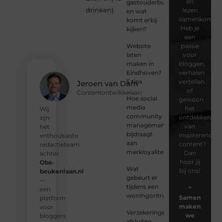
en
gastouderbureau
drinken
)
lezen
en wat
samenkomen.
komt erbij
Heb je
kijken?
een
Website
passie
laten
voor
maken in
bloggen,
Eindhoven?
verhalen
5 tips
vertellen
Jeroen van Dam
of
Contentontwikkelaarr
Hoe social
gewoon
media
het
Wij
community
ontdekken
zijn
management
van
het
bijdraagt
inspirerende
enthousiaste
aan
content?
redactieteam
merkloyaliteit
Dan
achter
hoor jij
Obs-
Wat
bij ons!
beukenlaan.nl
gebeurt er
—
tijdens een
❝
een
woningontruiming?
Samen
platform
maken
voor
Verzekeringspakket
we
bloggers
afsluiten