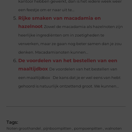
kantoor hebben gewerkt, dan is het iedere week weer
een feestje om er naar uit te...
Rijke smaken van macadamia en
hazelnoot
Zowel de macadamia als hazelnoten zijn
heerlijke ingrediënten om in zoetigheden te
verwerken, maar ze gaan nog beter samen dan je zou
denken. Macadamianoten kunnen...
De voordelen van het bestellen van een
maaltijdbox
De voordelen van het bestellen van
een maaltijdbox De kans dat je er wel eens van hebt
gehoord is natuurlijk ontzettend groot. We kunnen...
Tags:
Noten groothandel
,
pijnboompitten
,
pompoenpitten
,
walnoten