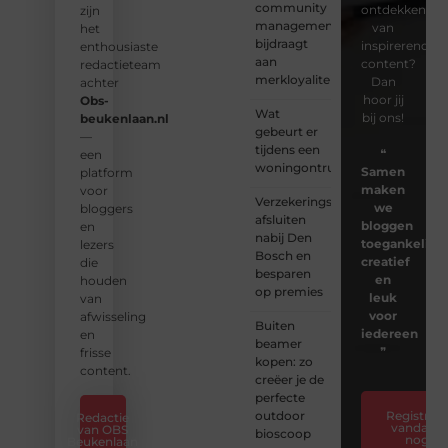
community
ontdekken
zijn
management
van
het
bijdraagt
inspirerende
enthousiaste
aan
content?
redactieteam
merkloyaliteit
Dan
achter
hoor jij
Obs-
Wat
bij ons!
beukenlaan.nl
gebeurt er
—
tijdens een
❝
een
woningontruiming?
Samen
platform
maken
voor
Verzekeringspakket
we
bloggers
afsluiten
bloggen
en
nabij Den
toegankelijk,
lezers
Bosch en
creatief
die
besparen
en
houden
op premies
leuk
van
voor
afwisseling
Buiten
iedereen
en
beamer
❞
frisse
kopen: zo
content.
creëer je de
perfecte
outdoor
Registreer
Redactie
vandaag
van OBS
bioscoop
nog
Beukenlaan