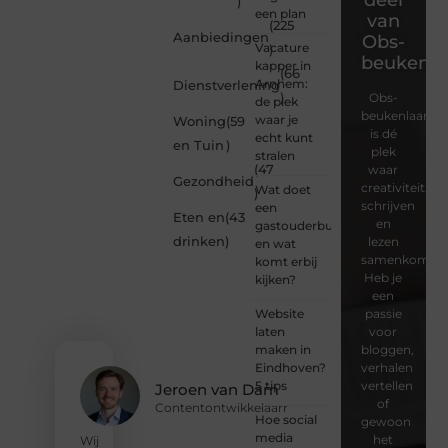
)
een plan
van
(225
Aanbiedingen
Obs-
Vacature
)
beukenla
kapper in
(66
Arnhem:
Dienstverlening
)
Obs-
de plek
beukenlaan.nl
waar je
Woning
(59
is dé
echt kunt
en Tuin
)
plek
stralen
(47
waar
Gezondheid
creativiteit,
Wat doet
)
schrijven
een
Eten en
(43
en
gastouderbureau
drinken
)
lezen
en wat
samenkomen.
komt erbij
Heb je
kijken?
een
Website
passie
laten
voor
maken in
bloggen,
Eindhoven?
verhalen
5 tips
vertellen
Jeroen van Dam
of
Contentontwikkelaarr
Hoe social
gewoon
media
het
Wij