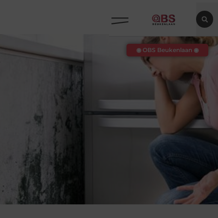
◉ OBS Beukenlaan ◉