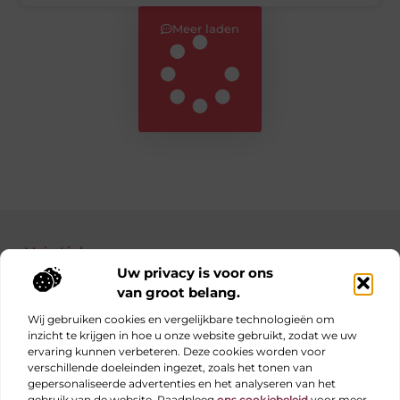
Meer laden
Main Links
Uw privacy is voor ons
Bekende Nederlanders
Nederlandse linkbuilding: jouw gids naar betere posities in Google
Manieren om geld te verdienen met je website: haal alles uit je online platform
van groot belang.
Wij gebruiken cookies en vergelijkbare technologieën om
inzicht te krijgen in hoe u onze website gebruikt, zodat we uw
ervaring kunnen verbeteren. Deze cookies worden voor
Elke dag iets nieuws op obs-beukenlaan.nl
verschillende doeleinden ingezet, zoals het tonen van
Blogs vol inspiratie, inzichten en tips voor jouw dagelijks
gepersonaliseerde advertenties en het analyseren van het
leven.
gebruik van de website. Raadpleeg
ons cookiebeleid
voor meer