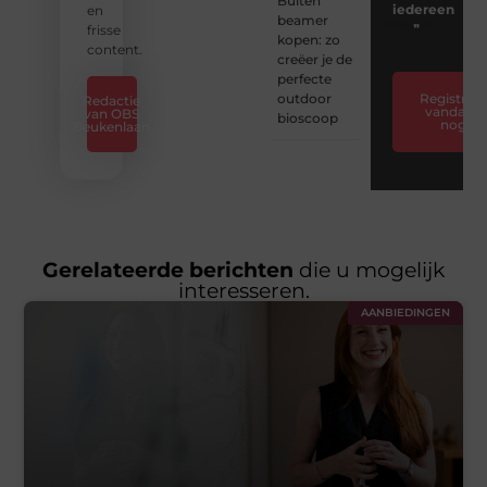
Buiten
iedereen
en
beamer
❞
frisse
kopen: zo
content.
creëer je de
perfecte
outdoor
Registreer
Redactie
vandaag
van OBS
bioscoop
nog
Beukenlaan
Gerelateerde berichten
die u mogelijk
interesseren.
AANBIEDINGEN