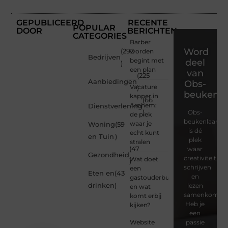
GEPUBLICEERD
RECENTE
POPULAR
DOOR
BERICHTEN
CATEGORIES
Barber
Word
(292
worden
Bedrijven
begint met
deel
)
een plan
van
(225
Aanbiedingen
Obs-
Vacature
)
beukenla
kapper in
(66
Arnhem:
Dienstverlening
)
Obs-
de plek
beukenlaan.nl
waar je
Woning
(59
is dé
echt kunt
en Tuin
)
plek
stralen
(47
waar
Gezondheid
creativiteit,
Wat doet
)
schrijven
een
Eten en
(43
en
gastouderbureau
drinken
)
lezen
en wat
samenkomen.
komt erbij
Heb je
kijken?
een
Website
passie