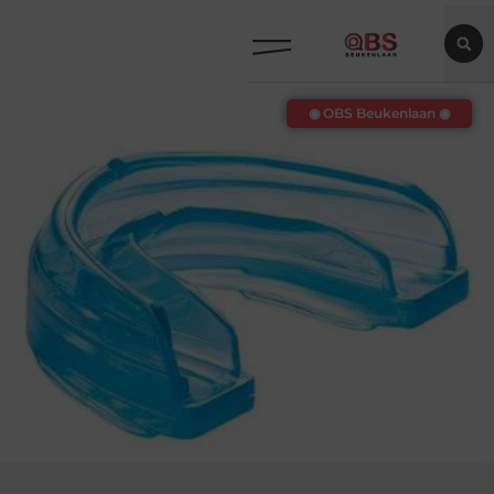
◉ OBS Beukenlaan ◉