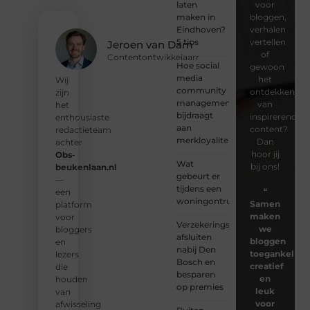
laten
voor
maken in
bloggen,
Eindhoven?
verhalen
5 tips
vertellen
Jeroen van Dam
of
Contentontwikkelaarr
Hoe social
gewoon
media
het
Wij
community
ontdekken
zijn
management
van
het
bijdraagt
inspirerende
enthousiaste
aan
content?
redactieteam
merkloyaliteit
Dan
achter
hoor jij
Obs-
Wat
bij ons!
beukenlaan.nl
gebeurt er
—
tijdens een
❝
een
woningontruiming?
Samen
platform
maken
voor
Verzekeringspakket
we
bloggers
afsluiten
bloggen
en
nabij Den
toegankelijk,
lezers
Bosch en
creatief
die
besparen
en
houden
op premies
leuk
van
voor
afwisseling