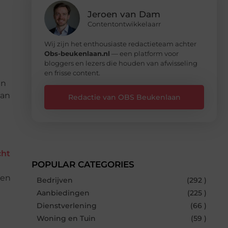
Jeroen van Dam
Contentontwikkelaarr
Wij zijn het enthousiaste redactieteam achter
Obs-beukenlaan.nl
— een platform voor
bloggers en lezers die houden van afwisseling
en frisse content.
en
van
Redactie van OBS Beukenlaan
cht
POPULAR CATEGORIES
 en
Bedrijven
(292 )
Aanbiedingen
(225 )
Dienstverlening
(66 )
Woning en Tuin
(59 )