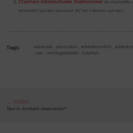
Claimen letselschade Zoetermeer
Als slachtoffer
schakelen van een advocaat. Bij het indienen van een...
advocaat
,
advocaten
,
arbeidsconflict
,
arbeidsr
Tags:
,
cao
,
rechtsgebieden
,
zutphen
← VORIG
Taxi in Arnhem reserveren?