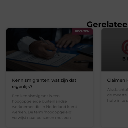
Gerelatee
RECHTEN
Kennismigranten: wat zijn dat
Claimen 
eigenlijk?
Als slachtof
de meeste 
Een kennismigrant is een
hulp in te
hoogopgeleide buitenlandse
werknemer die in Nederland komt
werken. De term ‘hoogopgeleid’
verwijst naar personen met een