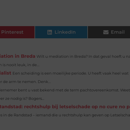
Pinterest
LinkedIn
Email
ation in Breda
Wilt u mediation in Breda? In dat geval hoeft u n
s nooit leuk, in de...
alist
Een scheiding is een moeilijke periode. U heeft vaak heel wat
r de arm te nemen. Denk...
ndernemer bent u vast bekend met de term pachtovereenkomst. Weet
 ze nodig is? Bogers...
Randstad: rechtshulp bij letselschade op no cure no 
ies in de Randstad – iemand die u rechtshulp kan geven op Letselsch