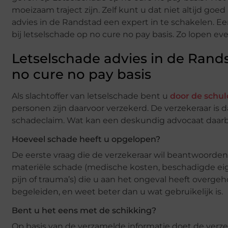
moeizaam traject zijn. Zelf kunt u dat niet altijd go
advies in de Randstad een expert in te schakelen. Ee
bij letselschade op no cure no pay basis. Zo lopen ev
Letselschade advies in de Rands
no cure no pay basis
Als slachtoffer van letselschade bent u
door de schu
personen zijn daarvoor verzekerd. De verzekeraar is
schadeclaim. Wat kan een deskundig advocaat daarb
Hoeveel schade heeft u opgelopen?
De eerste vraag die de verzekeraar wil beantwoorden 
materiële schade (medische kosten, beschadigde e
pijn of trauma’s) die u aan het ongeval heeft overge
begeleiden, en weet beter dan u wat gebruikelijk is.
Bent u het eens met de schikking?
Op basis van de verzamelde informatie doet de verze