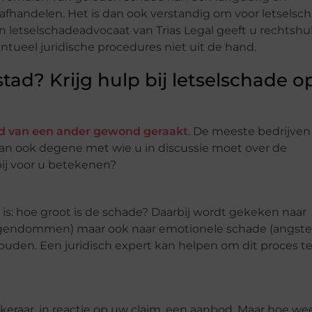
ed afhandelen. Het is dan ook verstandig om voor letselsc
n letselschadeadvocaat van Trias Legal geeft u rechtshu
entueel juridische procedures niet uit de hand.
tad? Krijg hulp bij letselschade o
ld van een ander gewond geraakt
. De meeste bedrijven
 dan ook degene met wie u in discussie moet over de
ij voor u betekenen?
is: hoe groot is de schade? Daarbij wordt gekeken naar
igendommen) maar ook naar emotionele schade (angste
houden. Een juridisch expert kan helpen om dit proces t
keraar, in reactie op uw claim, een aanbod. Maar hoe we