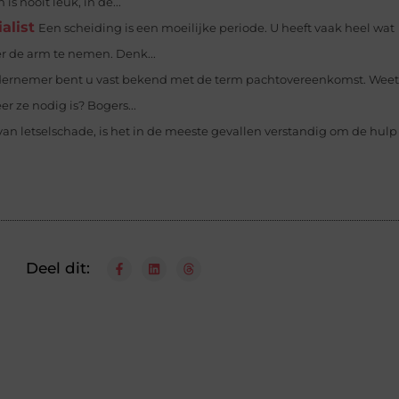
s nooit leuk, in de...
alist
Een scheiding is een moeilijke periode. U heeft vaak heel wat
r de arm te nemen. Denk...
ndernemer bent u vast bekend met de term pachtovereenkomst. Weet
 ze nodig is? Bogers...
 van letselschade, is het in de meeste gevallen verstandig om de hulp 
Deel dit: