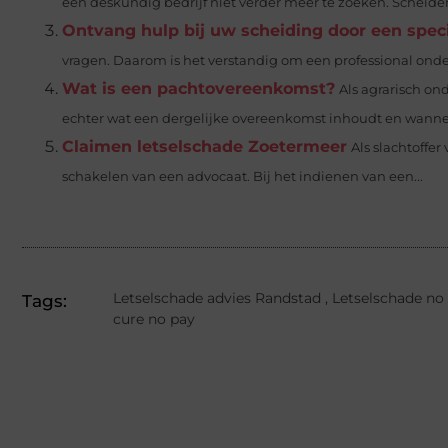
een deskundig bedrijf niet verder meer te zoeken. Scheiden i
Ontvang hulp bij uw scheiding door een speci
vragen. Daarom is het verstandig om een professional onde
Wat is een pachtovereenkomst?
Als agrarisch o
echter wat een dergelijke overeenkomst inhoudt en wanneer
Claimen letselschade Zoetermeer
Als slachtoffer
schakelen van een advocaat. Bij het indienen van een...
Letselschade advies Randstad
,
Letselschade no
Tags:
cure no pay