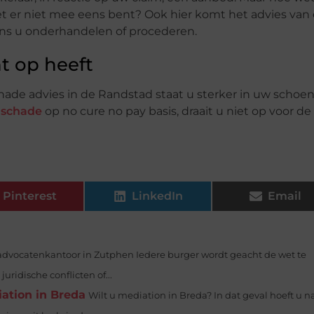
het er niet mee eens bent? Ook hier komt het advies van
ens u onderhandelen of procederen.
t op heeft
chade advies in de Randstad staat u sterker in uw schoe
elschade
op no cure no pay basis, draait u niet op voor de
Pinterest
LinkedIn
Email
advocatenkantoor in Zutphen Iedere burger wordt geacht de wet te
uridische conflicten of...
ation in Breda
Wilt u mediation in Breda? In dat geval hoeft u n