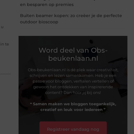
en besparen op premies
Buiten beamer kopen: zo creëer je de perfecte
outdoor bioscoop
 u
in te
Word deel van Obs-
beukenlaan.nl
Obs-beukenlaan.nl is dé plek waar creativiteit,
schrijven en lezen samenkomen. Heb je een
passie voor bloggen, verhalen vertellen of
gewoon het ontdekken van inspirerende
content? Dan hoor jij bij ons!
❝
Samen maken we bloggen toegankelijk,
creatief en leuk voor iedereen
❞
Registreer vandaag nog