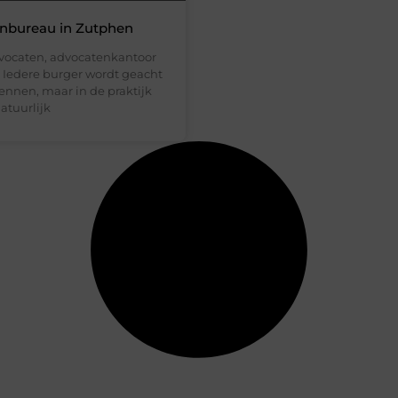
nbureau in Zutphen
vocaten, advocatenkantoor
 Iedere burger wordt geacht
ennen, maar in de praktijk
atuurlijk