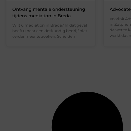
Ontvang mentale ondersteuning
Advocate
tijdens mediation in Breda
Voorink Ad
in Zutphen
Wilt u mediation in Breda? In dat geval
de wet te k
hoeft u naar een deskundig bedrijf niet
werkt dat n
verder meer te zoeken. Scheiden