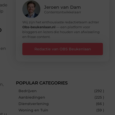
hade
Jeroen van Dam
lp
Contentontwikkelaarr
Wij zijn het enthousiaste redactieteam achter
Obs-beukenlaan.nl
— een platform voor
p
bloggers en lezers die houden van afwisseling
en frisse content.
 en
Redactie van OBS Beukenlaan
POPULAR CATEGORIES
n,
e
Bedrijven
(292 )
Aanbiedingen
(225 )
Dienstverlening
(66 )
Woning en Tuin
(59 )
et u