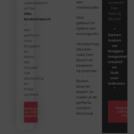
aan
content?
redactieteam
merkloyaliteit
Dan
achter
hoor jij
Obs-
Wat
bij ons!
beukenlaan.nl
gebeurt er
—
tijdens een
❝
een
woningontruiming?
Samen
platform
maken
voor
Verzekeringspakket
we
bloggers
afsluiten
bloggen
en
nabij Den
toegankelijk,
lezers
Bosch en
creatief
die
besparen
en
houden
op premies
leuk
van
voor
afwisseling
Buiten
iedereen
en
beamer
❞
frisse
kopen: zo
content.
creëer je de
perfecte
outdoor
Registreer
Redactie
vandaag
van OBS
bioscoop
nog
Beukenlaan