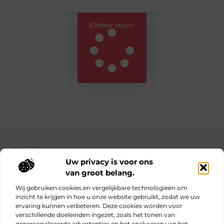
Meer laden
Main Links
Uw privacy is voor ons
Bekende Nederlanders
Nederlandse linkbuilding: jouw gids naar betere posities in Google
Manieren om geld te verdienen met je website: haal alles uit je online platform
van groot belang.
Wij gebruiken cookies en vergelijkbare technologieën om
inzicht te krijgen in hoe u onze website gebruikt, zodat we uw
ervaring kunnen verbeteren. Deze cookies worden voor
Elke dag iets nieuws op obs-beukenlaan.nl
verschillende doeleinden ingezet, zoals het tonen van
Blogs vol inspiratie, inzichten en tips voor jouw dagelijks
gepersonaliseerde advertenties en het analyseren van het