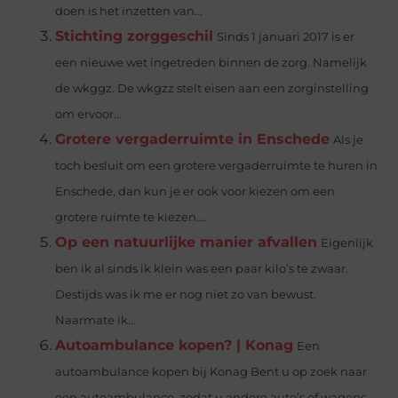
doen is het inzetten van...
Stichting zorggeschil
Sinds 1 januari 2017 is er
een nieuwe wet ingetreden binnen de zorg. Namelijk
de wkggz. De wkgzz stelt eisen aan een zorginstelling
om ervoor...
Grotere vergaderruimte in Enschede
Als je
toch besluit om een grotere vergaderruimte te huren in
Enschede, dan kun je er ook voor kiezen om een
grotere ruimte te kiezen....
Op een natuurlijke manier afvallen
Eigenlijk
ben ik al sinds ik klein was een paar kilo’s te zwaar.
Destijds was ik me er nog niet zo van bewust.
Naarmate ik...
Autoambulance kopen? | Konag
Een
autoambulance kopen bij Konag Bent u op zoek naar
een autoambulance, zodat u andere auto’s of wagens