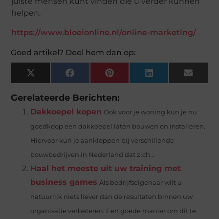
juiste mensen kunt vinden die u verder kunnen
helpen.
https://www.bloeionline.nl/online-marketing/
Goed artikel? Deel hem dan op:
X
Facebook
Pinterest
LinkedIn
Email
(Twitter)
Gerelateerde Berichten:
Dakkoepel kopen
Ook voor je woning kun je nu
goedkoop een dakkoepel laten bouwen en installeren.
Hiervoor kun je aankloppen bij verschillende
bouwbedrijven in Nederland dat zich...
Haal het meeste uit uw training met
business games
Als bedrijfseigenaar wilt u
natuurlijk niets liever dan de resultaten binnen uw
organisatie verbeteren. Een goede manier om dit te