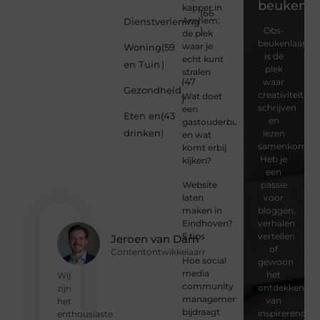
beukenla
kapper in
(66
Arnhem:
Dienstverlening
)
Obs-
de plek
beukenlaan.nl
waar je
Woning
(59
is dé
echt kunt
en Tuin
)
plek
stralen
(47
waar
Gezondheid
creativiteit,
Wat doet
)
schrijven
een
Eten en
(43
en
gastouderbureau
drinken
)
lezen
en wat
samenkomen.
komt erbij
Heb je
kijken?
een
Website
passie
laten
voor
maken in
bloggen,
Eindhoven?
verhalen
5 tips
vertellen
Jeroen van Dam
of
Contentontwikkelaarr
Hoe social
gewoon
media
het
Wij
community
ontdekken
zijn
management
van
het
bijdraagt
inspirerende
enthousiaste