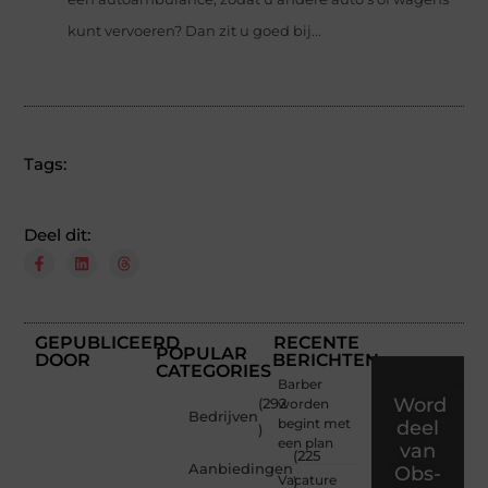
kunt vervoeren? Dan zit u goed bij...
Tags:
Deel dit:
GEPUBLICEERD
RECENTE
POPULAR
DOOR
BERICHTEN
CATEGORIES
Barber
Word
(292
worden
Bedrijven
begint met
deel
)
een plan
van
(225
Aanbiedingen
Obs-
Vacature
)