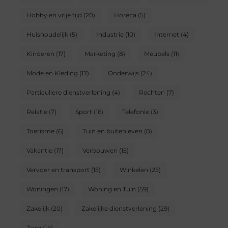
Hobby en vrije tijd
(20)
Horeca
(5)
Huishoudelijk
(5)
Industrie
(10)
Internet
(4)
Kinderen
(17)
Marketing
(8)
Meubels
(11)
Mode en Kleding
(17)
Onderwijs
(24)
Particuliere dienstverlening
(4)
Rechten
(7)
Relatie
(7)
Sport
(16)
Telefonie
(3)
Toerisme
(6)
Tuin en buitenleven
(8)
Vakantie
(17)
Verbouwen
(15)
Vervoer en transport
(15)
Winkelen
(25)
Woningen
(17)
Woning en Tuin
(59)
Zakelijk
(20)
Zakelijke dienstverlening
(29)
Zorg
(14)