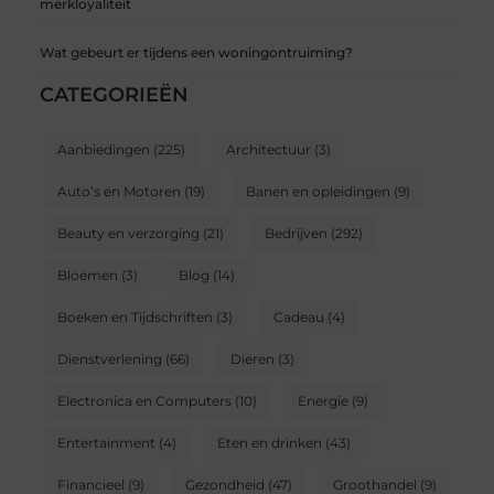
merkloyaliteit
Wat gebeurt er tijdens een woningontruiming?
CATEGORIEËN
Aanbiedingen
(225)
Architectuur
(3)
Auto’s en Motoren
(19)
Banen en opleidingen
(9)
Beauty en verzorging
(21)
Bedrijven
(292)
Bloemen
(3)
Blog
(14)
Boeken en Tijdschriften
(3)
Cadeau
(4)
Dienstverlening
(66)
Dieren
(3)
Electronica en Computers
(10)
Energie
(9)
Entertainment
(4)
Eten en drinken
(43)
Financieel
(9)
Gezondheid
(47)
Groothandel
(9)