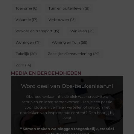
Toerisme
(6)
Tuin en buitenleven
(8)
Vakantie
(17)
Verbouwen
(15)
Vervoer en transport
(15)
Winkelen
(25)
Woningen
(17)
Woning en Tuin
(59)
Zakelijk
(20)
Zakelijke dienstverlening
(29)
Zorg
(14)
MEDIA EN BEROEMDHEDEN
Word deel van Obs-beukenlaan.nl
Obs-beukenlaan.nl is dé plek waar creativiteit,
schrijven en lezen samenkomen. Heb je een passie
voor bloggen, verhalen vertellen of gewoon het
ontdekken van inspirerende content? Dan hoor jij bij
ons!
❝
Samen maken we bloggen toegankelijk, creatief