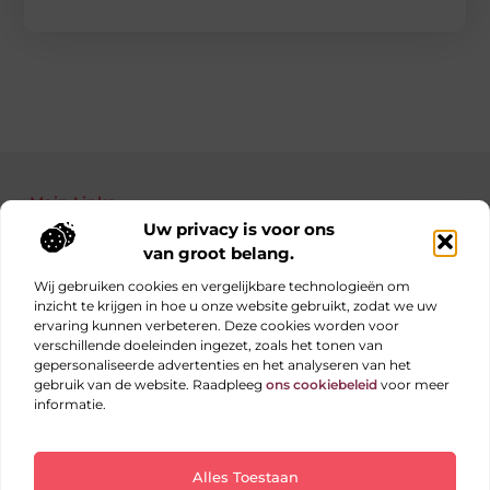
Main Links
Uw privacy is voor ons
Bekende Nederlanders
Nederlandse linkbuilding: jouw gids naar betere posities in Google
Manieren om geld te verdienen met je website: haal alles uit je online platform
van groot belang.
Wij gebruiken cookies en vergelijkbare technologieën om
inzicht te krijgen in hoe u onze website gebruikt, zodat we uw
ervaring kunnen verbeteren. Deze cookies worden voor
Elke dag iets nieuws op obs-beukenlaan.nl
verschillende doeleinden ingezet, zoals het tonen van
Blogs vol inspiratie, inzichten en tips voor jouw dagelijks
gepersonaliseerde advertenties en het analyseren van het
leven.
gebruik van de website. Raadpleeg
ons cookiebeleid
voor meer
informatie.
Website index
Cookiebeleid (EU)
Alles Toestaan