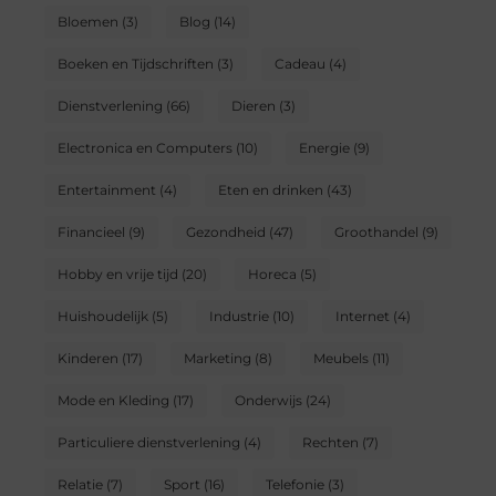
Bloemen
(3)
Blog
(14)
Boeken en Tijdschriften
(3)
Cadeau
(4)
Dienstverlening
(66)
Dieren
(3)
Electronica en Computers
(10)
Energie
(9)
Entertainment
(4)
Eten en drinken
(43)
Financieel
(9)
Gezondheid
(47)
Groothandel
(9)
Hobby en vrije tijd
(20)
Horeca
(5)
Huishoudelijk
(5)
Industrie
(10)
Internet
(4)
Kinderen
(17)
Marketing
(8)
Meubels
(11)
Mode en Kleding
(17)
Onderwijs
(24)
Particuliere dienstverlening
(4)
Rechten
(7)
Relatie
(7)
Sport
(16)
Telefonie
(3)