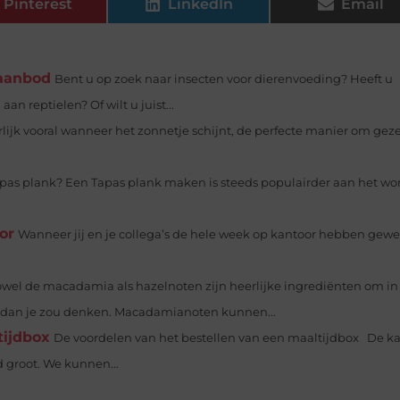
Pinterest
LinkedIn
Email
 aanbod
Bent u op zoek naar insecten voor dierenvoeding? Heeft u
n reptielen? Of wilt u juist...
lijk vooral wanneer het zonnetje schijnt, de perfecte manier om geze
pas plank? Een Tapas plank maken is steeds populairder aan het wo
or
Wanneer jij en je collega’s de hele week op kantoor hebben gewe
wel de macadamia als hazelnoten zijn heerlijke ingrediënten om in
 dan je zou denken. Macadamianoten kunnen...
tijdbox
De voordelen van het bestellen van een maaltijdbox De k
d groot. We kunnen...