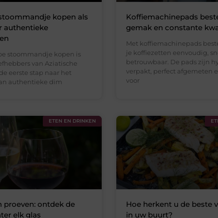
toommandje kopen als
Koffiemachinepads beste
r authentieke
gemak en constante kwal
gen
Met koffiemachinepads best
je koffiezetten eenvoudig, sn
e stoommandje kopen is
betrouwbaar. De pads zijn h
iefhebbers van Aziatische
verpakt, perfect afgemeten 
e eerste stap naar het
voor
an authentieke dim
ETEN EN DRINKEN
ET
n proeven: ontdek de
Hoe herkent u de beste v
ter elk glas
in uw buurt?