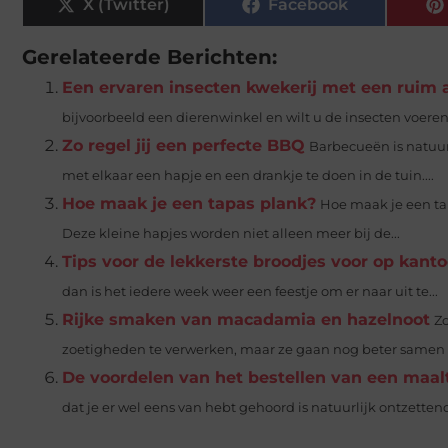
X (Twitter)
Facebook
Gerelateerde Berichten:
Een ervaren insecten kwekerij met een ruim
bijvoorbeeld een dierenwinkel en wilt u de insecten voeren aa
Zo regel jij een perfecte BBQ
Barbecueën is natuur
met elkaar een hapje en een drankje te doen in de tuin....
Hoe maak je een tapas plank?
Hoe maak je een ta
Deze kleine hapjes worden niet alleen meer bij de...
Tips voor de lekkerste broodjes voor op kanto
dan is het iedere week weer een feestje om er naar uit te...
Rijke smaken van macadamia en hazelnoot
Zo
zoetigheden te verwerken, maar ze gaan nog beter samen
De voordelen van het bestellen van een maal
dat je er wel eens van hebt gehoord is natuurlijk ontzetten