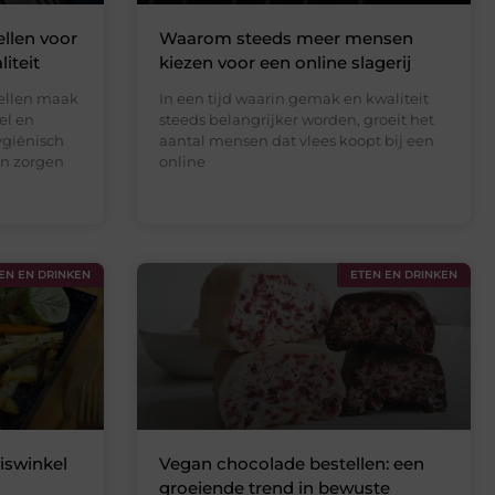
llen voor
Waarom steeds meer mensen
iteit
kiezen voor een online slagerij
ellen maak
In een tijd waarin gemak en kwaliteit
el en
steeds belangrijker worden, groeit het
ygiënisch
aantal mensen dat vlees koopt bij een
en zorgen
online
EN EN DRINKEN
ETEN EN DRINKEN
iswinkel
Vegan chocolade bestellen: een
groeiende trend in bewuste