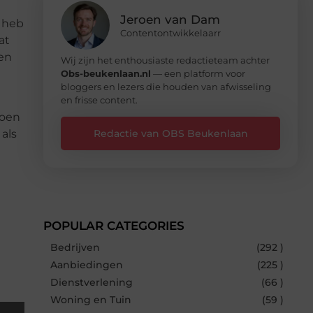
Jeroen van Dam
k heb
Contentontwikkelaarr
at
en
Wij zijn het enthousiaste redactieteam achter
Obs-beukenlaan.nl
— een platform voor
bloggers en lezers die houden van afwisseling
en frisse content.
doen
Redactie van OBS Beukenlaan
als
POPULAR CATEGORIES
Bedrijven
(292 )
Aanbiedingen
(225 )
Dienstverlening
(66 )
Woning en Tuin
(59 )