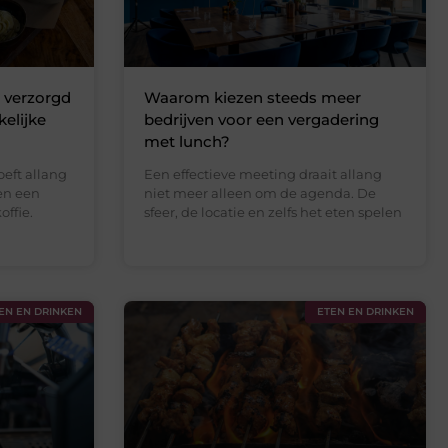
 verzorgd
Waarom kiezen steeds meer
elijke
bedrijven voor een vergadering
met lunch?
eft allang
Een effectieve meeting draait allang
een een
niet meer alleen om de agenda. De
ffie.
sfeer, de locatie en zelfs het eten spelen
EN EN DRINKEN
ETEN EN DRINKEN