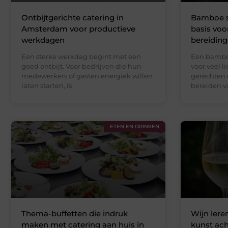
Ontbijtgerichte catering in
Bamboe s
Amsterdam voor productieve
basis voo
werkdagen
bereidin
Een sterke werkdag begint met een
Een bambo
goed ontbijt. Voor bedrijven die hun
voor veel l
medewerkers of gasten energiek willen
gerechten d
laten starten, is
bereiden v
ETEN EN DRINKEN
Thema-buffetten die indruk
Wijn lere
maken met catering aan huis in
kunst ach