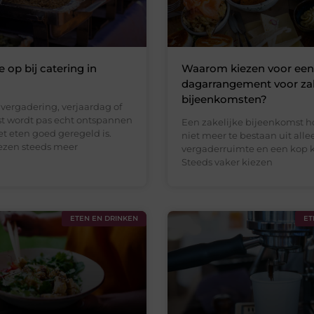
e op bij catering in
Waarom kiezen voor een
dagarrangement voor zak
bijeenkomsten?
 vergadering, verjaardag of
est wordt pas echt ontspannen
Een zakelijke bijeenkomst ho
t eten goed geregeld is.
niet meer te bestaan uit all
ezen steeds meer
vergaderruimte en een kop ko
Steeds vaker kiezen
ETEN EN DRINKEN
ET