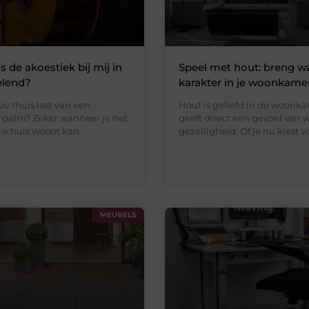
 de akoestiek bij mij in
Speel met hout: breng w
elend?
karakter in je woonkame
jou thuis last van een
Hout is geliefd in de woonka
 galm? Zeker wanneer je net
geeft direct een gevoel van
uw huis woont kan
gezelligheid. Of je nu kiest v
MEUBELS