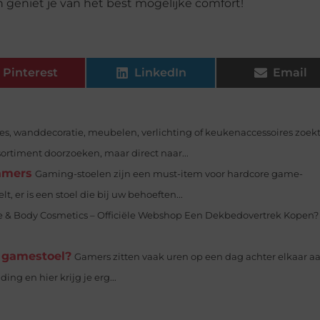
én geniet je van het best mogelijke comfort!
Pinterest
LinkedIn
Email
es, wanddecoratie, meubelen, verlichting of keukenaccessoires zoekt,
sortiment doorzoeken, maar direct naar...
gamers
Gaming-stoelen zijn een must-item voor hardcore game-
t, er is een stoel die bij uw behoeften...
e & Body Cosmetics – Officiële Webshop Een Dekbedovertrek Kopen? D
n gamestoel?
Gamers zitten vaak uren op een dag achter elkaar a
g en hier krijg je erg...