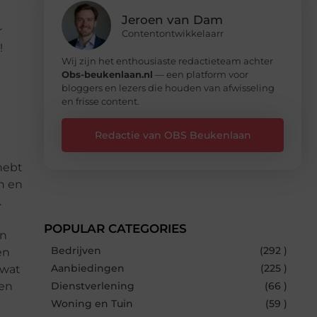
Jeroen van Dam
r
Contentontwikkelaarr
!
Wij zijn het enthousiaste redactieteam achter
Obs-beukenlaan.nl
— een platform voor
bloggers en lezers die houden van afwisseling
en frisse content.
Redactie van OBS Beukenlaan
hebt
en en
.
POPULAR CATEGORIES
en
Bedrijven
(292 )
en
Aanbiedingen
(225 )
 wat
len
Dienstverlening
(66 )
Woning en Tuin
(59 )