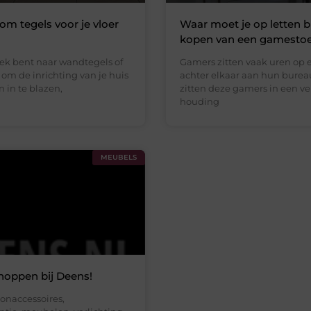
m tegels voor je vloer
Waar moet je op letten bi
kopen van een gamestoe
oek bent naar wandtegels of
Gamers zitten vaak uren op 
 om de inrichting van je huis
achter elkaar aan hun burea
 in te blazen,
zitten deze gamers in een v
houding
MEUBELS
shoppen bij Deens!
onaccessoires,