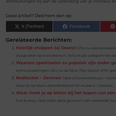
armleuningen bij aan de uitstraling van je interieur 
Goed artikel? Deel hem dan op:
X (Twitter)
Facebook
Gerelateerde Berichten:
Heerlijk shoppen bij Deens!
Of je nu woonaccessoir
slaagt zeker op www.deens.nl. Je kunt per categorie het as
Waarom spelstoelen zo populair zijn onder 
enthousiastelingen. Of u nu op Xbox, Play Station of PC speel
Bedtextiel – Zeeman
Table of ContentsRituals – Hom
Waar Je Op Moet Letten!Bedtextiel En Kussens – Dekkers...
Waar moet je op letten bij het kopen van ee
hun bureau. Vaak zitten deze gamers in een verkeerde houdin