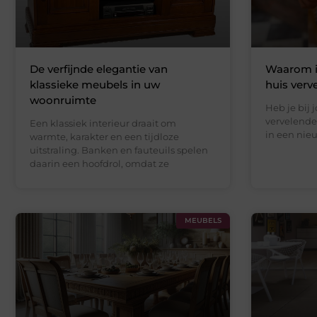
De verfijnde elegantie van
Waarom is
klassieke meubels in uw
huis verv
woonruimte
Heb je bij 
vervelende
Een klassiek interieur draait om
in een nie
warmte, karakter en een tijdloze
uitstraling. Banken en fauteuils spelen
daarin een hoofdrol, omdat ze
MEUBELS