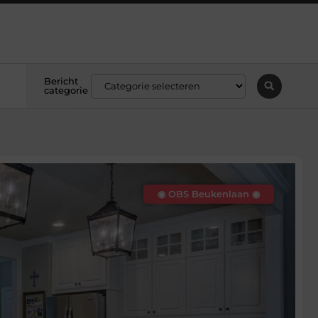
Bericht
categorie
◉ OBS Beukenlaan ◉