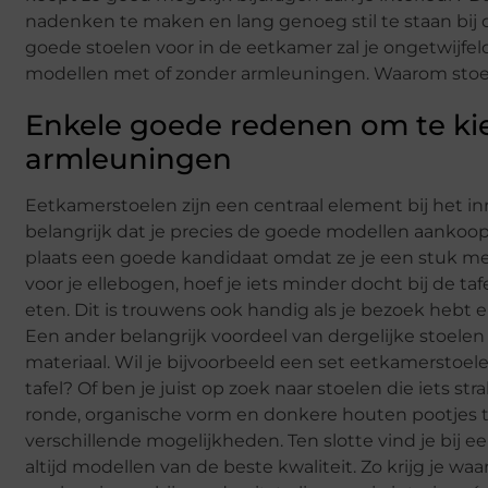
nadenken te maken en lang genoeg stil te staan bij 
goede stoelen voor in de eetkamer zal je ongetwijfe
modellen met of zonder armleuningen. Waarom stoele
Enkele goede redenen om te ki
armleuningen
Eetkamerstoelen zijn een centraal element bij het i
belangrijk dat je precies de goede modellen aankoo
plaats een goede kandidaat omdat ze je een stuk mee
voor je ellebogen, hoef je iets minder docht bij de ta
eten. Dit is trouwens ook handig als je bezoek hebt 
Een ander belangrijk voordeel van dergelijke stoelen i
materiaal. Wil je bijvoorbeeld een set eetkamerstoe
tafel? Of ben je juist op zoek naar stoelen die iets 
ronde, organische vorm en donkere houten pootjes tot
verschillende mogelijkheden. Ten slotte vind je bij 
altijd modellen van de beste kwaliteit. Zo krijg je w