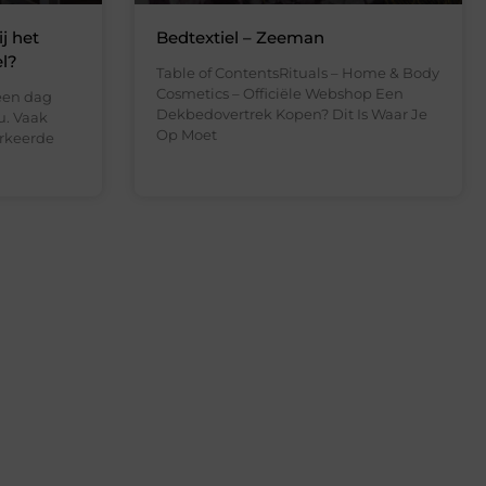
j het
Bedtextiel – Zeeman
l?
Table of ContentsRituals – Home & Body
Cosmetics – Officiële Webshop Een
een dag
Dekbedovertrek Kopen? Dit Is Waar Je
u. Vaak
Op Moet
erkeerde