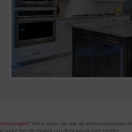
rmleuningen
? Wil je zeker zijn dat de eetkamerstoelen di
Dan loont het de moeite om deze keuze niet zonder