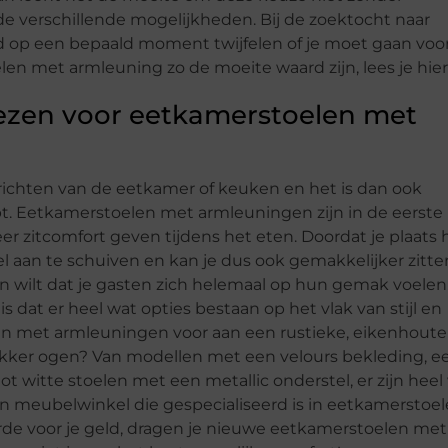
de verschillende mogelijkheden. Bij de zoektocht naar
ld op een bepaald moment twijfelen of je moet gaan voo
n met armleuning zo de moeite waard zijn, lees je hier
ezen voor eetkamerstoelen met
nrichten van de eetkamer of keuken en het is dan ook
pt. Eetkamerstoelen met armleuningen zijn in de eerste
r zitcomfort geven tijdens het eten. Doordat je plaats 
fel aan te schuiven en kan je dus ook gemakkelijker zitt
en wilt dat je gasten zich helemaal op hun gemak voelen
s dat er heel wat opties bestaan op het vlak van stijl en
len met armleuningen voor aan een rustieke, eikenhout
strakker ogen? Van modellen met een velours bekleding, e
 witte stoelen met een metallic onderstel, er zijn heel
een meubelwinkel die gespecialiseerd is in eetkamerstoe
aarde voor je geld, dragen je nieuwe eetkamerstoelen met