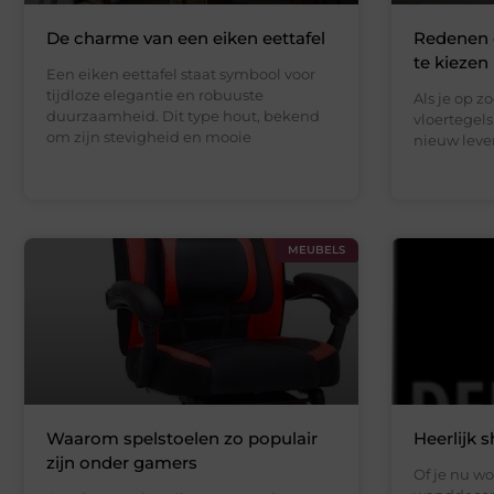
De charme van een eiken eettafel
Redenen o
te kiezen
Een eiken eettafel staat symbool voor
tijdloze elegantie en robuuste
Als je op z
duurzaamheid. Dit type hout, bekend
vloertegels
om zijn stevigheid en mooie
nieuw leven
MEUBELS
Waarom spelstoelen zo populair
Heerlijk 
zijn onder gamers
Of je nu wo