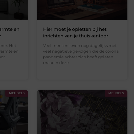
armte en
Hier moet je opletten bij het
r
inrichten van je thuiskantoor
mer. Het
Veel mensen leven nog dagelijks met
 warmte en
veel negatieve gevolgen die de corona
oor
pandemie achter zich heeft gelaten,
maar in deze
MEUBELS
MEUBELS