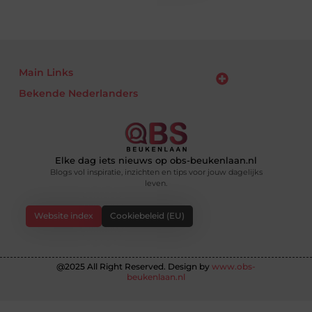
Main Links
Bekende Nederlanders
Nederlandse linkbuilding: jouw gids naar betere posities in Google
Manieren om geld te verdienen met je website: haal alles uit je online platform
Elke dag iets nieuws op obs-beukenlaan.nl
Blogs vol inspiratie, inzichten en tips voor jouw dagelijks
leven.
Website index
Cookiebeleid (EU)
@2025 All Right Reserved. Design by
www.obs-
beukenlaan.nl