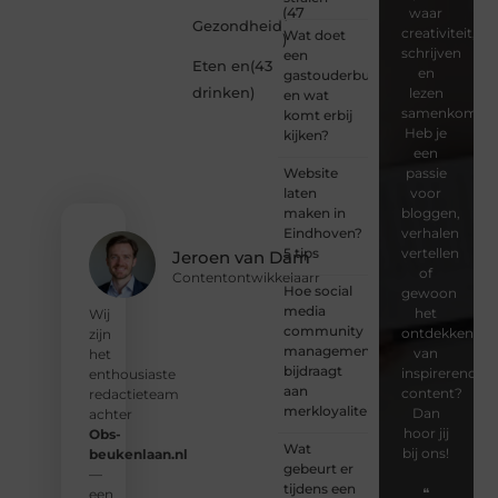
(47
waar
Gezondheid
creativiteit,
Wat doet
)
schrijven
een
Eten en
(43
en
gastouderbureau
drinken
)
lezen
en wat
samenkomen.
komt erbij
Heb je
kijken?
een
Website
passie
laten
voor
maken in
bloggen,
Eindhoven?
verhalen
5 tips
vertellen
Jeroen van Dam
of
Contentontwikkelaarr
Hoe social
gewoon
media
het
Wij
community
ontdekken
zijn
management
van
het
bijdraagt
inspirerende
enthousiaste
aan
content?
redactieteam
merkloyaliteit
Dan
achter
hoor jij
Obs-
Wat
bij ons!
beukenlaan.nl
gebeurt er
—
tijdens een
❝
een