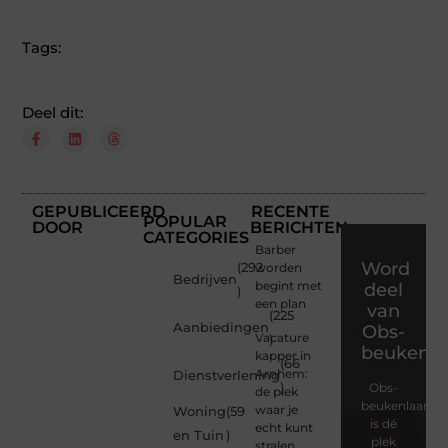
Tags:
Deel dit:
GEPUBLICEERD
RECENTE
POPULAR
DOOR
BERICHTEN
CATEGORIES
Barber
Word
(292
worden
Bedrijven
begint met
deel
)
een plan
van
(225
Aanbiedingen
Obs-
Vacature
)
beukenla
kapper in
(66
Arnhem:
Dienstverlening
)
Obs-
de plek
beukenlaan.nl
waar je
Woning
(59
is dé
echt kunt
en Tuin
)
plek
stralen