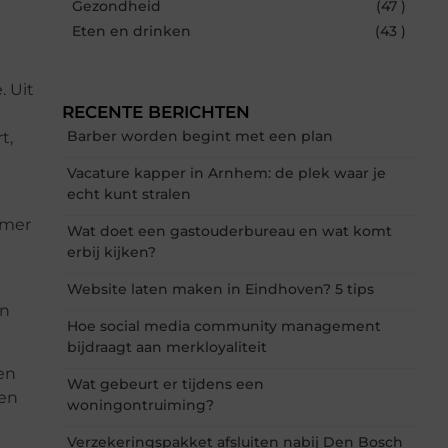
Gezondheid
(47 )
Eten en drinken
(43 )
. Uit
RECENTE BERICHTEN
Barber worden begint met een plan
t,
Vacature kapper in Arnhem: de plek waar je
echt kunt stralen
lmer
Wat doet een gastouderbureau en wat komt
erbij kijken?
Website laten maken in Eindhoven? 5 tips
an
Hoe social media community management
bijdraagt aan merkloyaliteit
en
Wat gebeurt er tijdens een
nen
woningontruiming?
Verzekeringspakket afsluiten nabij Den Bosch