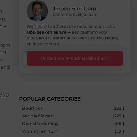
Jeroen van Dam
n
Contentontwikkelaarr
um,
n –
Wij zijn het enthousiaste redactieteam achter
Obs-beukenlaan.nl
— een platform voor
bloggers en lezers die houden van afwisseling
en frisse content.
arom
eel
Redactie van OBS Beukenlaan
e
band
 320
POPULAR CATEGORIES
Bedrijven
(292 )
Aanbiedingen
(225 )
Dienstverlening
(66 )
Woning en Tuin
(59 )