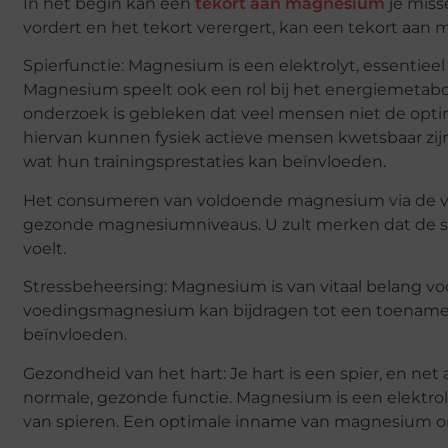
In het begin kan een
tekort aan magnesium
je miss
vordert en het tekort verergert, kan een tekort aa
Spierfunctie: Magnesium is een elektrolyt, essentie
Magnesium speelt ook een rol bij het energiemetabol
onderzoek is gebleken dat veel mensen niet de opt
hiervan kunnen fysiek actieve mensen kwetsbaar zi
wat hun trainingsprestaties kan beïnvloeden.
Het consumeren van voldoende magnesium via de voe
gezonde magnesiumniveaus. U zult merken dat de s
voelt.
Stressbeheersing: Magnesium is van vitaal belang v
voedingsmagnesium kan bijdragen tot een toename v
beïnvloeden.
Gezondheid van het hart: Je hart is een spier, en ne
normale, gezonde functie. Magnesium is een elektrol
van spieren. Een optimale inname van magnesium o