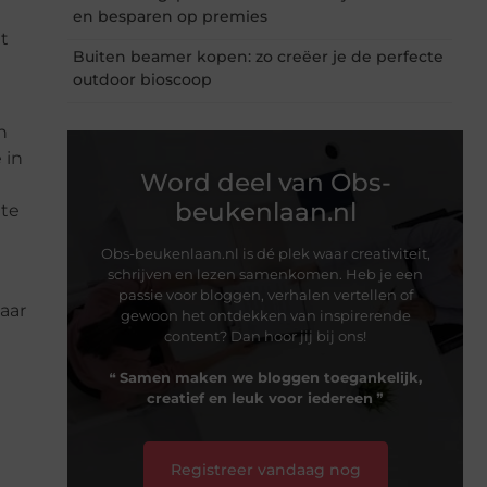
en besparen op premies
t
Buiten beamer kopen: zo creëer je de perfecte
outdoor bioscoop
n
 in
Word deel van Obs-
beukenlaan.nl
lte
Obs-beukenlaan.nl is dé plek waar creativiteit,
schrijven en lezen samenkomen. Heb je een
passie voor bloggen, verhalen vertellen of
aar
gewoon het ontdekken van inspirerende
content? Dan hoor jij bij ons!
❝
Samen maken we bloggen toegankelijk,
creatief en leuk voor iedereen
❞
Registreer vandaag nog