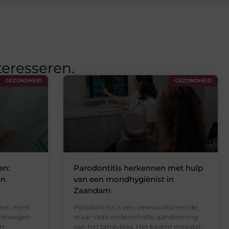
teresseren.
GEZONDHEID
GEZONDHEID
en:
Parodontitis herkennen met hulp
en
van een mondhygiënist in
Zaandam
ert, merk
Parodontitis is een veelvoorkomende,
l bewegen
maar vaak onderschatte aandoening
en
van het tandvlees. Het begint meestal