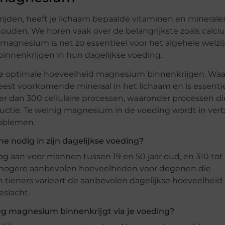
 rijden, heeft je lichaam bepaalde vitaminen en minerale
ouden. We horen vaak over de belangrijkste zoals calci
 magnesium is net zo essentieel voor het algehele welzij
innenkrijgen in hun dagelijkse voeding.
de optimale hoeveelheid magnesium binnenkrijgen. Wa
eest voorkomende mineraal in het lichaam en is essenti
r dan 300 cellulaire processen, waaronder processen di
ductie. Te weinig magnesium in de voeding wordt in ver
roblemen.
nodig in zijn dagelijkse voeding?
 aan voor mannen tussen 19 en 50 jaar oud, en 310 tot
et hogere aanbevolen hoeveelheden voor degenen die
n tieners varieert de aanbevolen dagelijkse hoeveelheid
eslacht.
eg magnesium binnenkrijgt via je voeding?