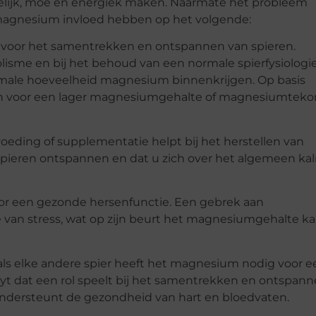
elijk, moe en energiek maken. Naarmate het probleem
n magnesium invloed hebben op het volgende:
el voor het samentrekken en ontspannen van spieren.
isme en bij het behoud van een normale spierfysiologie
imale hoeveelheid magnesium binnenkrijgen. Op basis
jn voor een lager magnesiumgehalte of magnesiumtekor
ding of supplementatie helpt bij het herstellen van
pieren ontspannen en dat u zich over het algemeen ka
oor een gezonde hersenfunctie. Een gebrek aan
an stress, wat op zijn beurt het magnesiumgehalte k
t als elke andere spier heeft het magnesium nodig voor e
yt dat een rol speelt bij het samentrekken en ontspan
ndersteunt de gezondheid van hart en bloedvaten.