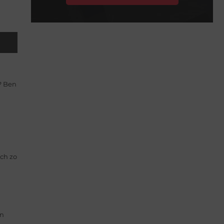
n? Ben
ich zo
en