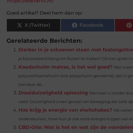
https://dokterfit.nl/
Goed artikel? Deel hem dan op:
X (Twitter)
Facebook
Gerelateerde Berichten:
Sterker in je schoenen staan met faalangsttr
je bijvoorbeeld bang om fouten te maken? Dit kan grote in
Koudschuim matras, is het wel goed?
Wat is e
polyurethaanschuim (ook polyschuim genoemd), dat in gr
(vandaar de...
Draaiduizeligheid oplossing
Wanneer u zonder duid
voelt. Duizeligheid is een gevoel van beweging dat zelfs opt
Hoe krijg je energie van eiwitshakes?
We weten 
ondersteunen, maar kun je ook extra energie krijgen van eiw
CBD-Olie: Wat is het en wat zijn de voordelen