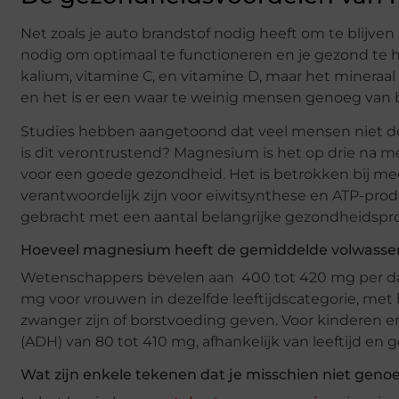
Net zoals je auto brandstof nodig heeft om te blijven
nodig om optimaal te functioneren en je gezond te h
kalium, vitamine C, en vitamine D, maar het mineraal
en het is er een waar te weinig mensen genoeg van b
Studies hebben aangetoond dat veel mensen niet 
is dit verontrustend? Magnesium is het op drie na m
voor een goede gezondheid. Het is betrokken bij mee
verantwoordelijk zijn voor eiwitsynthese en ATP-pro
gebracht met een aantal belangrijke gezondheidsp
Hoeveel magnesium heeft de gemiddelde volwassene 
Wetenschappers bevelen aan 400 tot 420 mg per dag
mg voor vrouwen in dezelfde leeftijdscategorie, m
zwanger zijn of borstvoeding geven. Voor kinderen e
(ADH) van 80 tot 410 mg, afhankelijk van leeftijd en g
Wat zijn enkele tekenen dat je misschien niet geno