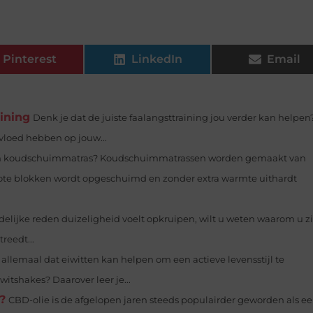
Pinterest
LinkedIn
Email
aining
Denk je dat de juiste faalangsttraining jou verder kan helpe
vloed hebben op jouw...
en koudschuimmatras? Koudschuimmatrassen worden gemaakt van
ote blokken wordt opgeschuimd en zonder extra warmte uithardt
elijke reden duizeligheid voelt opkruipen, wilt u weten waarom u z
reedt...
allemaal dat eiwitten kan helpen om een actieve levensstijl te
itshakes? Daarover leer je...
?
CBD-olie is de afgelopen jaren steeds populairder geworden als e