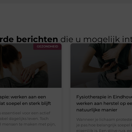
rde berichten
die u mogelijk in
GEZONDHEID
apie: werken aan een
Fysiotherapie in Eindhov
t soepel en sterk blijft
werken aan herstel op e
natuurlijke manier
essentieel voor een actief
bel dagelijks leven. Toch
Wanneer je lichaam proteste
el mensen te maken met pijn,
je pas hoe belangrijk soepe
eigenlijk is. Een stijve rug, e