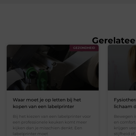
Gerelatee
GEZONDHEID
Waar moet je op letten bij het
Fysiother
kopen van een labelprinter
lichaam da
Bij het kiezen van een labelprinter voor
Bewegen is 
een professionele keuken komt meer
en comforta
kijken dan je misschien denkt. Een
krijgen ve
labelprinter moet
stijfheid of