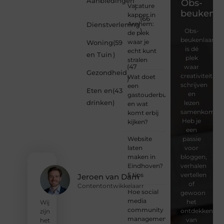
Aanbiedingen
Obs-
Vacature
)
beukenla
kapper in
(66
Arnhem:
Dienstverlening
)
Obs-
de plek
beukenlaan.nl
waar je
Woning
(59
is dé
echt kunt
en Tuin
)
plek
stralen
(47
waar
Gezondheid
creativiteit,
Wat doet
)
schrijven
een
Eten en
(43
en
gastouderbureau
drinken
)
lezen
en wat
samenkomen.
komt erbij
Heb je
kijken?
een
Website
passie
laten
voor
maken in
bloggen,
Eindhoven?
verhalen
5 tips
vertellen
Jeroen van Dam
of
Contentontwikkelaarr
Hoe social
gewoon
media
het
Wij
community
ontdekken
zijn
management
van
het