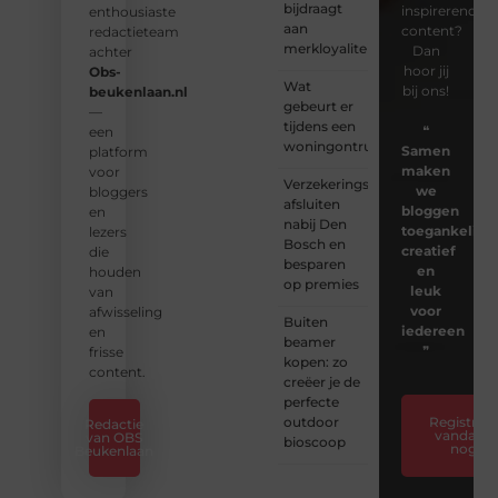
bijdraagt
inspirerende
enthousiaste
aan
content?
redactieteam
merkloyaliteit
Dan
achter
hoor jij
Obs-
Wat
bij ons!
beukenlaan.nl
gebeurt er
—
tijdens een
❝
een
woningontruiming?
Samen
platform
maken
voor
Verzekeringspakket
we
bloggers
afsluiten
bloggen
en
nabij Den
toegankelijk,
lezers
Bosch en
creatief
die
besparen
en
houden
op premies
leuk
van
voor
afwisseling
Buiten
iedereen
en
beamer
❞
frisse
kopen: zo
content.
creëer je de
perfecte
outdoor
Registreer
Redactie
vandaag
van OBS
bioscoop
nog
Beukenlaan