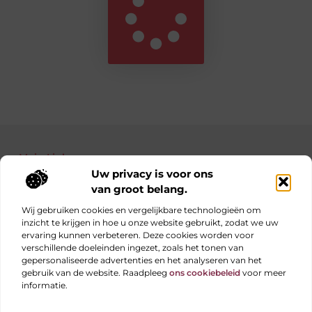
Main Links
Uw privacy is voor ons
Bekende Nederlanders
Nederlandse linkbuilding: jouw gids naar betere posities in Google
Manieren om geld te verdienen met je website: haal alles uit je online platform
van groot belang.
Wij gebruiken cookies en vergelijkbare technologieën om
inzicht te krijgen in hoe u onze website gebruikt, zodat we uw
ervaring kunnen verbeteren. Deze cookies worden voor
Elke dag iets nieuws op obs-beukenlaan.nl
verschillende doeleinden ingezet, zoals het tonen van
Blogs vol inspiratie, inzichten en tips voor jouw dagelijks
gepersonaliseerde advertenties en het analyseren van het
leven.
gebruik van de website. Raadpleeg
ons cookiebeleid
voor meer
informatie.
Website index
Cookiebeleid (EU)