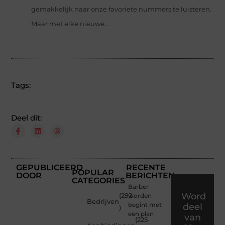
gemakkelijk naar onze favoriete nummers te luisteren.
Maar met elke nieuwe...
Tags:
Deel dit:
GEPUBLICEERD
RECENTE
POPULAR
DOOR
BERICHTEN
CATEGORIES
Barber
Word
(292
worden
Bedrijven
begint met
deel
)
een plan
van
(225