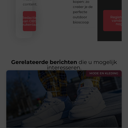
kopen: zo
content.
creëer je de
perfecte
outdoor
Registreer
Redactie
vandaag
van OBS
bioscoop
nog
Beukenlaan
Gerelateerde berichten
die u mogelijk
interesseren.
MODE EN KLEDING