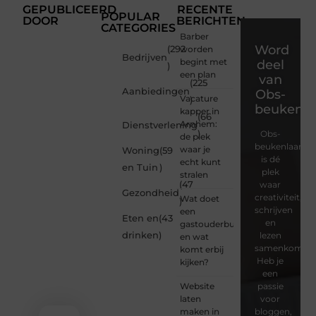
GEPUBLICEERD
RECENTE
POPULAR
DOOR
BERICHTEN
CATEGORIES
Barber
Word
(292
worden
Bedrijven
begint met
deel
)
een plan
van
(225
Aanbiedingen
Obs-
Vacature
)
beukenla
kapper in
(66
Arnhem:
Dienstverlening
)
Obs-
de plek
beukenlaan.nl
waar je
Woning
(59
is dé
echt kunt
en Tuin
)
plek
stralen
(47
waar
Gezondheid
creativiteit,
Wat doet
)
schrijven
een
Eten en
(43
en
gastouderbureau
drinken
)
lezen
en wat
samenkomen.
komt erbij
Heb je
kijken?
een
Website
passie
laten
voor
maken in
bloggen,