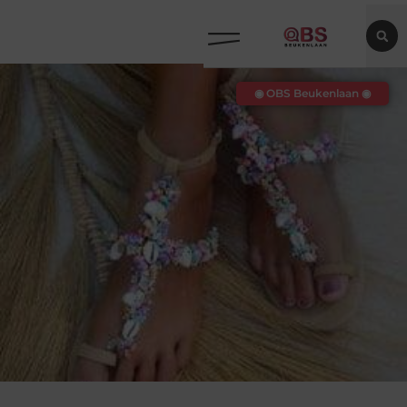
◉ OBS Beukenlaan ◉