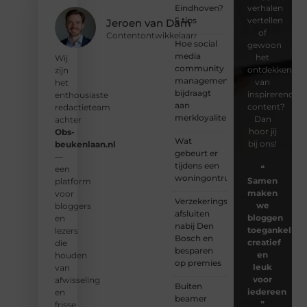
Eindhoven?
verhalen
5 tips
vertellen
Jeroen van Dam
of
Contentontwikkelaarr
Hoe social
gewoon
media
het
Wij
community
ontdekken
zijn
management
van
het
bijdraagt
inspirerende
enthousiaste
aan
content?
redactieteam
merkloyaliteit
Dan
achter
hoor jij
Obs-
Wat
bij ons!
beukenlaan.nl
gebeurt er
—
tijdens een
❝
een
woningontruiming?
Samen
platform
maken
voor
Verzekeringspakket
we
bloggers
afsluiten
bloggen
en
nabij Den
toegankelijk,
lezers
Bosch en
creatief
die
besparen
en
houden
op premies
leuk
van
voor
afwisseling
Buiten
iedereen
en
beamer
❞
frisse