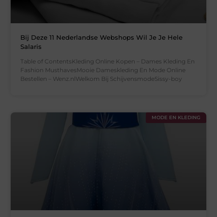
Bij Deze 11 Nederlandse Webshops Wil Je Je Hele
Salaris
Table of ContentsKleding Online Kopen – Dames Kleding En
Fashion MusthavesMooie Dameskleding En Mode Online
Bestellen – Wenz.nlWelkom Bij SchijvensmodeSissy-boy
MODE EN KLEDING