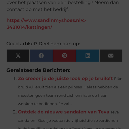
over het plaatsen van een bestelling? Neem dan
contact op met het bedrijf.
https://www.sandinmyshoes.nl/c-
3481014/kettingen/
Goed artikel? Deel hem dan op:
X
Facebook
Pinterest
LinkedIn
Email
(Twitter)
Gerelateerde Berichten:
Zo creëer je de juiste look op je bruiloft
Elke
bruid wil eruit zien als een prinses. Helaas hebben de
meesten geen team rond zich om haar op haar
wenken te bedienen. Je zal...
Ontdek de nieuwe sandalen van Teva
Teva
sandalen Geef je voeten de vrijheid die ze verdienen
in de heerlijke sandalen van Teva! Vooral in de zomer is