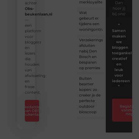
merkloyaliteit
Dan
achter
hoor jij
Obs-
Wat
bij ons!
beukenlaan.nl
gebeurt er
—
tijdens een
❝
een
woningontruiming?
Samen
platform
maken
voor
Verzekeringspakket
we
bloggers
afsluiten
bloggen
en
nabij Den
toegankelijk,
lezers
Bosch en
creatief
die
besparen
en
houden
op premies
leuk
van
voor
afwisseling
Buiten
iedereen
en
beamer
❞
frisse
kopen: zo
content.
creëer je de
perfecte
outdoor
Registreer
Redactie
vandaag
van OBS
bioscoop
nog
Beukenlaan