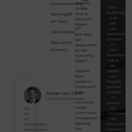
(66
Arnhem:
Dienstverlening
)
Obs-
de plek
beukenlaan.nl
waar je
Woning
(59
is dé
echt kunt
en Tuin
)
plek
stralen
(47
waar
Gezondheid
creativiteit,
Wat doet
)
schrijven
een
Eten en
(43
en
gastouderbureau
drinken
)
lezen
en wat
samenkomen.
komt erbij
Heb je
kijken?
een
Website
passie
laten
voor
maken in
bloggen,
Eindhoven?
verhalen
5 tips
vertellen
Jeroen van Dam
of
Contentontwikkelaarr
Hoe social
gewoon
media
het
Wij
community
ontdekken
zijn
management
van
het
bijdraagt
inspirerende
enthousiaste
aan
content?
redactieteam