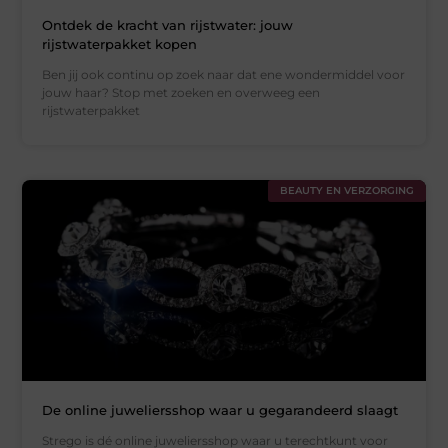
Ontdek de kracht van rijstwater: jouw
rijstwaterpakket kopen
Ben jij ook continu op zoek naar dat ene wondermiddel voor
jouw haar? Stop met zoeken en overweeg een
rijstwaterpakket
BEAUTY EN VERZORGING
De online juweliersshop waar u gegarandeerd slaagt
Strego is dé online juweliersshop waar u terechtkunt voor