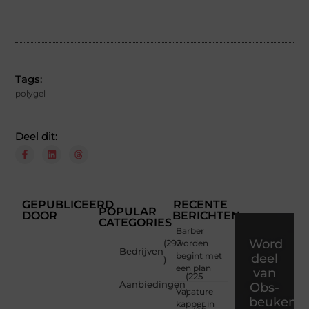
Tags:
polygel
Deel dit:
GEPUBLICEERD
RECENTE
POPULAR
DOOR
BERICHTEN
CATEGORIES
Barber
Word
(292
worden
Bedrijven
begint met
deel
)
een plan
van
(225
Aanbiedingen
Obs-
Vacature
)
beukenla
kapper in