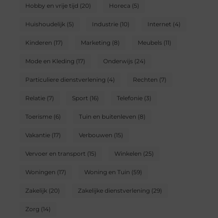
Hobby en vrije tijd
(20)
Horeca
(5)
Huishoudelijk
(5)
Industrie
(10)
Internet
(4)
Kinderen
(17)
Marketing
(8)
Meubels
(11)
Mode en Kleding
(17)
Onderwijs
(24)
Particuliere dienstverlening
(4)
Rechten
(7)
Relatie
(7)
Sport
(16)
Telefonie
(3)
Toerisme
(6)
Tuin en buitenleven
(8)
Vakantie
(17)
Verbouwen
(15)
Vervoer en transport
(15)
Winkelen
(25)
Woningen
(17)
Woning en Tuin
(59)
Zakelijk
(20)
Zakelijke dienstverlening
(29)
Zorg
(14)