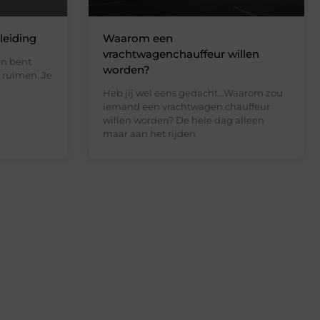
leiding
Waarom een
vrachtwagenchauffeur willen
en bent
worden?
 ruimen. Je
Heb jij wel eens gedacht…Waarom zou
iemand een vrachtwagen chauffeur
willen worden? De hele dag alleen
maar aan het rijden