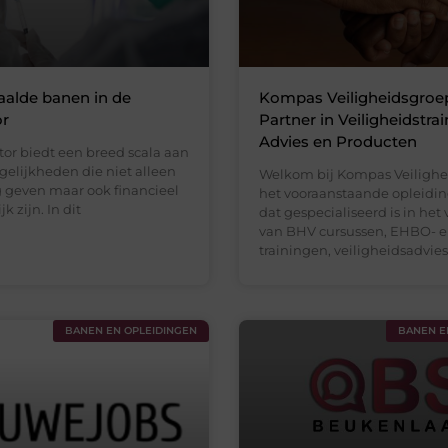
alde banen in de
Kompas Veiligheidsgroe
or
Partner in Veiligheidstrai
Advies en Producten
tor biedt een breed scala aan
gelijkheden die niet alleen
Welkom bij Kompas Veilighe
 geven maar ook financieel
het vooraanstaande opleidin
k zijn. In dit
dat gespecialiseerd is in het
van BHV cursussen, EHBO- e
trainingen, veiligheidsadvies
BANEN EN OPLEIDINGEN
BANEN E