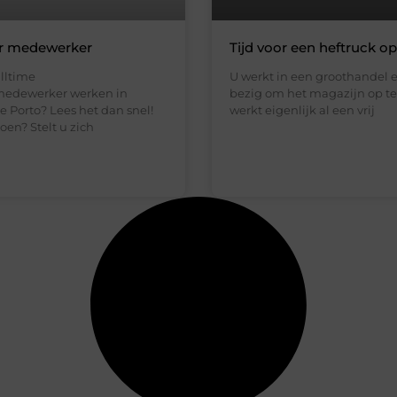
er medewerker
Tijd voor een heftruck op
ulltime
U werkt in een groothandel 
medewerker werken in
bezig om het magazijn op te
 Porto? Lees het dan snel!
werkt eigenlijk al een vrij
oen? Stelt u zich