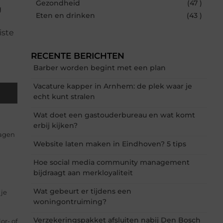
Gezondheid
(47 )
g
Eten en drinken
(43 )
iste
RECENTE BERICHTEN
Barber worden begint met een plan
Vacature kapper in Arnhem: de plek waar je
echt kunt stralen
Wat doet een gastouderbureau en wat komt
erbij kijken?
wagen
Website laten maken in Eindhoven? 5 tips
Hoe social media community management
bijdraagt aan merkloyaliteit
Wat gebeurt er tijdens een
 je
woningontruiming?
Verzekeringspakket afsluiten nabij Den Bosch
or- of