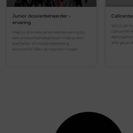
Junior dossierbeheerder –
Callcent
ervaring
Wil jij als f
callcenter
Heb jij alle relevante werkervaring bij
Atmosphere
een accountantskantoor? Heb je een
Wat ga je d
bachelor- of masteropleiding
economie? Ben je naar een hoger