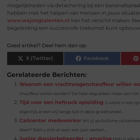
mogelijkheden via detachering bij een banenafspraak
hebben met het helpen van mensen in jouw situatie. 
www.wajongtalenten.nl
kan het verschil maken. Ne
begeleiding een succesvolle toekomst kunt opbouwe
Goed artikel? Deel hem dan op:
X (Twitter)
Facebook
Gerelateerde Berichten:
Waarom een vrachtwagenchauffeur willen w
chauffeur willen worden? De hele dag alleen maar aan het 
Tijd voor een heftruck opleiding
U werkt in een g
eigenlijk al een vrij lange tijd in deze groothandel...
Callcenter medewerker
Wil jij als fulltime callce
doen? Stelt u zich al voor: een jaar werken...
Junior dossierbeheerder – ervaring
Heb jij alle 