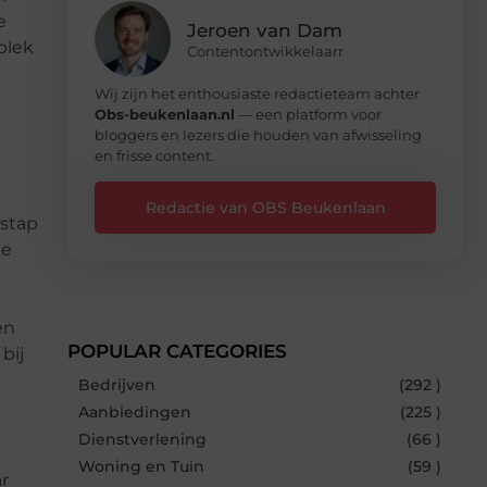
e
Jeroen van Dam
plek
Contentontwikkelaarr
Wij zijn het enthousiaste redactieteam achter
Obs-beukenlaan.nl
— een platform voor
bloggers en lezers die houden van afwisseling
en frisse content.
Redactie van OBS Beukenlaan
pstap
te
en
POPULAR CATEGORIES
bij
Bedrijven
(292 )
Aanbiedingen
(225 )
Dienstverlening
(66 )
Woning en Tuin
(59 )
r