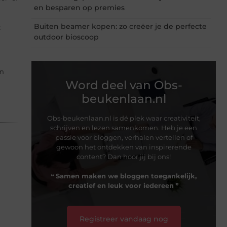
en besparen op premies
Buiten beamer kopen: zo creëer je de perfecte
t
outdoor bioscoop
en
Word deel van Obs-
beukenlaan.nl
Obs-beukenlaan.nl is dé plek waar creativiteit,
schrijven en lezen samenkomen. Heb je een
passie voor bloggen, verhalen vertellen of
gewoon het ontdekken van inspirerende
content? Dan hoor jij bij ons!
❝
Samen maken we bloggen toegankelijk,
creatief en leuk voor iedereen
❞
Registreer vandaag nog