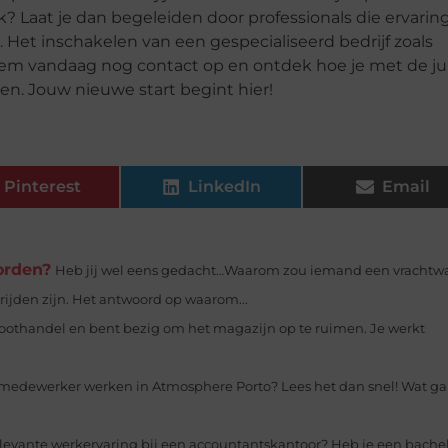
? Laat je dan begeleiden door professionals die ervarin
Het inschakelen van een gespecialiseerd bedrijf zoals
em vandaag nog contact op en ontdek hoe je met de ju
n. Jouw nieuwe start begint hier!
Pinterest
LinkedIn
Email
orden?
Heb jij wel eens gedacht…Waarom zou iemand een vracht
rijden zijn. Het antwoord op waarom...
roothandel en bent bezig om het magazijn op te ruimen. Je werkt
ntermedewerker werken in Atmosphere Porto? Lees het dan snel! Wat ga
relevante werkervaring bij een accountantskantoor? Heb je een bachel