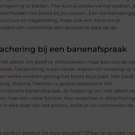
omgeving te bieden. Hier kun je werkervaring opdoen, j
aamheden het beste bij jou passen. Een werkervarings
tructuur en begeleiding, maar ook een kans om je
lijker om uiteindelijk een duurzame plek op de
achering bij een banenafspraak
et alleen om jezelf te ontwikkelen, maar kan ook de o
praak
. Detachering is een ideale manier om ervaring op 
en welke werkomgeving het beste bij je past. Het biedt
eiding. Wajong Talenten is gespecialiseerd in het
ndicatie banenafspraak. Ze helpen je om niet alleen e
n naar een vaste functie. Hun expertise in detachering 
 in elke stap van het proces, zodat je vol vertrouwen de
erfect aansluit bij jouw situatie? Of ben je op zoek naa