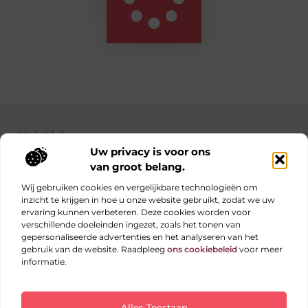
Main Links
Uw privacy is voor ons
Bekende Nederlanders
Nederlandse linkbuilding: jouw gids naar betere posities in Google
Manieren om geld te verdienen met je website: haal alles uit je online platform
van groot belang.
Wij gebruiken cookies en vergelijkbare technologieën om
inzicht te krijgen in hoe u onze website gebruikt, zodat we uw
ervaring kunnen verbeteren. Deze cookies worden voor
Elke dag iets nieuws op obs-beukenlaan.nl
verschillende doeleinden ingezet, zoals het tonen van
Blogs vol inspiratie, inzichten en tips voor jouw dagelijks
gepersonaliseerde advertenties en het analyseren van het
leven.
gebruik van de website. Raadpleeg
ons cookiebeleid
voor meer
informatie.
Website index
Cookiebeleid (EU)
Alles Toestaan