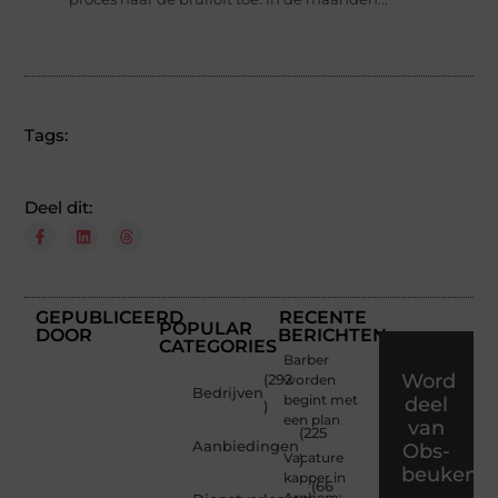
Tags:
Deel dit:
GEPUBLICEERD
RECENTE
POPULAR
DOOR
BERICHTEN
CATEGORIES
Barber
Word
(292
worden
Bedrijven
begint met
deel
)
een plan
van
(225
Aanbiedingen
Obs-
Vacature
)
beukenla
kapper in
(66
Arnhem: