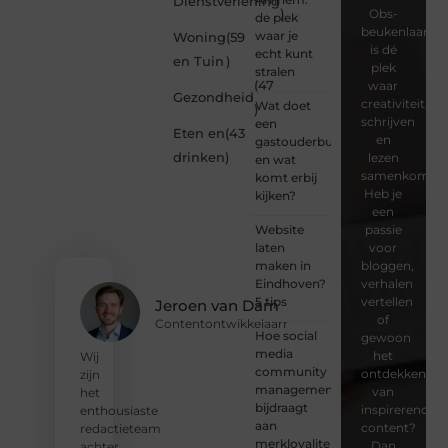
Dienstverlening
)
Obs-
de plek
beukenlaan.nl
waar je
Woning
(59
is dé
echt kunt
en Tuin
)
plek
stralen
(47
waar
Gezondheid
creativiteit,
Wat doet
)
schrijven
een
Eten en
(43
en
gastouderbureau
drinken
)
lezen
en wat
samenkomen.
komt erbij
Heb je
kijken?
een
Website
passie
laten
voor
maken in
bloggen,
Eindhoven?
verhalen
5 tips
vertellen
Jeroen van Dam
of
Contentontwikkelaarr
Hoe social
gewoon
media
het
Wij
community
ontdekken
zijn
management
van
het
bijdraagt
inspirerende
enthousiaste
aan
content?
redactieteam
merkloyaliteit
Dan
achter