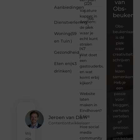
van
(225
Aanbiedingen
Obs-
Vacature
)
beukenla
kapper in
(66
Arnhem:
Dienstverlening
)
Obs-
de plek
beukenlaan.nl
waar je
Woning
(59
is dé
echt kunt
en Tuin
)
plek
stralen
(47
waar
Gezondheid
creativiteit,
Wat doet
)
schrijven
een
Eten en
(43
en
gastouderbureau
drinken
)
lezen
en wat
samenkomen.
komt erbij
Heb je
kijken?
een
Website
passie
laten
voor
maken in
bloggen,
Eindhoven?
verhalen
5 tips
vertellen
Jeroen van Dam
of
Contentontwikkelaarr
Hoe social
gewoon
media
het
Wij
community
ontdekken
zijn