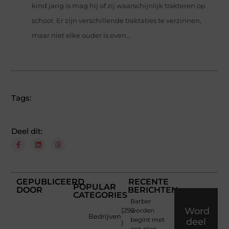
kind jarig is mag hij of zij waarschijnlijk trakteren op
school. Er zijn verschillende traktaties te verzinnen,
maar niet elke ouder is even...
Tags:
Deel dit:
GEPUBLICEERD
RECENTE
POPULAR
DOOR
BERICHTEN
CATEGORIES
Barber
Word
(292
worden
Bedrijven
begint met
deel
)
een plan