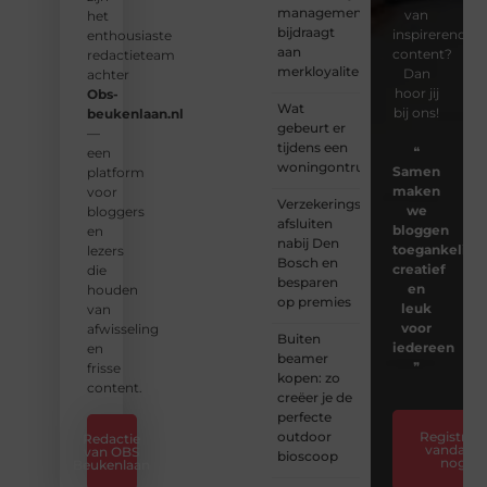
management
van
het
bijdraagt
inspirerende
enthousiaste
aan
content?
redactieteam
merkloyaliteit
Dan
achter
hoor jij
Obs-
Wat
bij ons!
beukenlaan.nl
gebeurt er
—
tijdens een
❝
een
woningontruiming?
Samen
platform
maken
voor
Verzekeringspakket
we
bloggers
afsluiten
bloggen
en
nabij Den
toegankelijk,
lezers
Bosch en
creatief
die
besparen
en
houden
op premies
leuk
van
voor
afwisseling
Buiten
iedereen
en
beamer
❞
frisse
kopen: zo
content.
creëer je de
perfecte
outdoor
Registreer
Redactie
vandaag
van OBS
bioscoop
nog
Beukenlaan