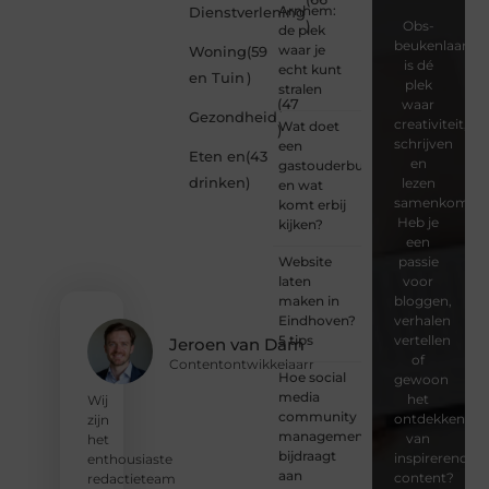
Arnhem:
Dienstverlening
)
Obs-
de plek
beukenlaan.nl
waar je
Woning
(59
is dé
echt kunt
en Tuin
)
plek
stralen
(47
waar
Gezondheid
creativiteit,
Wat doet
)
schrijven
een
Eten en
(43
en
gastouderbureau
drinken
)
lezen
en wat
samenkomen.
komt erbij
Heb je
kijken?
een
Website
passie
laten
voor
maken in
bloggen,
Eindhoven?
verhalen
5 tips
vertellen
Jeroen van Dam
of
Contentontwikkelaarr
Hoe social
gewoon
media
het
Wij
community
ontdekken
zijn
management
van
het
bijdraagt
inspirerende
enthousiaste
aan
content?
redactieteam