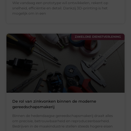
Wie vandaag een prototype wil ontwikkelen, rekent op
snelheid, efficiëntie en detail. Dankzij 3D-printing is het
mogelijk om in een
ZAKELIJKE DIENSTVERLENING
De rol van zinkvonken binnen de moderne
gereedschapsmakerij
Binnen de hedendaagse gereedschapsmakerij draait alles
om precisie, betrouwbaarheid en reproduceerbaarheid.
Bedrijven in de maakindustrie stellen steeds hogere eisen