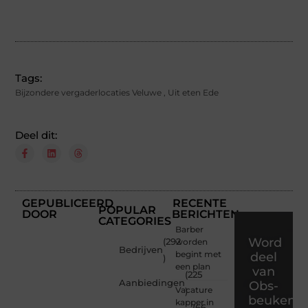
Tags:
Bijzondere vergaderlocaties Veluwe
,
Uit eten Ede
Deel dit:
GEPUBLICEERD
RECENTE
POPULAR
DOOR
BERICHTEN
CATEGORIES
Barber
Word
(292
worden
Bedrijven
begint met
deel
)
een plan
van
(225
Aanbiedingen
Obs-
Vacature
)
beukenla
kapper in
(66