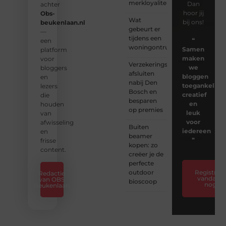
merkloyaliteit
Dan
achter
hoor jij
Obs-
Wat
bij ons!
beukenlaan.nl
gebeurt er
—
tijdens een
❝
een
woningontruiming?
Samen
platform
maken
voor
Verzekeringspakket
we
bloggers
afsluiten
bloggen
en
nabij Den
toegankelijk,
lezers
Bosch en
creatief
die
besparen
en
houden
op premies
leuk
van
voor
afwisseling
Buiten
iedereen
en
beamer
❞
frisse
kopen: zo
content.
creëer je de
perfecte
outdoor
Registreer
Redactie
vandaag
van OBS
bioscoop
nog
Beukenlaan