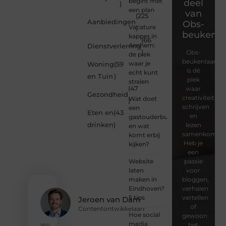
begint met
deel
)
een plan
van
(225
Aanbiedingen
Obs-
Vacature
)
beukenla
kapper in
(66
Arnhem:
Dienstverlening
)
Obs-
de plek
beukenlaan.nl
waar je
Woning
(59
is dé
echt kunt
en Tuin
)
plek
stralen
(47
waar
Gezondheid
creativiteit,
Wat doet
)
schrijven
een
Eten en
(43
en
gastouderbureau
drinken
)
lezen
en wat
samenkomen.
komt erbij
Heb je
kijken?
een
Website
passie
laten
voor
maken in
bloggen,
Eindhoven?
verhalen
5 tips
vertellen
Jeroen van Dam
of
Contentontwikkelaarr
Hoe social
gewoon
media
het
Wij