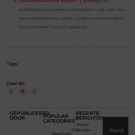
Autoambulance kopen? | Konag
Een
autoambulance kopen bij Konag Bent u op zoek naar
een autoambulance, zodat u andere auto’s of wagens
kunt vervoeren? Dan zit u goed bij...
Tags:
Deel dit:
GEPUBLICEERD
RECENTE
POPULAR
DOOR
BERICHTEN
CATEGORIES
Barber
Word
(292
worden
Bedrijven