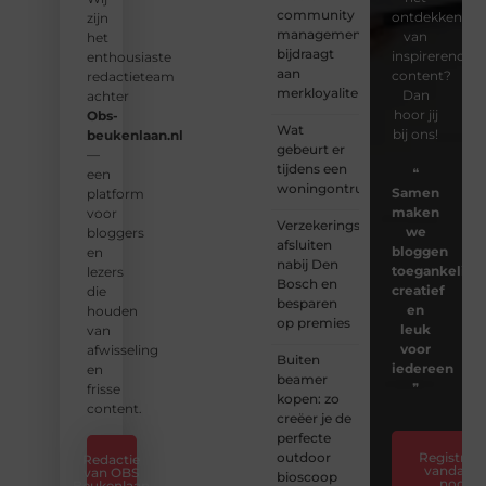
community
ontdekken
zijn
management
van
het
bijdraagt
inspirerende
enthousiaste
aan
content?
redactieteam
merkloyaliteit
Dan
achter
hoor jij
Obs-
Wat
bij ons!
beukenlaan.nl
gebeurt er
—
tijdens een
❝
een
woningontruiming?
Samen
platform
maken
voor
Verzekeringspakket
we
bloggers
afsluiten
bloggen
en
nabij Den
toegankelijk,
lezers
Bosch en
creatief
die
besparen
en
houden
op premies
leuk
van
voor
afwisseling
Buiten
iedereen
en
beamer
❞
frisse
kopen: zo
content.
creëer je de
perfecte
outdoor
Registreer
Redactie
vandaag
van OBS
bioscoop
nog
Beukenlaan