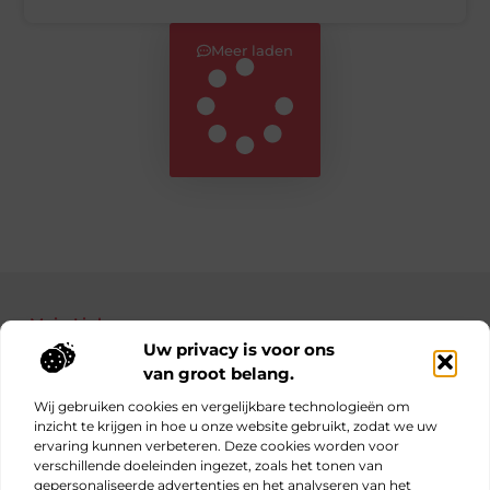
Meer laden
Main Links
Uw privacy is voor ons
Bekende Nederlanders
Nederlandse linkbuilding: jouw gids naar betere posities in Google
Manieren om geld te verdienen met je website: haal alles uit je online platform
van groot belang.
Wij gebruiken cookies en vergelijkbare technologieën om
inzicht te krijgen in hoe u onze website gebruikt, zodat we uw
ervaring kunnen verbeteren. Deze cookies worden voor
Elke dag iets nieuws op obs-beukenlaan.nl
verschillende doeleinden ingezet, zoals het tonen van
Blogs vol inspiratie, inzichten en tips voor jouw dagelijks
gepersonaliseerde advertenties en het analyseren van het