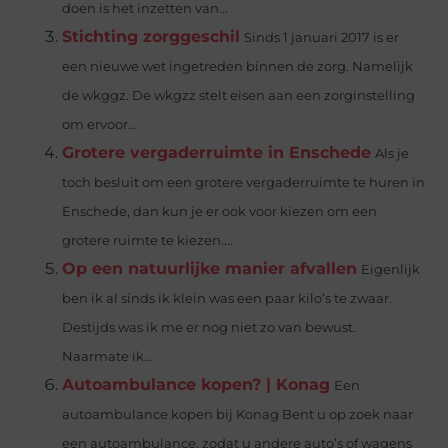
doen is het inzetten van...
Stichting zorggeschil
Sinds 1 januari 2017 is er
een nieuwe wet ingetreden binnen de zorg. Namelijk
de wkggz. De wkgzz stelt eisen aan een zorginstelling
om ervoor...
Grotere vergaderruimte in Enschede
Als je
toch besluit om een grotere vergaderruimte te huren in
Enschede, dan kun je er ook voor kiezen om een
grotere ruimte te kiezen....
Op een natuurlijke manier afvallen
Eigenlijk
ben ik al sinds ik klein was een paar kilo’s te zwaar.
Destijds was ik me er nog niet zo van bewust.
Naarmate ik...
Autoambulance kopen? | Konag
Een
autoambulance kopen bij Konag Bent u op zoek naar
een autoambulance, zodat u andere auto’s of wagens