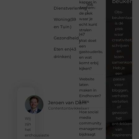
beukenla
kapper in
(66
Arnhem:
Dienstverlening
)
Obs-
de plek
beukenlaan.nl
waar je
Woning
(59
is dé
echt kunt
en Tuin
)
plek
stralen
(47
waar
Gezondheid
creativiteit,
Wat doet
)
schrijven
een
Eten en
(43
en
gastouderbureau
drinken
)
lezen
en wat
samenkomen.
komt erbij
Heb je
kijken?
een
Website
passie
laten
voor
maken in
bloggen,
Eindhoven?
verhalen
5 tips
vertellen
Jeroen van Dam
of
Contentontwikkelaarr
Hoe social
gewoon
media
het
Wij
community
ontdekken
zijn
management
van
het
bijdraagt
inspirerende
enthousiaste