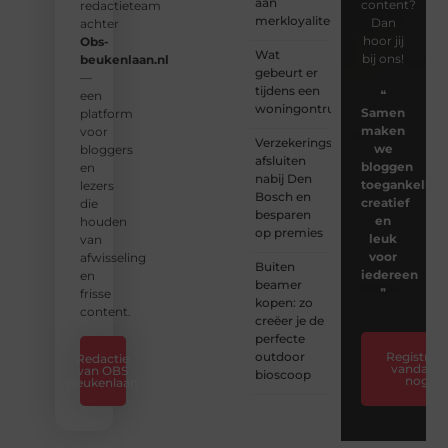
aan
content?
redactieteam
merkloyaliteit
Dan
achter
hoor jij
Obs-
Wat
bij ons!
beukenlaan.nl
gebeurt er
—
tijdens een
❝
een
woningontruiming?
Samen
platform
maken
voor
Verzekeringspakket
we
bloggers
afsluiten
bloggen
en
nabij Den
toegankelijk,
lezers
Bosch en
creatief
die
besparen
en
houden
op premies
leuk
van
voor
afwisseling
Buiten
iedereen
en
beamer
❞
frisse
kopen: zo
content.
creëer je de
perfecte
outdoor
Registreer
Redactie
vandaag
van OBS
bioscoop
nog
Beukenlaan