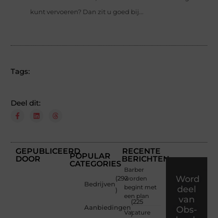
kunt vervoeren? Dan zit u goed bij...
Tags:
Deel dit:
GEPUBLICEERD
RECENTE
POPULAR
DOOR
BERICHTEN
CATEGORIES
Barber
Word
(292
worden
Bedrijven
begint met
deel
)
een plan
van
(225
Aanbiedingen
Obs-
Vacature
)