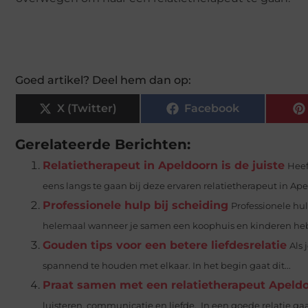
Goed artikel? Deel hem dan op:
X (Twitter)
Facebook
Gerelateerde Berichten:
Relatietherapeut in Apeldoorn is de juiste
Heef
eens langs te gaan bij deze ervaren relatietherapeut in Apel
Professionele hulp bij scheiding
Professionele hul
helemaal wanneer je samen een koophuis en kinderen hebt
Gouden tips voor een betere liefdesrelatie
Als 
spannend te houden met elkaar. In het begin gaat dit...
Praat samen met een relatietherapeut Apeld
luisteren, communicatie en liefde. In een goede relatie gaat