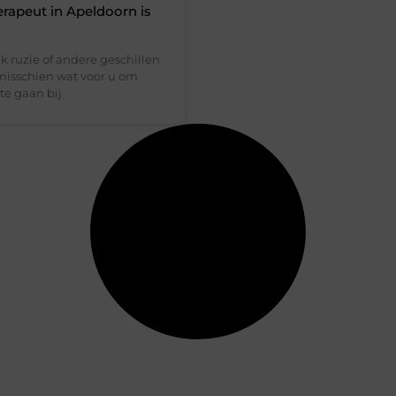
erapeut in Apeldoorn is
k ruzie of andere geschillen
 misschien wat voor u om
te gaan bij