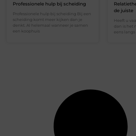
Professionele hulp bij scheiding
Relatieth
de juiste
Professionele hulp bij scheiding Bij een
scheiding komt meer kijken dan je
Heeft u vaa
denkt. Al helemaal wanneer je samen
dan is het
een koophuis
eens langs 