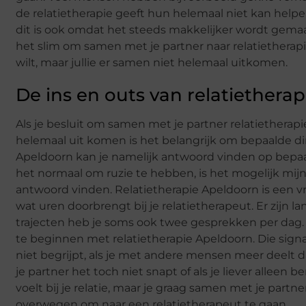
de relatietherapie geeft hun helemaal niet kan hel
dit is ook omdat het steeds makkelijker wordt gemaa
het slim om samen met je partner naar relatietherapi
wilt, maar jullie er samen niet helemaal uitkomen.
De ins en outs van relatietherap
Als je besluit om samen met je partner relatietherap
helemaal uit komen is het belangrijk om bepaalde di
Apeldoorn kan je namelijk antwoord vinden op bepaal
het normaal om ruzie te hebben, is het mogelijk mij
antwoord vinden. Relatietherapie Apeldoorn is een vri
wat uren doorbrengt bij je relatietherapeut. Er zijn la
trajecten heb je soms ook twee gesprekken per dag. 
te beginnen met relatietherapie Apeldoorn. Die signale
niet begrijpt, als je met andere mensen meer deelt d
je partner het toch niet snapt of als je liever alleen 
voelt bij je relatie, maar je graag samen met je partner
overwegen om naar een relatietherapeut te gaan.