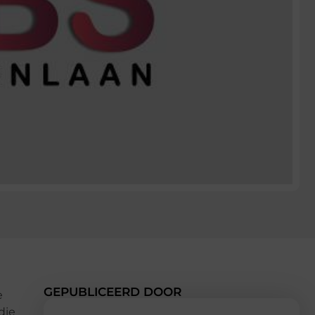
GEPUBLICEERD DOOR
e
die