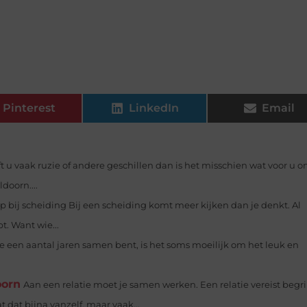
Pinterest
LinkedIn
Email
t u vaak ruzie of andere geschillen dan is het misschien wat voor u 
doorn....
p bij scheiding Bij een scheiding komt meer kijken dan je denkt. Al
. Want wie...
je een aantal jaren samen bent, is het soms moeilijk om het leuk en
oorn
Aan een relatie moet je samen werken. Een relatie vereist begri
 dat bijna vanzelf, maar vaak...