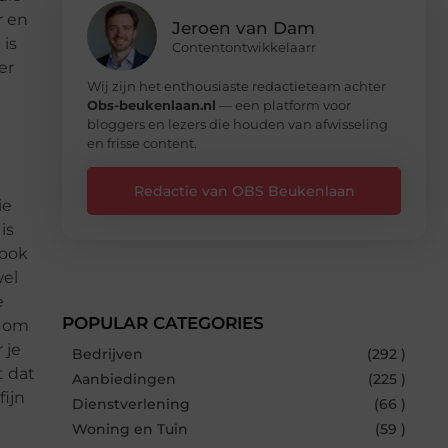
r en
Jeroen van Dam
 is
Contentontwikkelaarr
er
Wij zijn het enthousiaste redactieteam achter
Obs-beukenlaan.nl
— een platform voor
bloggers en lezers die houden van afwisseling
en frisse content.
Redactie van OBS Beukenlaan
ie
is
 ook
wel
e
POPULAR CATEGORIES
n om
 je
Bedrijven
(292 )
t dat
Aanbiedingen
(225 )
fijn
Dienstverlening
(66 )
Woning en Tuin
(59 )