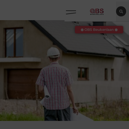
◉ OBS Beukenlaan ◉