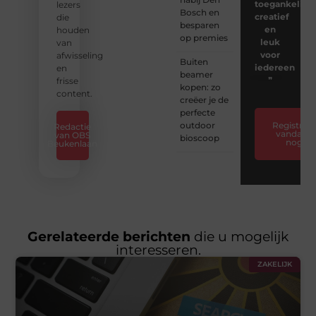
toegankelijk,
lezers
Bosch en
creatief
die
besparen
en
houden
op premies
leuk
van
voor
afwisseling
Buiten
iedereen
en
beamer
❞
frisse
kopen: zo
content.
creëer je de
perfecte
outdoor
Registreer
Redactie
vandaag
van OBS
bioscoop
nog
Beukenlaan
Gerelateerde berichten
die u mogelijk
interesseren.
ZAKELIJK