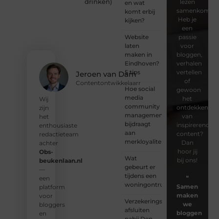
drinken
)
lezen
en wat
samenkomen.
komt erbij
Heb je
kijken?
een
Website
passie
laten
voor
maken in
bloggen,
Eindhoven?
verhalen
5 tips
vertellen
Jeroen van Dam
of
Contentontwikkelaarr
Hoe social
gewoon
media
het
Wij
community
ontdekken
zijn
management
van
het
bijdraagt
inspirerende
enthousiaste
aan
content?
redactieteam
merkloyaliteit
Dan
achter
hoor jij
Obs-
Wat
bij ons!
beukenlaan.nl
gebeurt er
—
tijdens een
❝
een
woningontruiming?
Samen
platform
maken
voor
Verzekeringspakket
we
bloggers
afsluiten
bloggen
en
nabij Den