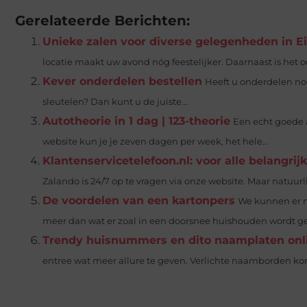
Gerelateerde Berichten:
Unieke zalen voor diverse gelegenheden in 
locatie maakt uw avond nóg feestelijker. Daarnaast is het oo
Kever onderdelen bestellen
Heeft u onderdelen no
sleutelen? Dan kunt u de juiste...
Autotheorie in 1 dag | 123-theorie
Een echt goede a
website kun je je zeven dagen per week, het hele...
Klantenservicetelefoon.nl: voor alle belangri
Zalando is 24/7 op te vragen via onze website. Maar natuurlij
De voordelen van een kartonpers
We kunnen er ni
meer dan wat er zoal in een doorsnee huishouden wordt geb
Trendy huisnummers en dito naamplaten onli
entree wat meer allure te geven. Verlichte naamborden ko