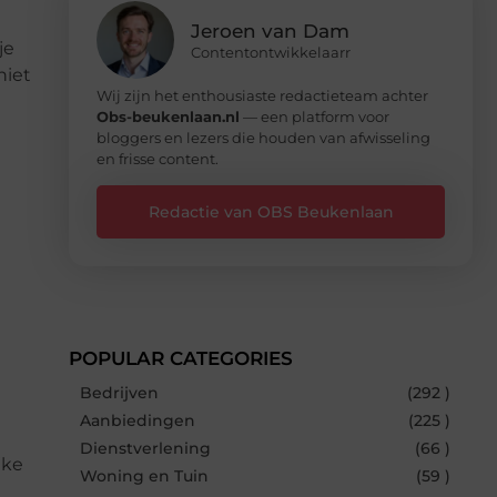
Jeroen van Dam
je
Contentontwikkelaarr
niet
Wij zijn het enthousiaste redactieteam achter
Obs-beukenlaan.nl
— een platform voor
bloggers en lezers die houden van afwisseling
en frisse content.
Redactie van OBS Beukenlaan
POPULAR CATEGORIES
Bedrijven
(292 )
Aanbiedingen
(225 )
Dienstverlening
(66 )
jke
Woning en Tuin
(59 )