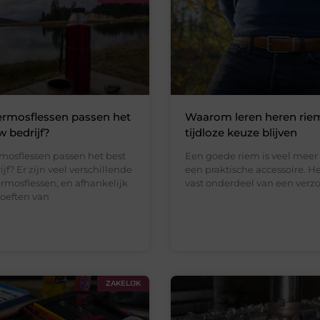
ermosflessen passen het
Waarom leren heren rie
w bedrijf?
tijdloze keuze blijven
mosflessen passen het best
Een goede riem is veel meer
ijf? Er zijn veel verschillende
een praktische accessoire. He
rmosflessen, en afhankelijk
vast onderdeel van een verzo
oeften van
ZAKELIJK