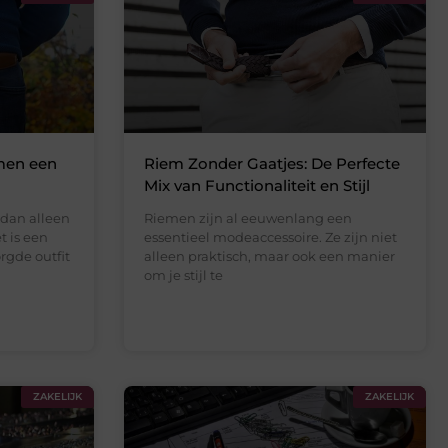
men een
Riem Zonder Gaatjes: De Perfecte
Mix van Functionaliteit en Stijl
 dan alleen
Riemen zijn al eeuwenlang een
t is een
essentieel modeaccessoire. Ze zijn niet
rgde outfit
alleen praktisch, maar ook een manier
om je stijl te
ZAKELIJK
ZAKELIJK