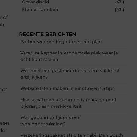
Gezondheid
(47 )
Eten en drinken
(43 )
 of
in
RECENTE BERICHTEN
Barber worden begint met een plan
Vacature kapper in Arnhem: de plek waar je
echt kunt stralen
Wat doet een gastouderbureau en wat komt
erbij kijken?
Website laten maken in Eindhoven? 5 tips
oor
Hoe social media community management
bijdraagt aan merkloyaliteit
Wat gebeurt er tijdens een
 een
woningontruiming?
der
Verzekeringspakket afsluiten nabij Den Bosch