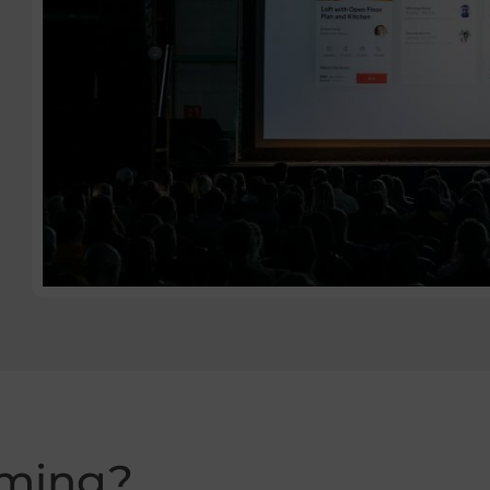
rming?