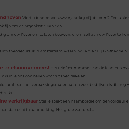
Eindhoven
Viert u binnenkort uw verjaardag of jubileum? Een unie
k fijn om de organisatie van een...
dig om uw Kever om te laten bouwen, of om zelf aan uw Kever te ku
uto theoriecursus in Amsterdam, waar vind je die? Bij 123-theorie! V
jke telefoonnummers!
Het telefoonnummer van de klantenservi
k kun je ons ook bellen voor dit specifieke en...
et omheen, het verpakkingsmateriaal, en voor bedrijven is dit nog v
ruikt...
ne verkrijgbaar
Stel je zoekt een naambordje om de voordeur 
men dan echt in aanmerking. Het grote voordeel...