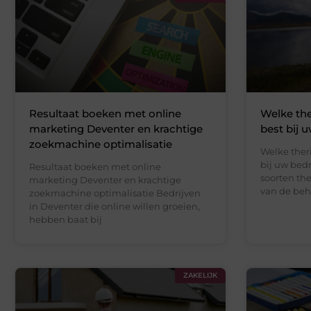
Resultaat boeken met online
Welke th
marketing Deventer en krachtige
best bij u
zoekmachine optimalisatie
Welke ther
bij uw bedr
Resultaat boeken met online
soorten the
marketing Deventer en krachtige
van de beh
zoekmachine optimalisatie Bedrijven
in Deventer die online willen groeien,
hebben baat bij
ZAKELIJK