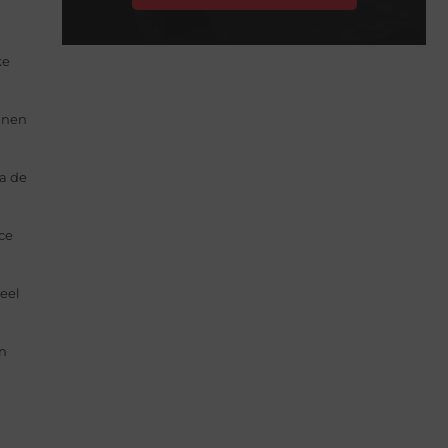
ke
nnen
ia de
ce
eel
en