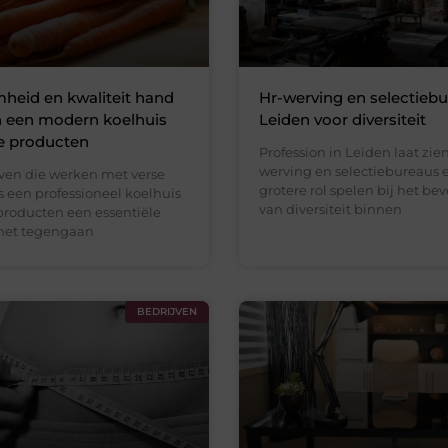
heid en kwaliteit hand
Hr-werving en selectiebu
n een modern koelhuis
Leiden voor diversiteit
e producten
Profession in Leiden laat zien
werving en selectiebureaus 
jven die werken met verse
grotere rol spelen bij het be
s een professioneel koelhuis
van diversiteit binnen
 producten een essentiële
 het tegengaan
BEDRIJVEN