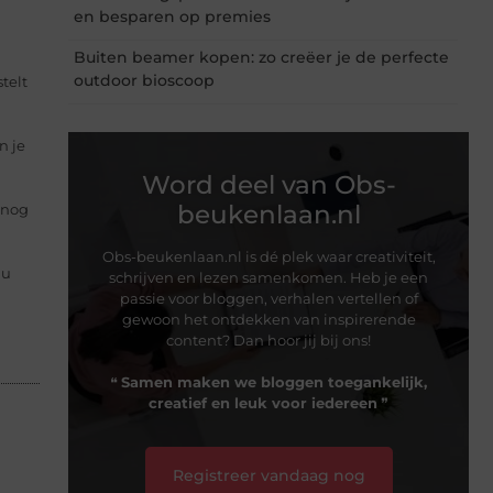
en besparen op premies
Buiten beamer kopen: zo creëer je de perfecte
outdoor bioscoop
telt
n je
Word deel van Obs-
beukenlaan.nl
r nog
Obs-beukenlaan.nl is dé plek waar creativiteit,
 u
schrijven en lezen samenkomen. Heb je een
passie voor bloggen, verhalen vertellen of
gewoon het ontdekken van inspirerende
content? Dan hoor jij bij ons!
❝
Samen maken we bloggen toegankelijk,
creatief en leuk voor iedereen
❞
Registreer vandaag nog