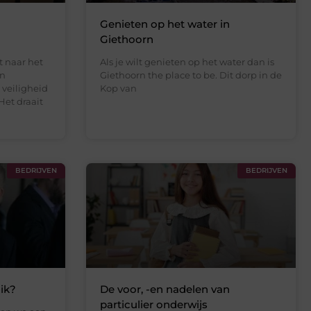
Genieten op het water in
Giethoorn
 naar het
Als je wilt genieten op het water dan is
en
Giethoorn the place to be. Dit dorp in de
veiligheid
Kop van
Het draait
BEDRIJVEN
BEDRIJVEN
ik?
De voor, -en nadelen van
particulier onderwijs