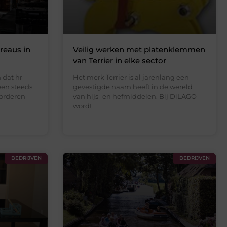
reaus in
Veilig werken met platenklemmen
van Terrier in elke sector
 dat hr-
Het merk Terrier is al jarenlang een
een steeds
gevestigde naam heeft in de wereld
vorderen
van hijs- en hefmiddelen. Bij DiLAGO
wordt
BEDRIJVEN
BEDRIJVEN