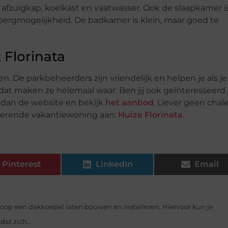
 afzuigkap, koelkast en vaatwasser. Ook de slaapkamer i
bergmogelijkheid. De badkamer is klein, maar goed te
 Florinata
en. De parkbeheerders zijn vriendelijk en helpen je als j
 dat maken ze helemaal waar. Ben jij ook geïnteresseerd 
 dan de website en bekijk
het aanbod
. Liever geen chale
terende vakantiewoning aan:
Huize Florinata
.
Pinterest
LinkedIn
Email
oop een dakkoepel laten bouwen en installeren. Hiervoor kun je
at zich...