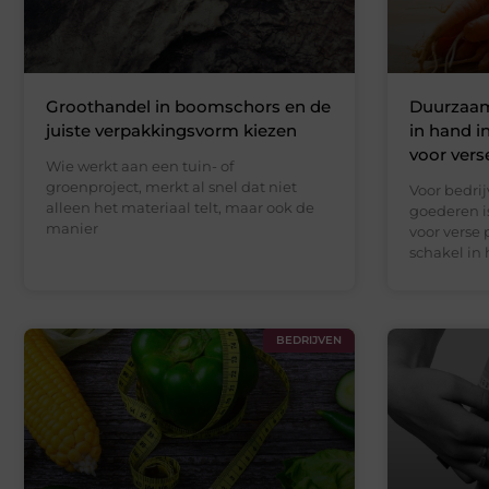
Groothandel in boomschors en de
Duurzaam
juiste verpakkingsvorm kiezen
in hand i
voor vers
Wie werkt aan een tuin- of
groenproject, merkt al snel dat niet
Voor bedri
alleen het materiaal telt, maar ook de
goederen i
manier
voor verse
schakel in
BEDRIJVEN