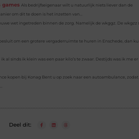
ss games
Als bedrijfseigenaar wilt u natuurlijk niets liever dan de
ier om dit te doen is het inzetten van...
 nieuwe wet ingetreden binnen de zorg. Namelijk de wkggz. De wkgzz s
 besluit om een grotere vergaderruimte te huren in Enschede, dan ku
 ik al sinds ik klein was een paar kilo’s te zwaar. Destijds was ik me e
ce kopen bij Konag Bent u op zoek naar een autoambulance, zodat
..
Deel dit: