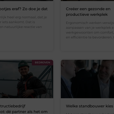
ootjes eraf? Zo doe je dat
Creëer een gezonde en
productieve werkplek
nlijk heel erg normaal, dat je
r iets aankomt. Dat is
Ergonomisch werken verwijst
n natuurlijke reactie van
aanpassen van je werkplek 
werkgewoonten om comfort, 
en efficiëntie te bevorderen. 
BEDRIJVEN
tructiebedrijf
Welke standbouwer kies 
t: dé partner als het om