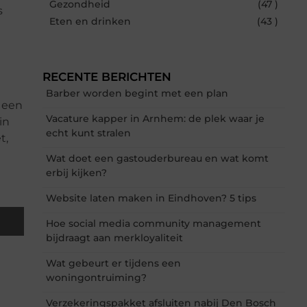
Gezondheid
(47 )
s
Eten en drinken
(43 )
RECENTE BERICHTEN
Barber worden begint met een plan
e een
Vacature kapper in Arnhem: de plek waar je
in
echt kunt stralen
t,
Wat doet een gastouderbureau en wat komt
erbij kijken?
Website laten maken in Eindhoven? 5 tips
Hoe social media community management
bijdraagt aan merkloyaliteit
Wat gebeurt er tijdens een
woningontruiming?
Verzekeringspakket afsluiten nabij Den Bosch