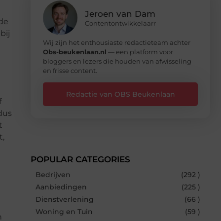
Jeroen van Dam
 de
Contentontwikkelaarr
bij
Wij zijn het enthousiaste redactieteam achter
Obs-beukenlaan.nl
— een platform voor
bloggers en lezers die houden van afwisseling
en frisse content.
Redactie van OBS Beukenlaan
f
dus
t
t,
POPULAR CATEGORIES
Bedrijven
(292 )
Aanbiedingen
(225 )
Dienstverlening
(66 )
Woning en Tuin
(59 )
n