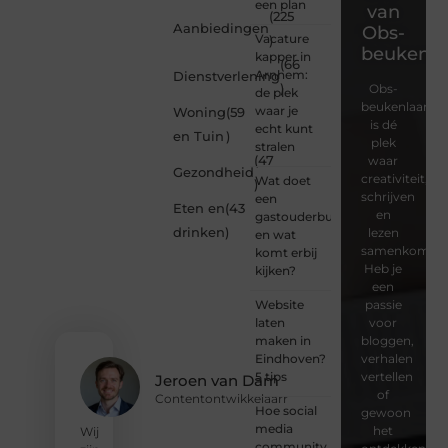
een plan
van
(225
Aanbiedingen
Obs-
Vacature
)
beukenla
kapper in
(66
Arnhem:
Dienstverlening
)
Obs-
de plek
beukenlaan.nl
waar je
Woning
(59
is dé
echt kunt
en Tuin
)
plek
stralen
(47
waar
Gezondheid
creativiteit,
Wat doet
)
schrijven
een
Eten en
(43
en
gastouderbureau
drinken
)
lezen
en wat
samenkomen.
komt erbij
Heb je
kijken?
een
Website
passie
laten
voor
maken in
bloggen,
Eindhoven?
verhalen
5 tips
vertellen
Jeroen van Dam
of
Contentontwikkelaarr
Hoe social
gewoon
media
het
Wij
community