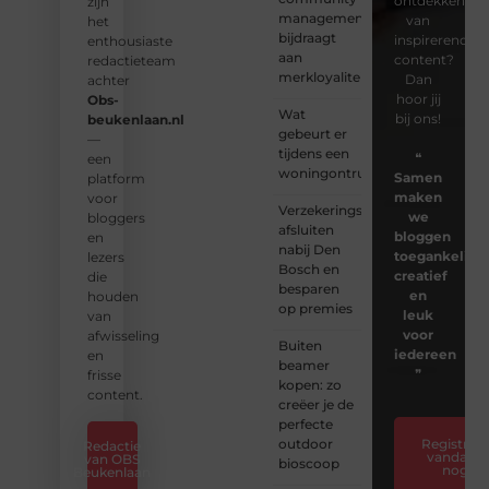
ontdekken
zijn
management
van
het
bijdraagt
inspirerende
enthousiaste
aan
content?
redactieteam
merkloyaliteit
Dan
achter
hoor jij
Obs-
Wat
bij ons!
beukenlaan.nl
gebeurt er
—
tijdens een
❝
een
woningontruiming?
Samen
platform
maken
voor
Verzekeringspakket
we
bloggers
afsluiten
bloggen
en
nabij Den
toegankelijk,
lezers
Bosch en
creatief
die
besparen
en
houden
op premies
leuk
van
voor
afwisseling
Buiten
iedereen
en
beamer
❞
frisse
kopen: zo
content.
creëer je de
perfecte
outdoor
Registreer
Redactie
vandaag
van OBS
bioscoop
nog
Beukenlaan