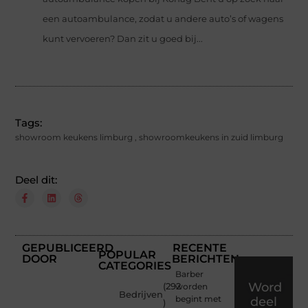
een autoambulance, zodat u andere auto’s of wagens
kunt vervoeren? Dan zit u goed bij...
Tags:
showroom keukens limburg
,
showroomkeukens in zuid limburg
Deel dit:
GEPUBLICEERD
RECENTE
POPULAR
DOOR
BERICHTEN
CATEGORIES
Barber
Word
(292
worden
Bedrijven
begint met
deel
)