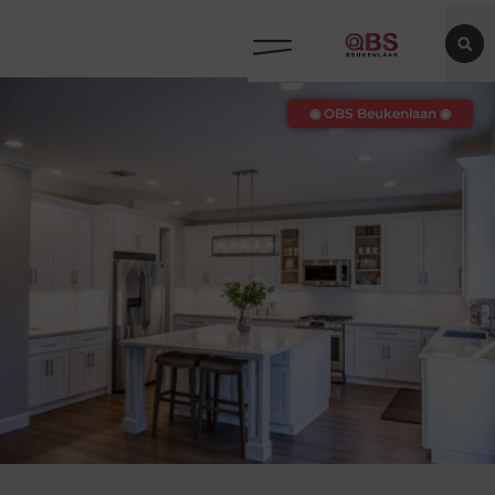
◉ OBS Beukenlaan ◉