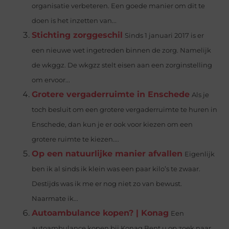
organisatie verbeteren. Een goede manier om dit te
doen is het inzetten van...
Stichting zorggeschil
Sinds 1 januari 2017 is er
een nieuwe wet ingetreden binnen de zorg. Namelijk
de wkggz. De wkgzz stelt eisen aan een zorginstelling
om ervoor...
Grotere vergaderruimte in Enschede
Als je
toch besluit om een grotere vergaderruimte te huren in
Enschede, dan kun je er ook voor kiezen om een
grotere ruimte te kiezen....
Op een natuurlijke manier afvallen
Eigenlijk
ben ik al sinds ik klein was een paar kilo’s te zwaar.
Destijds was ik me er nog niet zo van bewust.
Naarmate ik...
Autoambulance kopen? | Konag
Een
autoambulance kopen bij Konag Bent u op zoek naar