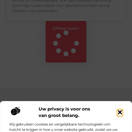
Als het om onderwijs gaat, is er geen pasklare oplossing.
Sommige ouders kiezen voor openbare scholen, terwijl
anderen voor particuliere
Meer laden
Main Links
Uw privacy is voor ons
Bekende Nederlanders
Nederlandse linkbuilding: jouw gids naar betere posities in Google
Manieren om geld te verdienen met je website: haal alles uit je online platform
van groot belang.
Wij gebruiken cookies en vergelijkbare technologieën om
inzicht te krijgen in hoe u onze website gebruikt, zodat we uw