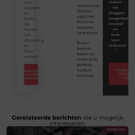
maken
voor
Verzekeringspakket
we
bloggers
afsluiten
bloggen
en
nabij Den
toegankelijk,
lezers
Bosch en
creatief
die
besparen
en
houden
op premies
leuk
van
voor
afwisseling
Buiten
iedereen
en
beamer
❞
frisse
kopen: zo
content.
creëer je de
perfecte
outdoor
Registreer
Redactie
vandaag
van OBS
bioscoop
nog
Beukenlaan
Gerelateerde berichten
die u mogelijk
interesseren.
BEDRIJVEN