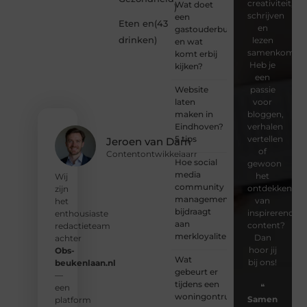
creativiteit,
Wat doet
)
schrijven
een
Eten en
(43
en
gastouderbureau
drinken
)
lezen
en wat
samenkomen.
komt erbij
Heb je
kijken?
een
Website
passie
laten
voor
maken in
bloggen,
Eindhoven?
verhalen
5 tips
vertellen
Jeroen van Dam
of
Contentontwikkelaarr
Hoe social
gewoon
media
het
Wij
community
ontdekken
zijn
management
van
het
bijdraagt
inspirerende
enthousiaste
aan
content?
redactieteam
merkloyaliteit
Dan
achter
hoor jij
Obs-
Wat
bij ons!
beukenlaan.nl
gebeurt er
—
tijdens een
❝
een
woningontruiming?
Samen
platform