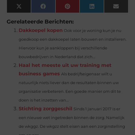
X
Facebook
Pinterest
LinkedIn
Email
(Twitter)
Gerelateerde Berichten:
Dakkoepel kopen
Ook voor je woning kun je nu
goedkoop een dakkoepel laten bouwen en installeren.
Hiervoor kun je aankloppen bij verschillende
bouwbedrijven in Nederland dat zich...
Haal het meeste uit uw training met
business games
Als bedrijfseigenaar wilt u
natuurlijk niets liever dan de resultaten binnen uw
organisatie verbeteren. Een goede manier om dit te
doen is het inzetten van...
Stichting zorggeschil
Sinds 1 januari 2017 is er
een nieuwe wet ingetreden binnen de zorg. Namelijk
de wkggz. De wkgzz stelt eisen aan een zorginstelling