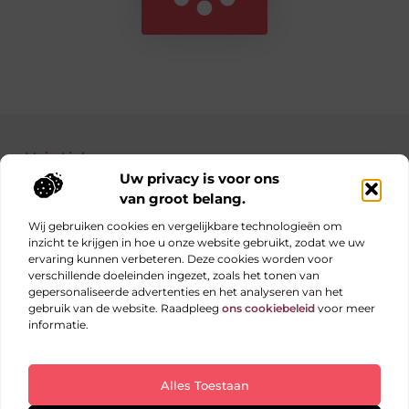
Main Links
Uw privacy is voor ons
Bekende Nederlanders
Nederlandse linkbuilding: jouw gids naar betere posities in Google
Manieren om geld te verdienen met je website: haal alles uit je online platform
van groot belang.
Wij gebruiken cookies en vergelijkbare technologieën om
inzicht te krijgen in hoe u onze website gebruikt, zodat we uw
ervaring kunnen verbeteren. Deze cookies worden voor
Elke dag iets nieuws op obs-beukenlaan.nl
verschillende doeleinden ingezet, zoals het tonen van
Blogs vol inspiratie, inzichten en tips voor jouw dagelijks
gepersonaliseerde advertenties en het analyseren van het
leven.
gebruik van de website. Raadpleeg
ons cookiebeleid
voor meer
informatie.
Website index
Cookiebeleid (EU)
Alles Toestaan