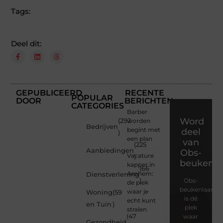
Tags:
Deel dit:
GEPUBLICEERD
RECENTE
POPULAR
DOOR
BERICHTEN
CATEGORIES
Barber
Word
(292
worden
Bedrijven
begint met
deel
)
een plan
van
(225
Aanbiedingen
Obs-
Vacature
)
beukenla
kapper in
(66
Arnhem:
Dienstverlening
)
Obs-
de plek
beukenlaan.nl
waar je
Woning
(59
is dé
echt kunt
en Tuin
)
plek
stralen
(47
waar
Gezondheid