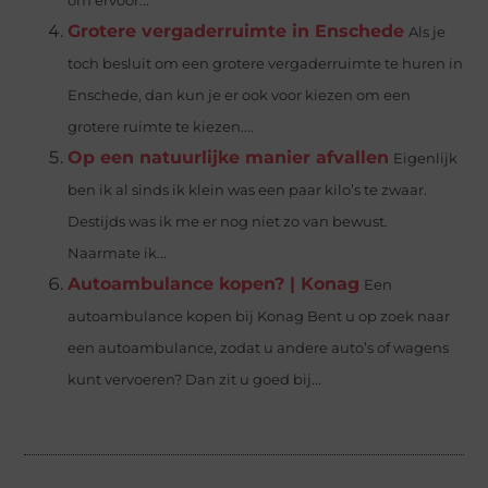
om ervoor...
Grotere vergaderruimte in Enschede
Als je
toch besluit om een grotere vergaderruimte te huren in
Enschede, dan kun je er ook voor kiezen om een
grotere ruimte te kiezen....
Op een natuurlijke manier afvallen
Eigenlijk
ben ik al sinds ik klein was een paar kilo’s te zwaar.
Destijds was ik me er nog niet zo van bewust.
Naarmate ik...
Autoambulance kopen? | Konag
Een
autoambulance kopen bij Konag Bent u op zoek naar
een autoambulance, zodat u andere auto’s of wagens
kunt vervoeren? Dan zit u goed bij...