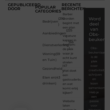
GEPUBLICEERD
RECENTE
POPULAR
DOOR
BERICHTEN
CATEGORIES
Barber
Word
(292
worden
Bedrijven
begint met
deel
)
een plan
van
(225
Aanbiedingen
Obs-
Vacature
)
beukenla
kapper in
(66
Arnhem:
Dienstverlening
)
Obs-
de plek
beukenlaan.nl
waar je
Woning
(59
is dé
echt kunt
en Tuin
)
plek
stralen
(47
waar
Gezondheid
creativiteit,
Wat doet
)
schrijven
een
Eten en
(43
en
gastouderbureau
drinken
)
lezen
en wat
samenkomen.
komt erbij
Heb je
kijken?
een
Website
passie
laten
voor
maken in
bloggen,