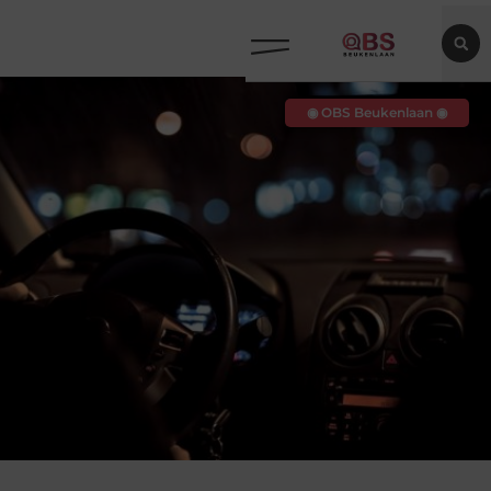
◉ OBS Beukenlaan ◉