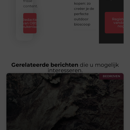
❞
frisse
kopen: zo
content.
creëer je de
perfecte
outdoor
Registreer
Redactie
vandaag
van OBS
bioscoop
nog
Beukenlaan
Gerelateerde berichten
die u mogelijk
interesseren.
BEDRIJVEN