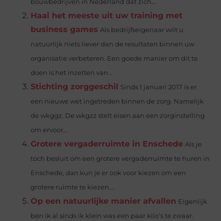
bouwbedrijven in Nederland dat zich...
Haal het meeste uit uw training met
business games
Als bedrijfseigenaar wilt u
natuurlijk niets liever dan de resultaten binnen uw
organisatie verbeteren. Een goede manier om dit te
doen is het inzetten van...
Stichting zorggeschil
Sinds 1 januari 2017 is er
een nieuwe wet ingetreden binnen de zorg. Namelijk
de wkggz. De wkgzz stelt eisen aan een zorginstelling
om ervoor...
Grotere vergaderruimte in Enschede
Als je
toch besluit om een grotere vergaderruimte te huren in
Enschede, dan kun je er ook voor kiezen om een
grotere ruimte te kiezen....
Op een natuurlijke manier afvallen
Eigenlijk
ben ik al sinds ik klein was een paar kilo’s te zwaar.