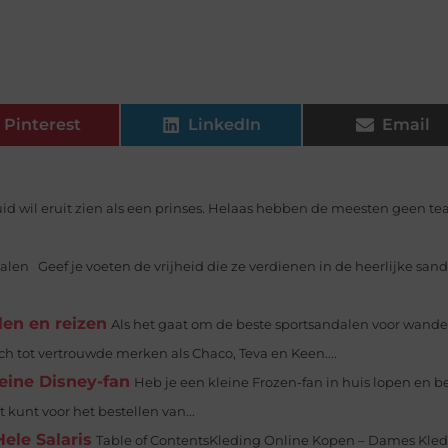
Pinterest
LinkedIn
Email
uid wil eruit zien als een prinses. Helaas hebben de meesten geen t
alen Geef je voeten de vrijheid die ze verdienen in de heerlijke san
en en reizen
Als het gaat om de beste sportsandalen voor wande
 tot vertrouwde merken als Chaco, Teva en Keen....
leine Disney-fan
Heb je een kleine Frozen-fan in huis lopen en b
unt voor het bestellen van...
ele Salaris
Table of ContentsKleding Online Kopen – Dames Kle