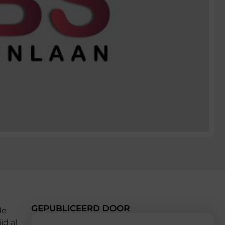
GEPUBLICEERD DOOR
de
jd al