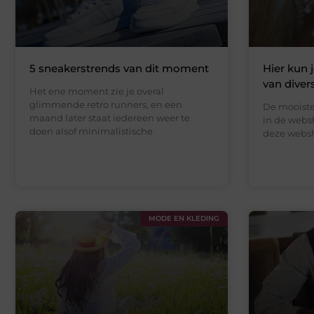
5 sneakerstrends van dit moment
Hier kun 
van dive
Het ene moment zie je overal
glimmende retro runners, en een
De mooiste
maand later staat iedereen weer te
in de webs
doen alsof minimalistische
deze websh
MODE EN KLEDING