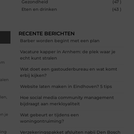
Gezondheid
(47 )
Eten en drinken
(43 )
RECENTE BERICHTEN
Barber worden begint met een plan
Vacature kapper in Arnhem: de plek waar je
echt kunt stralen
eam
Wat doet een gastouderbureau en wat komt
erbij kijken?
dalen
Website laten maken in Eindhoven? 5 tips
len,
Hoe social media community management
bijdraagt aan merkloyaliteit
en je
Wat gebeurt er tijdens een
woningontruiming?
ding
Verzekeringspakket afsluiten nabij Den Bosch