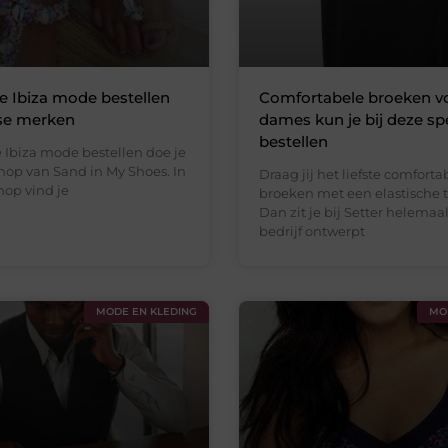
je Ibiza mode bestellen
Comfortabele broeken v
rse merken
dames kun je bij deze spe
bestellen
 Ibiza mode bestellen doe je
hop van Sand in My Shoes. In
Draag jij het liefste comforta
op vind je
broeken met een elastische 
Dan zit je bij Setter helemaa
bedrijf ontwerpt
MODE EN KLEDING
MO