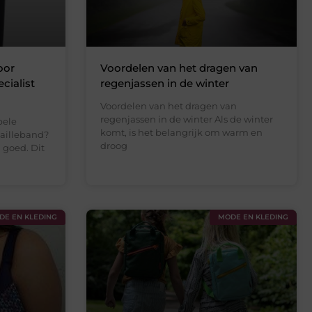
oor
Voordelen van het dragen van
cialist
regenjassen in de winter
Voordelen van het dragen van
regenjassen in de winter Als de winter
bele
komt, is het belangrijk om warm en
tailleband?
droog
l goed. Dit
DE EN KLEDING
MODE EN KLEDING