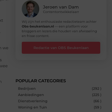
Jeroen van Dam
Contentontwikkelaarr
kt
Wij zijn het enthousiaste redactieteam achter
Obs-beukenlaan.nl
— een platform voor
bloggers en lezers die houden van afwisseling
e
en frisse content.
Redactie van OBS Beukenlaan
n we
s
twee
POPULAR CATEGORIES
n
Bedrijven
(292 )
Aanbiedingen
(225 )
Dienstverlening
(66 )
Woning en Tuin
(59 )