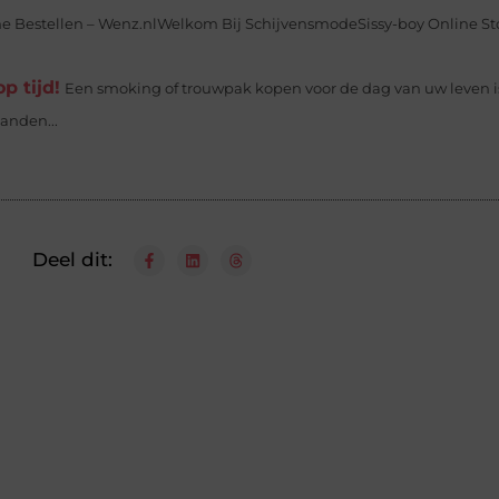
Bestellen – Wenz.nlWelkom Bij SchijvensmodeSissy-boy Online Sto
p tijd!
Een smoking of trouwpak kopen voor de dag van uw leven i
aanden...
Deel dit: