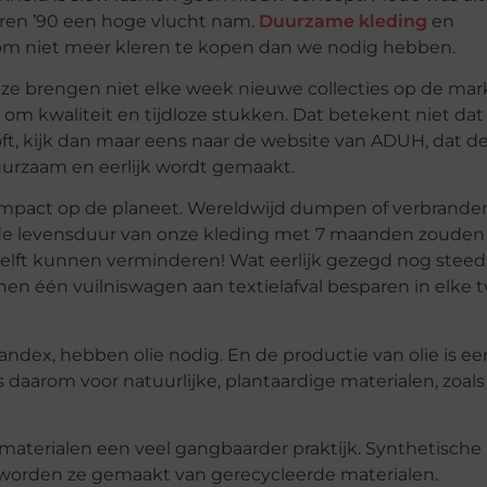
 jaren ’90 een hoge vlucht nam.
Duurzame kleding
en
om niet meer kleren te kopen dan we nodig hebben.
 ze brengen niet elke week nieuwe collecties op de mar
 om kwaliteit en tijdloze stukken. Dat betekent niet dat
elooft, kijk dan maar eens naar de website van ADUH, dat d
uurzaam en eerlijk wordt gemaakt.
mpact op de planeet. Wereldwijd dumpen of verbrande
we de levensduur van onze kleding met 7 maanden zouden
elft kunnen verminderen! Wat eerlijk gezegd nog steed
en één vuilniswagen aan textielafval besparen in elke 
andex, hebben olie nodig. En de productie van olie is ee
 daarom voor natuurlijke, plantaardige materialen, zoals
materialen een veel gangbaarder praktijk. Synthetische
 worden ze gemaakt van gerecycleerde materialen.