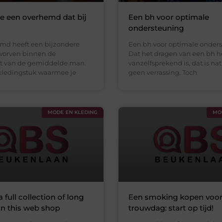
je een overhemd dat bij
Een bh voor optimale
ondersteuning
md heeft een bijzondere
Een bh voor optimale onder
rworven binnen de
Dat het dragen van een bh h
t van de gemiddelde man.
vanzelfsprekend is, dat is nat
 kledingstuk waarmee je
geen verrassing. Toch
MODE EN KLEDING
MO
 full collection of long
Een smoking kopen voo
in this web shop
trouwdag: start op tijd!