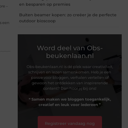
en besparen op premies
re –
Buiten beamer kopen: zo creëer je de perfecte
outdoor bioscoop
s een
Word deel van Obs-
beukenlaan.nl
Obs-beukenlaan.nl is dé plek waar creativiteit,
schrijven en lezen samenkomen. Heb je een
passie voor bloggen, verhalen vertellen of
gewoon het ontdekken van inspirerende
content? Dan hoor jij bij ons!
❝
Samen maken we bloggen toegankelijk,
creatief en leuk voor iedereen
❞
Registreer vandaag nog