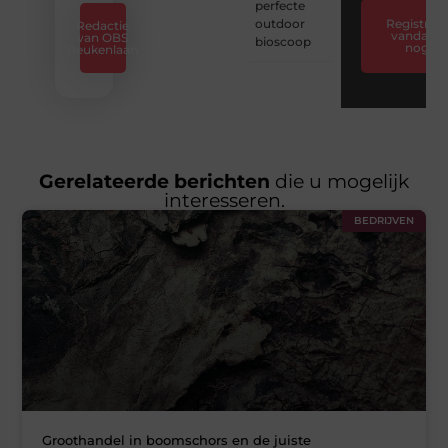
perfecte
outdoor
Registreer
Redactie
vandaag
van OBS
bioscoop
nog
Beukenlaan
Gerelateerde berichten
die u mogelijk
interesseren.
BEDRIJVEN
Groothandel in boomschors en de juiste