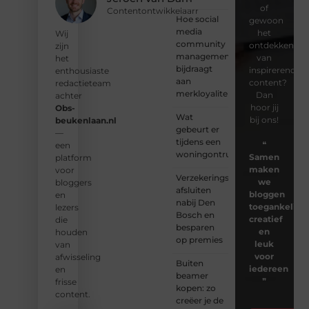
of
Contentontwikkelaarr
Hoe social
gewoon
media
het
Wij
community
ontdekken
zijn
management
van
het
bijdraagt
inspirerende
enthousiaste
aan
content?
redactieteam
merkloyaliteit
Dan
achter
hoor jij
Obs-
Wat
bij ons!
beukenlaan.nl
gebeurt er
—
tijdens een
❝
een
woningontruiming?
Samen
platform
maken
voor
Verzekeringspakket
we
bloggers
afsluiten
bloggen
en
nabij Den
toegankelijk,
lezers
Bosch en
creatief
die
besparen
en
houden
op premies
leuk
van
voor
afwisseling
Buiten
iedereen
en
beamer
❞
frisse
kopen: zo
content.
creëer je de