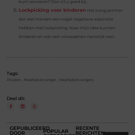
kunt vervoeren? Dan zit u goed bij...
Lockpicking voor kinderen
Het is erg jammer
dat veel mensen een nogal negatieve associatie
hebben met lockpicking. Naar mijn idee kunnen
kinderen en ook veel volwassenen namelijk veel...
Tags:
Afvallen
,
Maaltijdvervanger
,
Maaltijdvervangers
Deel dit:
GEPUBLICEERD
RECENTE
POPULAR
DOOR
BERICHTEN