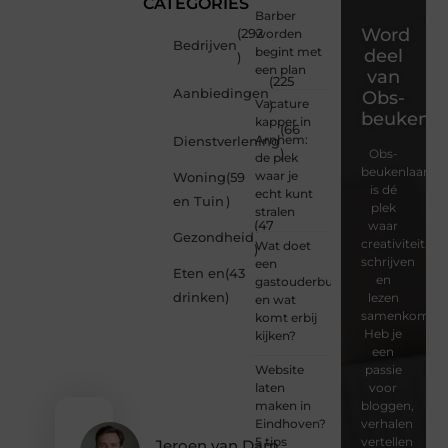
CATEGORIES
Barber
Word
(292
worden
Bedrijven
begint met
deel
)
een plan
van
(225
Aanbiedingen
Obs-
Vacature
)
beukenla
kapper in
(66
Arnhem:
Dienstverlening
)
Obs-
de plek
beukenlaan.nl
waar je
Woning
(59
is dé
echt kunt
en Tuin
)
plek
stralen
(47
waar
Gezondheid
creativiteit,
Wat doet
)
schrijven
een
Eten en
(43
en
gastouderbureau
drinken
)
lezen
en wat
samenkomen.
komt erbij
Heb je
kijken?
een
Website
passie
laten
voor
maken in
bloggen,
Eindhoven?
verhalen
5 tips
vertellen
Jeroen van Dam