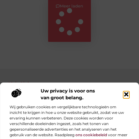
Meer laden
Main Links
Uw privacy is voor ons
Bekende Nederlanders
Nederlandse linkbuilding: jouw gids naar betere posities in Google
Manieren om geld te verdienen met je website: haal alles uit je online platform
van groot belang.
Wij gebruiken cookies en vergelijkbare technologieën om
inzicht te krijgen in hoe u onze website gebruikt, zodat we uw
ervaring kunnen verbeteren. Deze cookies worden voor
Elke dag iets nieuws op obs-beukenlaan.nl
verschillende doeleinden ingezet, zoals het tonen van
Blogs vol inspiratie, inzichten en tips voor jouw dagelijks
gepersonaliseerde advertenties en het analyseren van het
leven.
gebruik van de website. Raadpleeg
ons cookiebeleid
voor meer