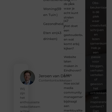
)
Obs-
de plek
beukenlaan.nl
waar je
Woning
(59
is dé
echt kunt
en Tuin
)
plek
stralen
(47
waar
Gezondheid
creativiteit,
Wat doet
)
schrijven
een
Eten en
(43
en
gastouderbureau
drinken
)
lezen
en wat
samenkomen.
komt erbij
Heb je
kijken?
een
Website
passie
laten
voor
maken in
bloggen,
Eindhoven?
verhalen
5 tips
vertellen
Jeroen van Dam
of
Contentontwikkelaarr
Hoe social
gewoon
media
het
Wij
community
ontdekken
zijn
management
van
het
bijdraagt
inspirerende
enthousiaste
aan
content?
redactieteam
merkloyaliteit
Dan
achter