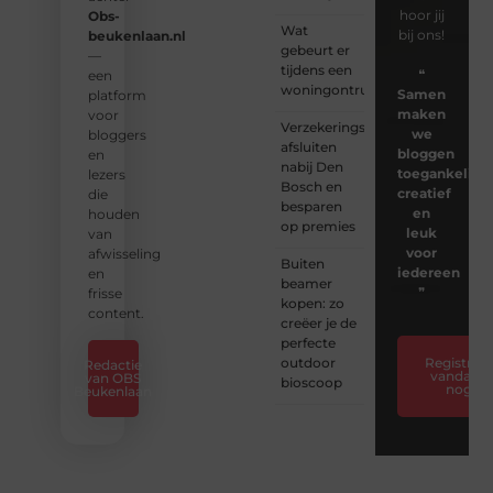
hoor jij
Obs-
Wat
bij ons!
beukenlaan.nl
gebeurt er
—
tijdens een
❝
een
woningontruiming?
Samen
platform
maken
voor
Verzekeringspakket
we
bloggers
afsluiten
bloggen
en
nabij Den
toegankelijk,
lezers
Bosch en
creatief
die
besparen
en
houden
op premies
leuk
van
voor
afwisseling
Buiten
iedereen
en
beamer
❞
frisse
kopen: zo
content.
creëer je de
perfecte
outdoor
Registreer
Redactie
vandaag
van OBS
bioscoop
nog
Beukenlaan