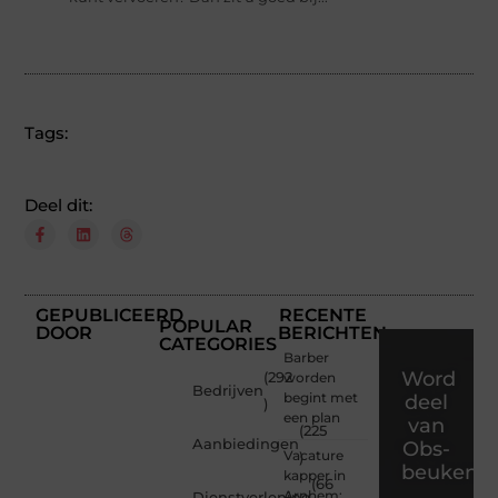
Tags:
Deel dit:
GEPUBLICEERD
RECENTE
POPULAR
DOOR
BERICHTEN
CATEGORIES
Barber
Word
(292
worden
Bedrijven
begint met
deel
)
een plan
van
(225
Aanbiedingen
Obs-
Vacature
)
beukenla
kapper in
(66
Arnhem:
Dienstverlening