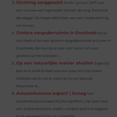
Stichting zorggeschil
Sinds 1 januari 2017 is er
een nieuwe wet ingetreden binnen de zorg. Namelijk
de wkggz. De wkgzz stelt eisen aan een zorginstelling
om ervoor...
Grotere vergaderruimte in Enschede
Als je
toch besluit om een grotere vergaderruimte te huren in
Enschede, dan kun je er ook voor kiezen om een
grotere ruimte te kiezen....
Op een natuurlijke manier afvallen
Eigenlijk
ben ik al sinds ik klein was een paar kilo’s te zwaar.
Destijds was ik me er nog niet zo van bewust.
Naarmate ik...
Autoambulance kopen? | Konag
Een
autoambulance kopen bij Konag Bent u op zoek naar
een autoambulance, zodat u andere auto’s of wagens
kunt vervoeren? Dan zit u goed bij...