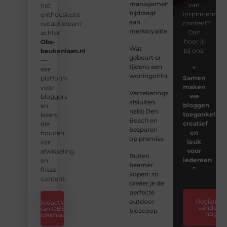
management
van
het
bijdraagt
inspirerende
enthousiaste
aan
content?
redactieteam
merkloyaliteit
Dan
achter
hoor jij
Obs-
Wat
bij ons!
beukenlaan.nl
gebeurt er
—
tijdens een
❝
een
woningontruiming?
Samen
platform
maken
voor
Verzekeringspakket
we
bloggers
afsluiten
bloggen
en
nabij Den
toegankelijk,
lezers
Bosch en
creatief
die
besparen
en
houden
op premies
leuk
van
voor
afwisseling
Buiten
iedereen
en
beamer
❞
frisse
kopen: zo
content.
creëer je de
perfecte
outdoor
Registreer
Redactie
vandaag
van OBS
bioscoop
nog
Beukenlaan