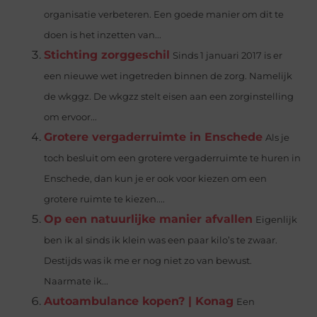
organisatie verbeteren. Een goede manier om dit te
doen is het inzetten van...
Stichting zorggeschil
Sinds 1 januari 2017 is er
een nieuwe wet ingetreden binnen de zorg. Namelijk
de wkggz. De wkgzz stelt eisen aan een zorginstelling
om ervoor...
Grotere vergaderruimte in Enschede
Als je
toch besluit om een grotere vergaderruimte te huren in
Enschede, dan kun je er ook voor kiezen om een
grotere ruimte te kiezen....
Op een natuurlijke manier afvallen
Eigenlijk
ben ik al sinds ik klein was een paar kilo’s te zwaar.
Destijds was ik me er nog niet zo van bewust.
Naarmate ik...
Autoambulance kopen? | Konag
Een