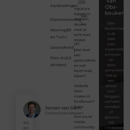
van
(225
Aanbiedingen
Obs-
Vacature
)
beukenla
kapper in
(66
Arnhem:
Dienstverlening
)
Obs-
de plek
beukenlaan.nl
waar je
Woning
(59
is dé
echt kunt
en Tuin
)
plek
stralen
(47
waar
Gezondheid
creativiteit,
Wat doet
)
schrijven
een
Eten en
(43
en
gastouderbureau
drinken
)
lezen
en wat
samenkomen.
komt erbij
Heb je
kijken?
een
Website
passie
laten
voor
maken in
bloggen,
Eindhoven?
verhalen
5 tips
vertellen
Jeroen van Dam
of
Contentontwikkelaarr
Hoe social
gewoon
media
het
Wij
community
ontdekken
zijn