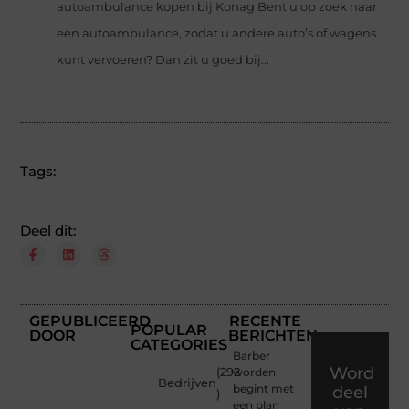
autoambulance kopen bij Konag Bent u op zoek naar
een autoambulance, zodat u andere auto’s of wagens
kunt vervoeren? Dan zit u goed bij...
Tags:
Deel dit:
GEPUBLICEERD
RECENTE
POPULAR
DOOR
BERICHTEN
CATEGORIES
Barber
Word
(292
worden
Bedrijven
begint met
deel
)
een plan