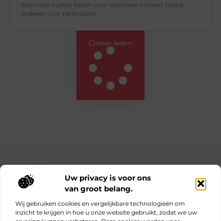
Sommige ouders kiezen voor openbare scholen, terwijl
anderen voor particuliere
Meer laden
Main Links
Uw privacy is voor ons
Bekende Nederlanders
Nederlandse linkbuilding: jouw gids naar betere posities in Google
Manieren om geld te verdienen met je website: haal alles uit je online platform
van groot belang.
Wij gebruiken cookies en vergelijkbare technologieën om
inzicht te krijgen in hoe u onze website gebruikt, zodat we uw