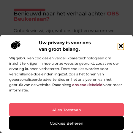
Benieuwd naar het verhaal achter
OBS
Beukenlaan?
Ontdek wie wij zijn, wat ons drijft en waarom we
deze inspirerende plek hebben gecreëerd. Onze
Uw privacy is voor ons
missie is helder: inzicht en inspiratie bieden door
van groot belang.
de kracht van woorden. Wij geloven in de impact
van authentieke verhalen die het dagelijks leven
Wij gebruiken cookies en vergelijkbare technologieën om
verrijken.
inzicht te krijgen in hoe u onze website gebruikt, zodat we uw
ervaring kunnen verbeteren. Deze cookies worden voor
verschillende doeleinden ingezet, zoals het tonen van
Lees meer over ons
gepersonaliseerde advertenties en het analyseren van het
gebruik van de website. Raadpleeg
ons cookiebeleid
voor meer
informatie.
Praat met ons
Alles Toestaan
Cookies Beheren