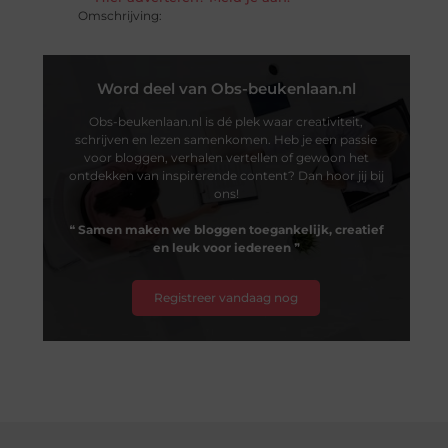
Omschrijving:
Word deel van Obs-beukenlaan.nl
Obs-beukenlaan.nl is dé plek waar creativiteit,
schrijven en lezen samenkomen. Heb je een passie
voor bloggen, verhalen vertellen of gewoon het
ontdekken van inspirerende content? Dan hoor jij bij
ons!
❝
Samen maken we bloggen toegankelijk, creatief
en leuk voor iedereen
❞
Registreer vandaag nog