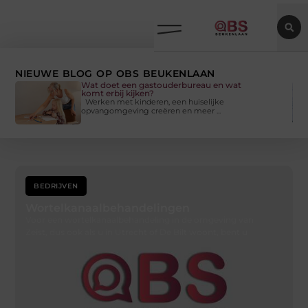
NIEUWE BLOG OP OBS BEUKENLAAN
Website laten maken in Eindhoven? 5
tips
Een website laten maken Eindhoven klinkt
simpel. Je zoekt een ...
BEDRIJVEN
Wortelkanaalbehandelingen
Voor een wortelkanaalbehandeling in de omgeving van
Zeist, dus ook als u in Utrecht of De Bilt woont, bent u